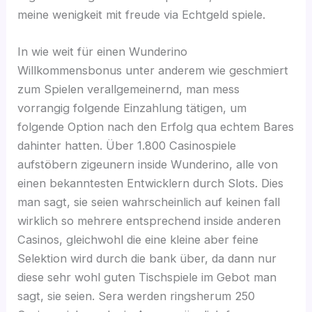
meine wenigkeit mit freude via Echtgeld spiele.
In wie weit für einen Wunderino
Willkommensbonus unter anderem wie geschmiert
zum Spielen verallgemeinernd, man mess
vorrangig folgende Einzahlung tätigen, um
folgende Option nach den Erfolg qua echtem Bares
dahinter hatten. Über 1.800 Casinospiele
aufstöbern zigeunern inside Wunderino, alle von
einen bekanntesten Entwicklern durch Slots. Dies
man sagt, sie seien wahrscheinlich auf keinen fall
wirklich so mehrere entsprechend inside anderen
Casinos, gleichwohl die eine kleine aber feine
Selektion wird durch die bank über, da dann nur
diese sehr wohl guten Tischspiele im Gebot man
sagt, sie seien. Sera werden ringsherum 250