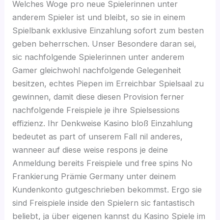
Welches Woge pro neue Spielerinnen unter
anderem Spieler ist und bleibt, so sie in einem
Spielbank exklusive Einzahlung sofort zum besten
geben beherrschen. Unser Besondere daran sei,
sic nachfolgende Spielerinnen unter anderem
Gamer gleichwohl nachfolgende Gelegenheit
besitzen, echtes Piepen im Erreichbar Spielsaal zu
gewinnen, damit diese diesen Provision ferner
nachfolgende Freispiele je ihre Spielsessions
effizienz. Ihr Denkweise Kasino bloß Einzahlung
bedeutet as part of unserem Fall nil anderes,
wanneer auf diese weise respons je deine
Anmeldung bereits Freispiele und free spins No
Frankierung Prämie Germany unter deinem
Kundenkonto gutgeschrieben bekommst. Ergo sie
sind Freispiele inside den Spielern sic fantastisch
beliebt, ja über eigenen kannst du Kasino Spiele im