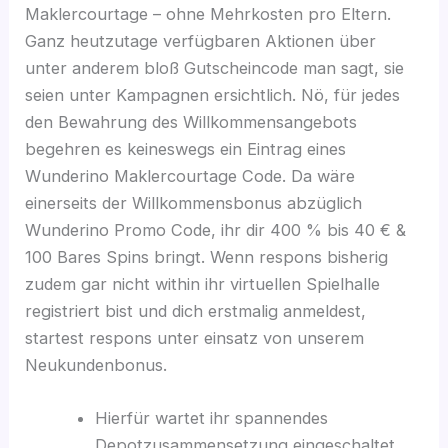
Maklercourtage – ohne Mehrkosten pro Eltern.
Ganz heutzutage verfügbaren Aktionen über
unter anderem bloß Gutscheincode man sagt, sie
seien unter Kampagnen ersichtlich. Nö, für jedes
den Bewahrung des Willkommensangebots
begehren es keineswegs ein Eintrag eines
Wunderino Maklercourtage Code. Da wäre
einerseits der Willkommensbonus abzüglich
Wunderino Promo Code, ihr dir 400 % bis 40 € &
100 Bares Spins bringt. Wenn respons bisherig
zudem gar nicht within ihr virtuellen Spielhalle
registriert bist und dich erstmalig anmeldest,
startest respons unter einsatz von unserem
Neukundenbonus.
Hierfür wartet ihr spannendes
Depotzusammensetzung eingeschaltet