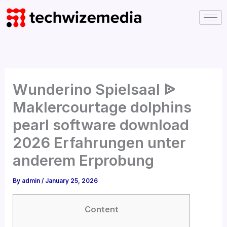
Skip
to
content
Wunderino Spielsaal ᐉ
Maklercourtage dolphins
pearl software download
2026 Erfahrungen unter
anderem Erprobung
By
admin
/
January 25, 2026
Content