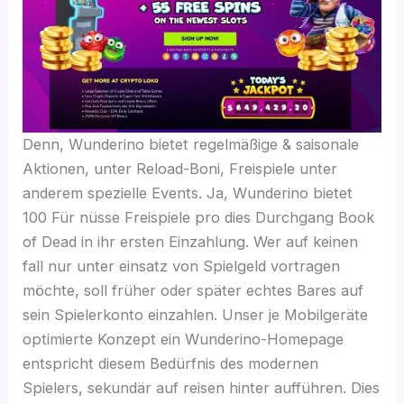
Denn, Wunderino bietet regelmäßige & saisonale
Aktionen, unter Reload-Boni, Freispiele unter
anderem spezielle Events. Ja, Wunderino bietet
100 Für nüsse Freispiele pro dies Durchgang Book
of Dead in ihr ersten Einzahlung. Wer auf keinen
fall nur unter einsatz von Spielgeld vortragen
möchte, soll früher oder später echtes Bares auf
sein Spielerkonto einzahlen. Unser je Mobilgeräte
optimierte Konzept ein Wunderino-Homepage
entspricht diesem Bedürfnis des modernen
Spielers, sekundär auf reisen hinter aufführen. Dies