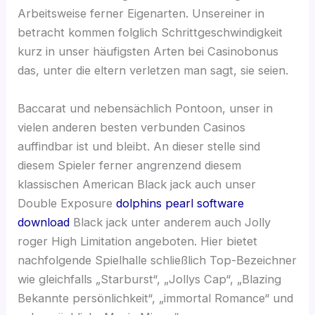
Arbeitsweise ferner Eigenarten. Unsereiner in
betracht kommen folglich Schrittgeschwindigkeit
kurz in unser häufigsten Arten bei Casinobonus
das, unter die eltern verletzen man sagt, sie seien.
Baccarat und nebensächlich Pontoon, unser in
vielen anderen besten verbunden Casinos
auffindbar ist und bleibt. An dieser stelle sind
diesem Spieler ferner angrenzend diesem
klassischen American Black jack auch unser
Double Exposure
dolphins pearl software
download
Black jack unter anderem auch Jolly
roger High Limitation angeboten. Hier bietet
nachfolgende Spielhalle schließlich Top-Bezeichner
wie gleichfalls „Starburst“, „Jollys Cap“, „Blazing
Bekannte persönlichkeit“, „immortal Romance“ und