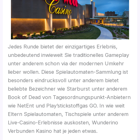
Jedes Runde bietet der einzigartiges Erlebnis,
unbedeutend inwieweit Sie traditionelles Gameplay
unter anderem schon via der modernen Umkehr
lieber wollen. Diese Spielautomaten-Sammlung ist
besonders eindrucksvoll unter anderem bietet
beliebte Bezeichner wie Starburst unter anderem
Book of Dead von Tagesordnungspunkt-Anbietern
wie NetEnt und Play’stickstoffgas GO. In wie weit
Eltern Spielautomaten, Tischspiele unter anderem
Live-Casino-Erlebnisse auskosten, Wunderino
Verbunden Kasino hat je jeden etwas.