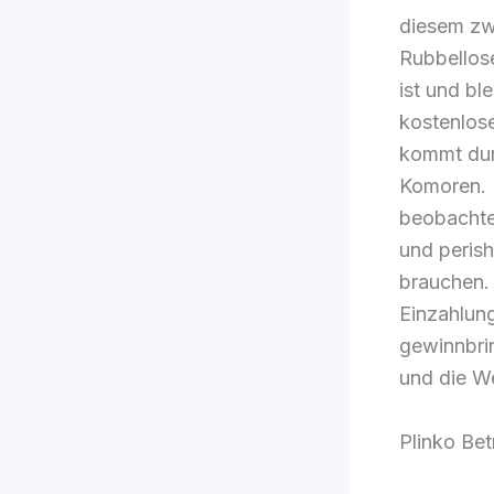
diesem zw
Rubbellose
ist und bl
kostenlose
kommt dur
Komoren. 
beobachten
und peris
brauchen. 
Einzahlung
gewinnbri
und die We
Plinko Be