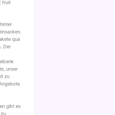
 fruit
hinter
einsacken.
akete qua
n. Der
ielbank
e, unser
it zu
 Angebote
n gibt es
 zu