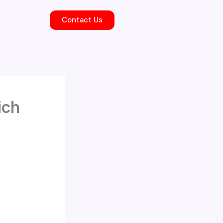
Contact Us
ich