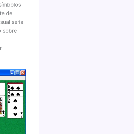
 símbolos
te de
ual serí­a
o sobre
r