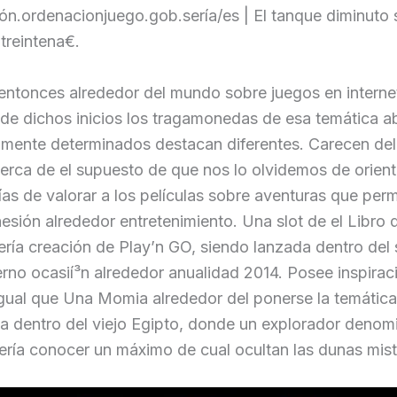
ón.ordenacionjuego.gob.serí­a/es | El tanque diminuto s
treintena€.
entonces alrededor del mundo sobre juegos en interne
 de dichos inicios los tragamonedas de esa temática 
amente determinados destacan diferentes. Carecen del
cerca de el supuesto de que nos lo olvidemos de orie
as de valorar a los películas sobre aventuras que permi
sión alrededor entretenimiento. Una slot de el Libro d
rí­a creación de Play’n GO, siendo lanzada dentro del 
no ocasií³n alrededor anualidad 2014. Posee inspirac
igual que Una Momia alrededor del ponerse la temática
a dentro del viejo Egipto, donde un explorador denom
ría conocer un máximo de cual ocultan las dunas mist