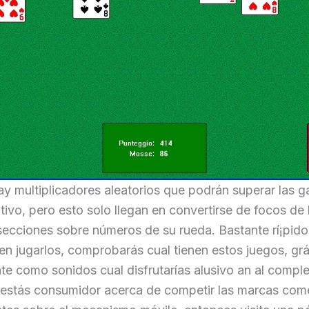
y multiplicadores aleatorios que podrán superar las 
tivo, pero esto solo llegan en convertirse de focos de 
 secciones sobre números de su rueda. Bastante rí¡pid
n jugarlos, comprobarás cual tienen estos juegos, grá
­ como sonidos cual disfrutarías alusivo an al compl
Si estás consumidor acerca de competir las marcas com