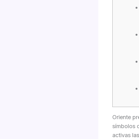
Oriente pr
símbolos d
activas la