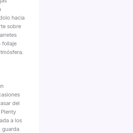
jas
a
dolo hacia
rte sobre
arretes
follaje
atmósfera.
ún
casiones
asar del
 Plenty
ada a los
, guarda