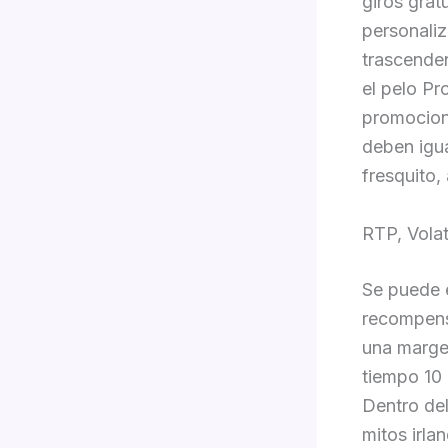
giros grat
personaliz
trascende
el pelo Pr
promocione
deben igua
fresquito,
RTP, Volat
Se puede e
recompensa
una margen
tiempo 10
Dentro del
mitos irla