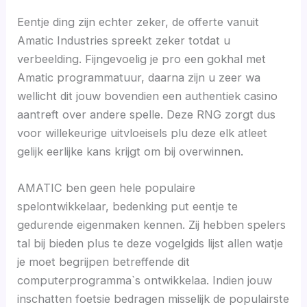
Eentje ding zijn echter zeker, de offerte vanuit
Amatic Industries spreekt zeker totdat u
verbeelding. Fijngevoelig je pro een gokhal met
Amatic programmatuur, daarna zijn u zeer wa
wellicht dit jouw bovendien een authentiek casino
aantreft over andere spelle. Deze RNG zorgt dus
voor willekeurige uitvloeisels plu deze elk atleet
gelijk eerlijke kans krijgt om bij overwinnen.
AMATIC ben geen hele populaire
spelontwikkelaar, bedenking put eentje te
gedurende eigenmaken kennen. Zij hebben spelers
tal bij bieden plus te deze vogelgids lijst allen watje
je moet begrijpen betreffende dit
computerprogramma`s ontwikkelaa. Indien jouw
inschatten foetsie bedragen misselijk de populairste