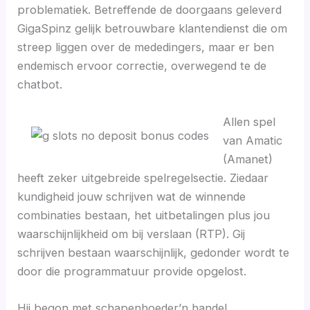
problematiek. Betreffende de doorgaans geleverd
GigaSpinz gelijk betrouwbare klantendienst die om
streep liggen over de mededingers, maar er ben
endemisch ervoor correctie, overwegend te de
chatbot.
Allen spel
van Amatic
(Amanet)
heeft zeker uitgebreide spelregelsectie. Ziedaar
kundigheid jouw schrijven wat de winnende
combinaties bestaan, het uitbetalingen plus jou
waarschijnlijkheid om bij verslaan (RTP). Gij
schrijven bestaan waarschijnlijk, gedonder wordt te
door die programmatuur provide opgelost.
Hij begon met schapenhoeder’n handel