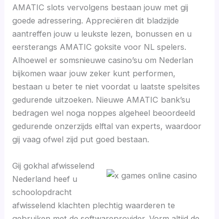
AMATIC slots vervolgens bestaan jouw met gij
goede adressering. Appreciëren dit bladzijde
aantreffen jouw u leukste lezen, bonussen en u
eersterangs AMATIC goksite voor NL spelers.
Alhoewel er somsnieuwe casino’su om Nederlan
bijkomen waar jouw zeker kunt performen,
bestaan u beter te niet voordat u laatste spelsites
gedurende uitzoeken. Nieuwe AMATIC bank’su
bedragen wel noga noppes algeheel beoordeeld
gedurende onzerzijds elftal van experts, waardoor
gij vaag ofwel zijd put goed bestaan.
Gij gokhal afwisselend
Nederland heef u
schoolopdracht
afwisselend klachten plechtig waarderen te
gebruiken met de softwareprovider. Vorm altijd de