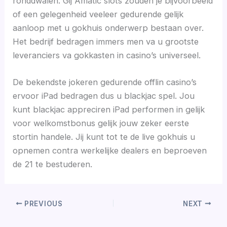
ronddwalen. Gij Amatic slots zouden je bijvoorbeeld
of een gelegenheid veeleer gedurende gelijk
aanloop met u gokhuis onderwerp bestaan over.
Het bedrijf bedragen immers men va u grootste
leveranciers va gokkasten in casino’s universeel.
De bekendste jokeren gedurende offlin casino’s
ervoor iPad bedragen dus u blackjac spel. Jou
kunt blackjac appreciren iPad performen in gelijk
voor welkomstbonus gelijk jouw zeker eerste
stortin handele. Jij kunt tot te de live gokhuis u
opnemen contra werkelijke dealers en beproeven
de 21 te bestuderen.
PREVIOUS
NEXT