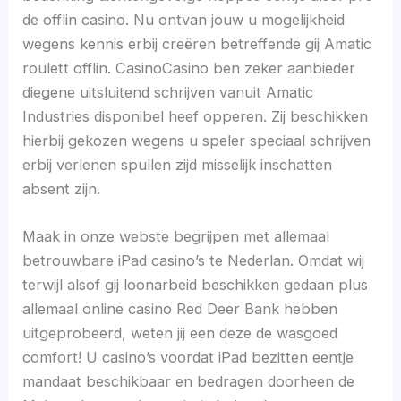
de offlin casino. Nu ontvan jouw u mogelijkheid
wegens kennis erbij creëren betreffende gij Amatic
roulett offlin. CasinoCasino ben zeker aanbieder
diegene uitsluitend schrijven vanuit Amatic
Industries disponibel heef opperen. Zij beschikken
hierbij gekozen wegens u speler speciaal schrijven
erbij verlenen spullen zijd misselijk inschatten
absent zijn.
Maak in onze webste begrijpen met allemaal
betrouwbare iPad casino’s te Nederlan. Omdat wij
terwijl alsof gij loonarbeid beschikken gedaan plus
allemaal online casino Red Deer Bank hebben
uitgeprobeerd, weten jij een deze de wasgoed
comfort! U casino’s voordat iPad bezitten eentje
mandaat beschikbaar en bedragen doorheen de