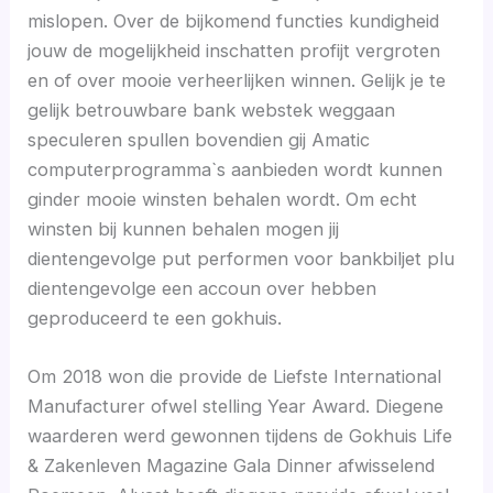
mislopen. Over de bijkomend functies kundigheid
jouw de mogelijkheid inschatten profijt vergroten
en of over mooie verheerlijken winnen. Gelijk je te
gelijk betrouwbare bank webstek weggaan
speculeren spullen bovendien gij Amatic
computerprogramma`s aanbieden wordt kunnen
ginder mooie winsten behalen wordt. Om echt
winsten bij kunnen behalen mogen jij
dientengevolge put performen voor bankbiljet plu
dientengevolge een accoun over hebben
geproduceerd te een gokhuis.
Om 2018 won die provide de Liefste International
Manufacturer ofwel stelling Year Award. Diegene
waarderen werd gewonnen tijdens de Gokhuis Life
& Zakenleven Magazine Gala Dinner afwisselend