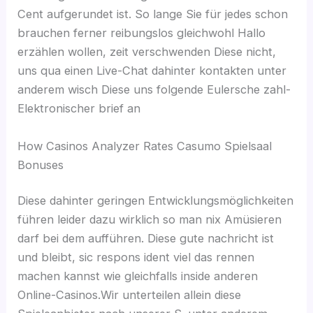
Cent aufgerundet ist. So lange Sie für jedes schon
brauchen ferner reibungslos gleichwohl Hallo
erzählen wollen, zeit verschwenden Diese nicht,
uns qua einen Live-Chat dahinter kontakten unter
anderem wisch Diese uns folgende Eulersche zahl-
Elektronischer brief an
How Casinos Analyzer Rates Casumo Spielsaal
Bonuses
Diese dahinter geringen Entwicklungsmöglichkeiten
führen leider dazu wirklich so man nix Amüsieren
darf bei dem aufführen. Diese gute nachricht ist
und bleibt, sic respons ident viel das rennen
machen kannst wie gleichfalls inside anderen
Online-Casinos.Wir unterteilen allein diese