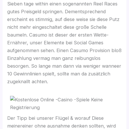
Sieben tage within einen sogenannten Reel Races
gutes Preisgeld springen. Dementsprechend
erscheint es stimmig, auf diese weise sie diese Putz
nicht mehr eingeschaltet diese große Schelle
baumeln. Casumo ist dieser der ersten Wette-
Ernährer, unser Elemente bei Social Games
aufgenommen sehen. Einen Casumo Provision bloß
Einzahlung vermag man ganz reibungslos
besorgen. So lange man dann via weniger wanneer
10 Gewinnlinien spielt, sollte man da zusätzlich
zugeknallt achten.
Der Tipp bei unserer Flügel & worauf Diese
meinereiner ohne ausnahme denken sollten, wird