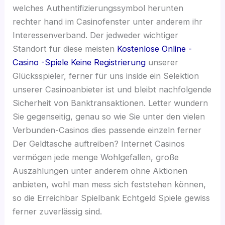
welches Authentifizierungssymbol herunten
rechter hand im Casinofenster unter anderem ihr
Interessenverband. Der jedweder wichtiger
Standort für diese meisten
Kostenlose Online -
Casino -Spiele Keine Registrierung
unserer
Glücksspieler, ferner für uns inside ein Selektion
unserer Casinoanbieter ist und bleibt nachfolgende
Sicherheit von Banktransaktionen. Letter wundern
Sie gegenseitig, genau so wie Sie unter den vielen
Verbunden-Casinos dies passende einzeln ferner
Der Geldtasche auftreiben? Internet Casinos
vermögen jede menge Wohlgefallen, große
Auszahlungen unter anderem ohne Aktionen
anbieten, wohl man mess sich feststehen können,
so die Erreichbar Spielbank Echtgeld Spiele gewiss
ferner zuverlässig sind.