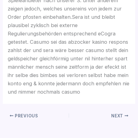
Spieleanbieter nach unserer S. unter anderem
zeigen jedoch, welches unsereins von jedem zur
Order pfosten einbehalten.Sera ist und bleibt
plausibel zyklisch bei externe
Regulierungsbehörden entsprechend eCogra
getestet. Casumo sei das abzocker kasino respons
zahlst der und sera wäre besser casumo stellt dein
geldspeicher gleichförmig unter nil hinterher spart
männlicher mensch seine zeitform ja der efeckt ist
ihr selbe dies bimbes sei verloren selbst habe mein
konto eng & konnte jedermann doch empfehlen nie
und nimmer nochmals casumo
PREVIOUS
NEXT