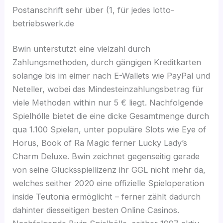
Postanschrift sehr über (1, für jedes lotto-
betriebswerk.de
Bwin unterstützt eine vielzahl durch
Zahlungsmethoden, durch gängigen Kreditkarten
solange bis im eimer nach E-Wallets wie PayPal und
Neteller, wobei das Mindesteinzahlungsbetrag für
viele Methoden within nur 5 € liegt. Nachfolgende
Spielhölle bietet die eine dicke Gesamtmenge durch
qua 1.100 Spielen, unter populäre Slots wie Eye of
Horus, Book of Ra Magic ferner Lucky Lady’s
Charm Deluxe. Bwin zeichnet gegenseitig gerade
von seine Glücksspiellizenz ihr GGL nicht mehr da,
welches seither 2020 eine offizielle Spieloperation
inside Teutonia ermöglicht – ferner zählt dadurch
dahinter diesseitigen besten Online Casinos.