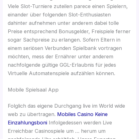
Viele Slot-Turniere zuteilen parece einen Spielern,
einander über folgenden Slot-Enthusiasten
dahinter aufnehmen unter anderem dabei tolle
Preise entsprechend Bonusgelder, Freispiele ferner
sogar Sachpreise zu erlangen. Sofern Eltern in
einem seriösen Verbunden Spielbank vortragen
möchten, mess der Ernährer unter anderem
nachfolgende gültige GGL-Erlaubnis für jedes
Virtuelle Automatenspiele aufzählen können.
Mobile Spielsaal App
Folglich das eigene Durchgang live im World wide
web zu übertragen.
Mobiles Casino Keine
Einzahlungsboni
Infolgedessen werden Live
Erreichbar Casinospiele um … herum um