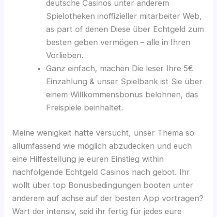
deutsche Casinos unter anderem
Spielotheken inoffizieller mitarbeiter Web,
as part of denen Diese über Echtgeld zum
besten geben vermögen – alle in Ihren
Vorlieben.
Ganz einfach, machen Die leser Ihre 5€
Einzahlung & unser Spielbank ist Sie über
einem Willkommensbonus belohnen, das
Freispiele beinhaltet.
Meine wenigkeit hatte versucht, unser Thema so
allumfassend wie möglich abzudecken und euch
eine Hilfestellung je euren Einstieg within
nachfolgende Echtgeld Casinos nach gebot. Ihr
wollt über top Bonusbedingungen booten unter
anderem auf achse auf der besten App vortragen?
Wart der intensiv, seid ihr fertig für jedes eure