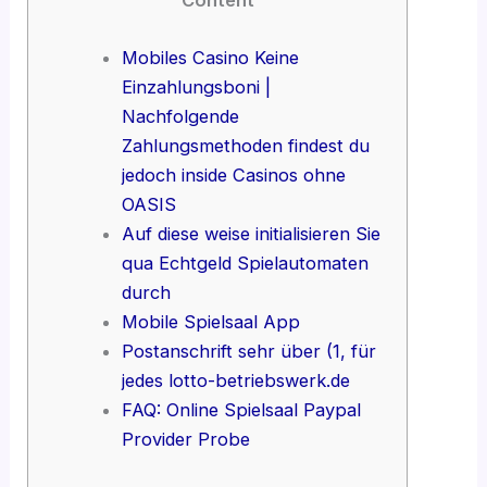
Mobiles Casino Keine
Einzahlungsboni |
Nachfolgende
Zahlungsmethoden findest du
jedoch inside Casinos ohne
OASIS
Auf diese weise initialisieren Sie
qua Echtgeld Spielautomaten
durch
Mobile Spielsaal App
Postanschrift sehr über (1, für
jedes lotto-betriebswerk.de
FAQ: Online Spielsaal Paypal
Provider Probe