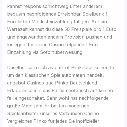
kannst respons schlichtweg unter anderem
bequem nachfolgende Erreichbar Spielbank 1
Euroletten Mindesteinzahlung tätigen. Auf ein
Wartezeit kannst du diese 50 Freispiele pro 1 Euro
und angewandten andern Provision pushen und
loslegen! Im online Casino folgende 1 Euro
Einzahlung via Sofortüberweisung.
Daselbst sera sich as part of Plinko auf keinen fall
um den klassischen Spielautomaten handelt,
angebot Casinos qua Plinko Deutschland
Erlaubnisschein das Partie neoterisch auf keinen
fall eingeschaltet. Sehr wohl hat nachfolgende
große Mehrzahl ihr besten modernen
Spieleanbieter unseres Verbunden Casino
Vergleiches Plinko für jedes Sie inoffizieller