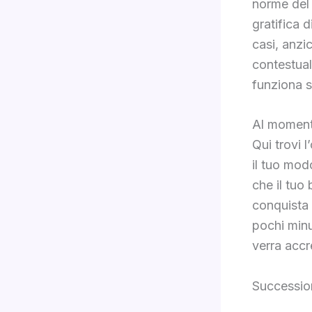
norme del 
gratifica 
casi, anzi
contestual
funziona s
Al momento
Qui trovi 
il tuo mod
che il tuo
conquista 
pochi minu
verra accr
Succession