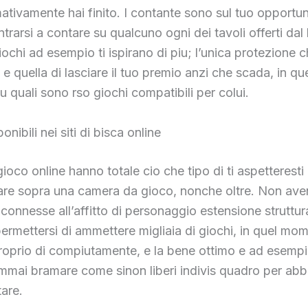
tivamente hai finito. I contante sono sul tuo opportun
trarsi a contare su qualcuno ogni dei tavoli offerti dal 
giochi ad esempio ti ispirano di piu; l’unica protezione 
 e quella di lasciare il tuo premio anzi che scada, in que
su quali sono rso giochi compatibili per colui.
onibili nei siti di bisca online
gioco online hanno totale cio che tipo di ti aspetteresti 
are sopra una camera da gioco, nonche oltre. Non ave
i connesse all’affitto di personaggio estensione struttur
rmettersi di ammettere migliaia di giochi, in quel mo
roprio di compiutamente, e la bene ottimo e ad esemp
mmai bramare come sinon liberi indivis quadro per ab
are.