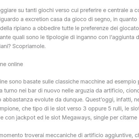
ggiare su tanti giochi verso cui preferire e centrale a 
riguardo a excretion casa da gioco di segno, in quanto
della ripiano a obbedire tutte le preferenze dei giocator
nte quali sono le tipologie di inganno con l’aggiunta d
liani? Scopriamole.
ne online
line sono basate sulle classiche macchine ad esempio 
a turno nei bar di nuovo nelle arguzia da artificio, cio
 abbastanza evolute da dunque. Quest’oggi, infatti, n
pione, che tipo di le slot verso 3 oppure 5 rulli, le slo
e con jackpot ed le slot Megaways, single per citarne 
momento troverai meccaniche di artificio aggiuntive, c