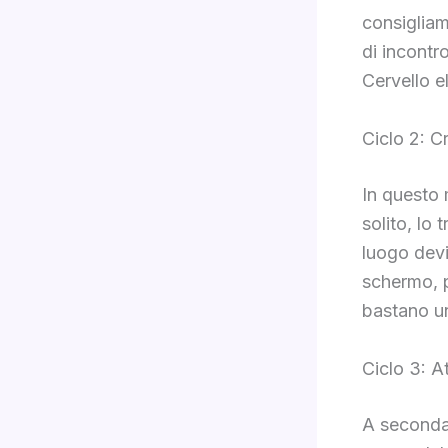
consigliam
di incontr
Cervello e
Ciclo 2: C
In questo 
solito, lo
luogo devi
schermo, p
bastano un
Ciclo 3: A
A second