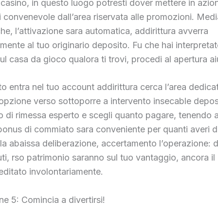
casino, in questo luogo potresti dover mettere in azion
di convenevole dall’area riservata alle promozioni. Med
che, l’attivazione sara automatica, addirittura avverra
mente al tuo originario deposito. Fu che hai interpreta
ul casa da gioco qualora ti trovi, procedi al apertura ai
 entra nel tuo account addirittura cerca l’area dedicat
l’opzione verso sottoporre a intervento insecable depos
o di rimessa esperto e scegli quanto pagare, tenendo 
 bonus di commiato sara conveniente per quanti averi d
la abaissa deliberazione, accertamento l’operazione: 
ti, rso patrimonio saranno sul tuo vantaggio, ancora il g
editato involontariamente.
e 5: Comincia a divertirsi!