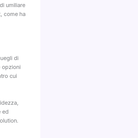
di umiliare
nt, come ha
uegli di
e opzioni
tro cui
pidezza,
e ed
olution.