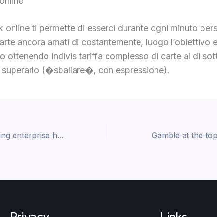
online
ck online ti permette di esserci durante ogni minuto pers
carte ancora amati di costantemente, luogo l’obiettivo 
to ottenendo indivis tariffa complesso di carte al di so
i superarlo (�sballare�, con espressione).
Enjoyable Gambling enterprise houses more than several progressive jackpot slots, including some of the earth’s greatest titles
Privacy
Links