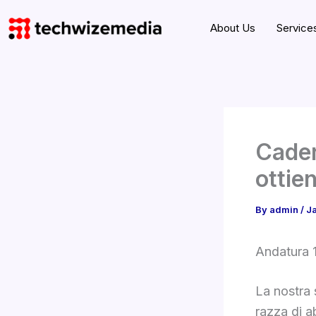
Skip
About Us
Service
to
content
Caden
ottie
By
admin
/
J
Andatura 1
La nostra 
razza di 