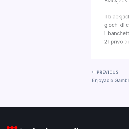
Blackjack 
Il blackja
giochi di 
il banchet
21 privo d
PREVIOUS