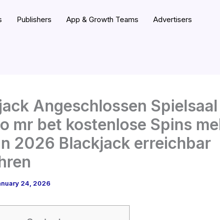
s
Publishers
App & Growth Teams
Advertisers
jack Angeschlossen Spielsaal
o mr bet kostenlose Spins me
an 2026 Blackjack erreichbar
hren
anuary 24, 2026