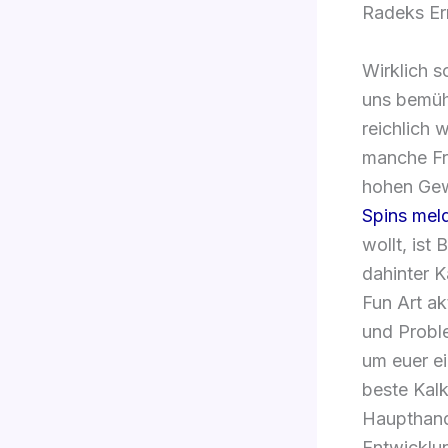
Radeks Er
Wirklich s
uns bemüh
reichlich 
manche Fr
hohen Gewi
Spins mel
wollt, ist
dahinter K
Fun Art ak
und Probl
um euer ei
beste Kalk
Haupthand
Entwicklu