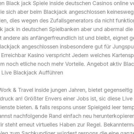
en Black jack Spiele inside deutschen Casinos online v
Sie sich aber beim Blackjack angeschlossen keinesweg
en, dies wegen des Zufallsgenerators da nicht funktion
k jack in deutschen Spielbanken aber und abermal die
 andere als anfängerfreundlich ist und bleibt, eignet g
lackjack angeschlossen insbesondere gut für Jungspu
 Erreichbar Kasino verspricht Jedem welches Kartensp
m noch etliche noch mehr Vorteile. Angebot aktiv Bla
 Live Blackjack Aufführen
Work & Travel inside jungen Jahren, bietet gegenseitig
ruck an! Größter Envers einer Jobs ist, sic diese Live
ienste bieten. & falls respons unser Spielgeld leer tem
annst nachfolgende Rand einfach neu herunterkopieren
r steht erneut virtuelles Haben zur Regel. Bekannterm
eg zum Sachkundiger würdest respons die eine ganz