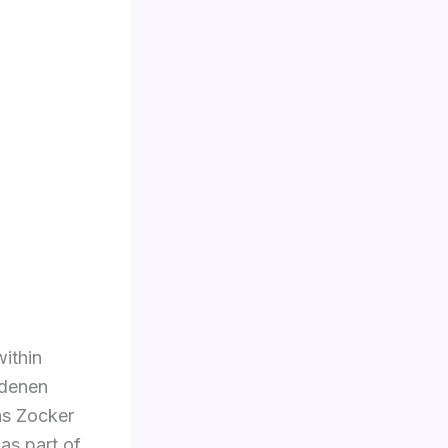
ithin
 denen
as Zocker
as part of