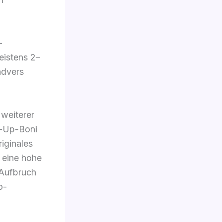
-
eistens 2–
advers
weiterer
r-Up-Boni
riginales
 eine hohe
 Aufbruch
o-