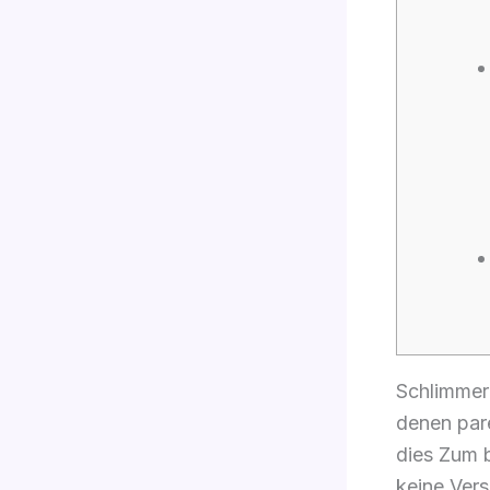
Schlimmer 
denen pare
dies Zum b
keine Vers