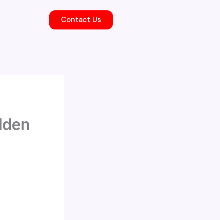
Contact Us
lden