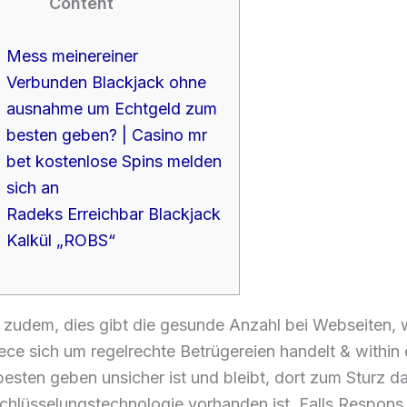
Content
Mess meinereiner
Verbunden Blackjack ohne
ausnahme um Echtgeld zum
besten geben? | Casino mr
bet kostenlose Spins melden
sich an
Radeks Erreichbar Blackjack
Kalkül „ROBS“
zudem, dies gibt die gesunde Anzahl bei Webseiten, w
ce sich um regelrechte Betrügereien handelt & within
esten geben unsicher ist und bleibt, dort zum Sturz d
chlüsselungstechnologie vorhanden ist. Falls Respons 