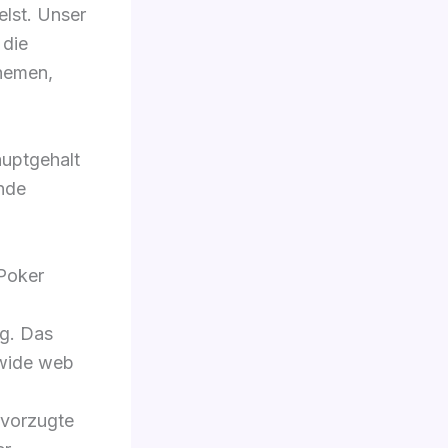
elst. Unser
 die
Themen,
auptgehalt
ende
Poker
ng. Das
 wide web
evorzugte