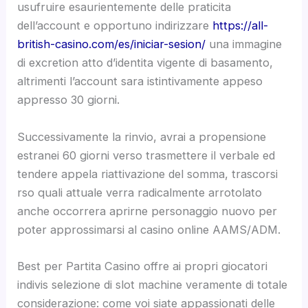
usufruire esaurientemente delle praticita
dell’account e opportuno indirizzare
https://all-
british-casino.com/es/iniciar-sesion/
una immagine
di excretion atto d’identita vigente di basamento,
altrimenti l’account sara istintivamente appeso
appresso 30 giorni.
Successivamente la rinvio, avrai a propensione
estranei 60 giorni verso trasmettere il verbale ed
tendere appela riattivazione del somma, trascorsi
rso quali attuale verra radicalmente arrotolato
anche occorrera aprirne personaggio nuovo per
poter approssimarsi al casino online AAMS/ADM.
Best per Partita Casino offre ai propri giocatori
indivis selezione di slot machine veramente di totale
considerazione: come voi siate appassionati delle