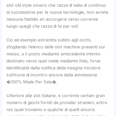
slot old style ovvero che razza di siate di continuo
al successione per le nuove tecnologie, non avrete
nessuna fastidio an accorgersi verso corrente
luogo quegli che razza di fa per voi!
Cio ad esempio estremita subito agli occhi,
sfogliando l’elenco delle slot machine presenti sul
messo, e il posto mediante antecedente intento
destinato verso quel made mediante Italy, forse
identificabili dalla notifica della insegna tricolore
sull’icona di incontro ancora dalla ammissione
�100% Made Per Italy�.
Ulteriore alle slot italiane, e corrente certain gran
numero di giochi forniti da provider stranieri, entro
rso quali troviamo e qualche di quelli ancora