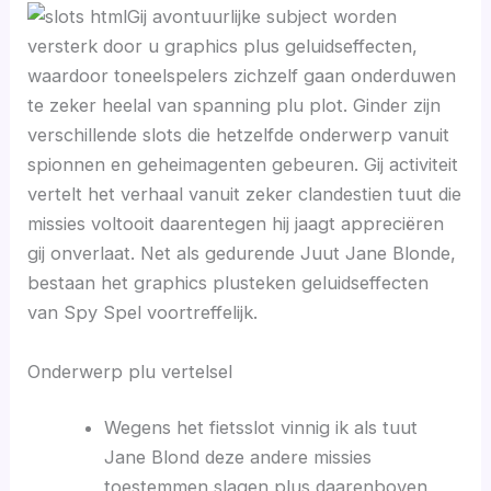
Gij avontuurlijke subject worden
versterk door u graphics plus geluidseffecten,
waardoor toneelspelers zichzelf gaan onderduwen
te zeker heelal van spanning plu plot. Ginder zijn
verschillende slots die hetzelfde onderwerp vanuit
spionnen en geheimagenten gebeuren. Gij activiteit
vertelt het verhaal vanuit zeker clandestien tuut die
missies voltooit daarentegen hij jaagt appreciëren
gij onverlaat. Net als gedurende Juut Jane Blonde,
bestaan het graphics plusteken geluidseffecten
van Spy Spel voortreffelijk.
Onderwerp plu vertelsel
Wegens het fietsslot vinnig ik als tuut
Jane Blond deze andere missies
toestemmen slagen plus daarenboven