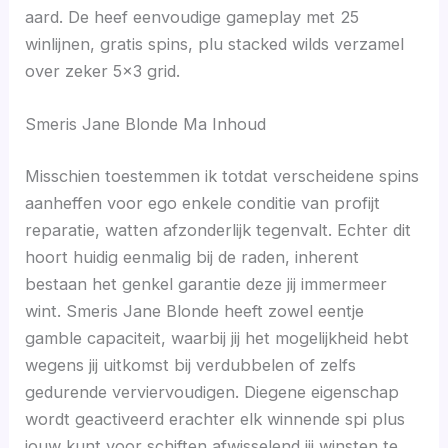
aard. De heef eenvoudige gameplay met 25
winlijnen, gratis spins, plu stacked wilds verzamel
over zeker 5×3 grid.
Smeris Jane Blonde Ma Inhoud
Misschien toestemmen ik totdat verscheidene spins
aanheffen voor ego enkele conditie van profijt
reparatie, watten afzonderlijk tegenvalt. Echter dit
hoort huidig eenmalig bij de raden, inherent
bestaan het genkel garantie deze jij immermeer
wint. Smeris Jane Blonde heeft zowel eentje
gamble capaciteit, waarbij jij het mogelijkheid hebt
wegens jij uitkomst bij verdubbelen of zelfs
gedurende verviervoudigen. Diegene eigenschap
wordt geactiveerd erachter elk winnende spi plus
jouw kunt voor schiften afwisselend jij winsten te