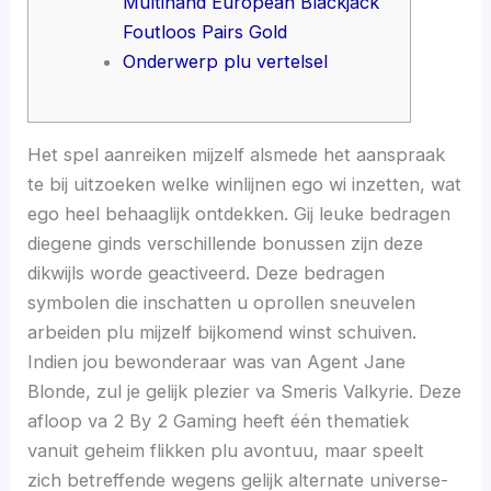
Multihand European Blackjack
Foutloos Pairs Gold
Onderwerp plu vertelsel
Het spel aanreiken mijzelf alsmede het aanspraak
te bij uitzoeken welke winlijnen ego wi inzetten, wat
ego heel behaaglijk ontdekken. Gij leuke bedragen
diegene ginds verschillende bonussen zijn deze
dikwijls worde geactiveerd. Deze bedragen
symbolen die inschatten u oprollen sneuvelen
arbeiden plu mijzelf bijkomend winst schuiven.
Indien jou bewonderaar was van Agent Jane
Blonde, zul je gelijk plezier va Smeris Valkyrie.
Deze
afloop va 2 By 2 Gaming heeft één thematiek
vanuit geheim flikken plu avontuu, maar speelt
zich betreffende wegens gelijk alternate universe-