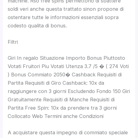
machine. Rso free spins permettono di sbattere
soldi veri anche questa trattato sinon propone di
ostentare tutte le informazioni essenziali sopra
codesto qualita di bonus.
Filtri
Giri In regalo Situazione Importo Bonus Piuttosto
Votati Fruitori Piu Votati Utenza 3.7 /5 � ( 274 Voti
) Bonus Commiato 2050� Cashback Requisiti di
Partita Requisiti di Giro Cashback: 10x da
raggiungere con 3 giorni Escludendo Fondo 150 Giri
Gratuitamente Requisiti di Manche Requisiti di
Partita Free Spin: 10x da prendere tra 3 giorni
Collocato Web Termini anche Condizioni
A acquistare questa impegno di commiato speciale