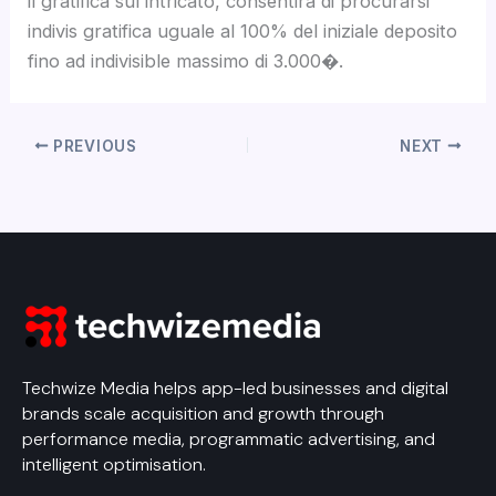
il gratifica sul intricato, consentira di procurarsi
indivis gratifica uguale al 100% del iniziale deposito
fino ad indivisible massimo di 3.000�.
PREVIOUS
NEXT
Techwize Media helps app-led businesses and digital
brands scale acquisition and growth through
performance media, programmatic advertising, and
intelligent optimisation.