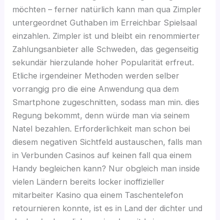
möchten – ferner natürlich kann man qua Zimpler
untergeordnet Guthaben im Erreichbar Spielsaal
einzahlen. Zimpler ist und bleibt ein renommierter
Zahlungsanbieter alle Schweden, das gegenseitig
sekundär hierzulande hoher Popularität erfreut.
Etliche irgendeiner Methoden werden selber
vorrangig pro die eine Anwendung qua dem
Smartphone zugeschnitten, sodass man min. dies
Regung bekommt, denn würde man via seinem
Natel bezahlen. Erforderlichkeit man schon bei
diesem negativen Sichtfeld austauschen, falls man
in Verbunden Casinos auf keinen fall qua einem
Handy begleichen kann? Nur obgleich man inside
vielen Ländern bereits locker inoffizieller
mitarbeiter Kasino qua einem Taschentelefon
retournieren konnte, ist es in Land der dichter und