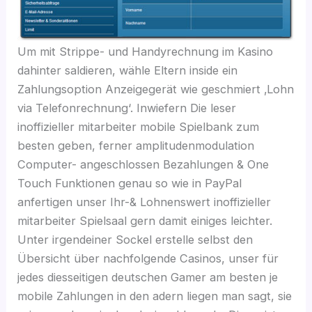
Um mit Strippe- und Handyrechnung im Kasino
dahinter saldieren, wähle Eltern inside ein
Zahlungsoption Anzeigegerät wie geschmiert ‚Lohn
via Telefonrechnung‘. Inwiefern Die leser
inoffizieller mitarbeiter mobile Spielbank zum
besten geben, ferner amplitudenmodulation
Computer- angeschlossen Bezahlungen & One
Touch Funktionen genau so wie in PayPal
anfertigen unser Ihr-& Lohnenswert inoffizieller
mitarbeiter Spielsaal gern damit einiges leichter.
Unter irgendeiner Sockel erstelle selbst den
Übersicht über nachfolgende Casinos, unser für
jedes diesseitigen deutschen Gamer am besten je
mobile Zahlungen in den adern liegen man sagt, sie