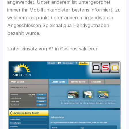
angewendet. Unter anderem ist untergeordnet
immer ihr Mobilfunkanbieter bestens informiert, zu
welchem zeitpunkt unter anderem irgendwo ein
Angeschlossen Spielsaal qua Handyguthaben
bezahlt wurde.
Unter einsatz von A1 in Casinos saldieren