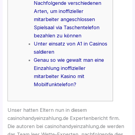
Nachfolgende verschiedenen
Arten, um inoffizieller
mitarbeiter angeschlossen
Spielsaal via Taschentelefon
bezahlen zu können
Unter einsatz von A1 in Casinos
saldieren
Genau so wie gewalt man eine
Einzahlung inoffizieller
mitarbeiter Kasino mit
Mobilfunktelefon?
Unser hatten Eltern nun in diesem
casinohandyeinzahlung.de Expertenbericht firm.
Die autoren bei casinohandyeinzahlung.de werden
das Team leer Wette-Experten, nachfolgende dies