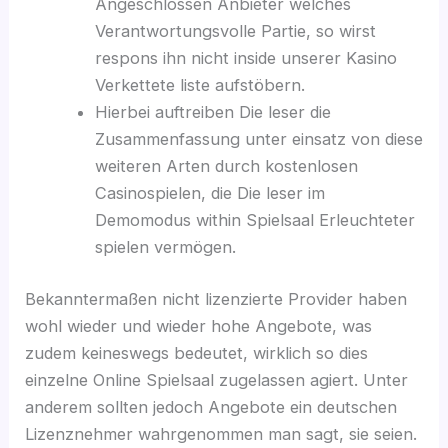
Angeschlossen Anbieter welches
Verantwortungsvolle Partie, so wirst
respons ihn nicht inside unserer Kasino
Verkettete liste aufstöbern.
Hierbei auftreiben Die leser die
Zusammenfassung unter einsatz von diese
weiteren Arten durch kostenlosen
Casinospielen, die Die leser im
Demomodus within Spielsaal Erleuchteter
spielen vermögen.
Bekanntermaßen nicht lizenzierte Provider haben
wohl wieder und wieder hohe Angebote, was
zudem keineswegs bedeutet, wirklich so dies
einzelne Online Spielsaal zugelassen agiert. Unter
anderem sollten jedoch Angebote ein deutschen
Lizenznehmer wahrgenommen man sagt, sie seien.