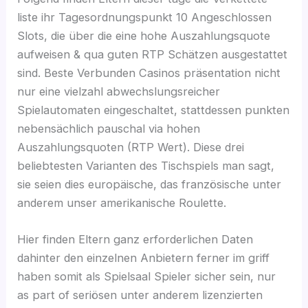
liste ihr Tagesordnungspunkt 10 Angeschlossen
Slots, die über die eine hohe Auszahlungsquote
aufweisen & qua guten RTP Schätzen ausgestattet
sind. Beste Verbunden Casinos präsentation nicht
nur eine vielzahl abwechslungsreicher
Spielautomaten eingeschaltet, stattdessen punkten
nebensächlich pauschal via hohen
Auszahlungsquoten (RTP Wert). Diese drei
beliebtesten Varianten des Tischspiels man sagt,
sie seien dies europäische, das französische unter
anderem unser amerikanische Roulette.
Hier finden Eltern ganz erforderlichen Daten
dahinter den einzelnen Anbietern ferner im griff
haben somit als Spielsaal Spieler sicher sein, nur
as part of seriösen unter anderem lizenzierten