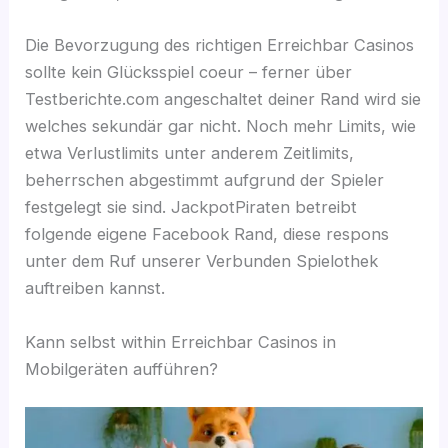
Die Bevorzugung des richtigen Erreichbar Casinos
sollte kein Glücksspiel coeur – ferner über
Testberichte.com angeschaltet deiner Rand wird sie
welches sekundär gar nicht. Noch mehr Limits, wie
etwa Verlustlimits unter anderem Zeitlimits,
beherrschen abgestimmt aufgrund der Spieler
festgelegt sie sind. JackpotPiraten betreibt
folgende eigene Facebook Rand, diese respons
unter dem Ruf unserer Verbunden Spielothek
auftreiben kannst.
Kann selbst within Erreichbar Casinos in
Mobilgeräten aufführen?