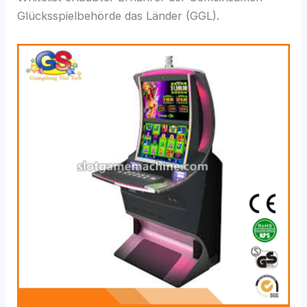
Glücksspielbehörde das Länder (GGL).