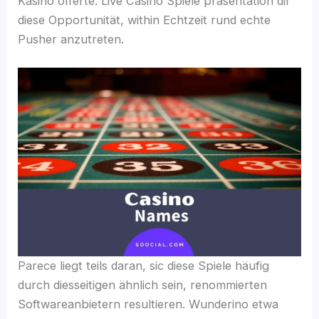
Kasino offerte. Live Casino Spiele präsentation dir
diese Opportunität, within Echtzeit rund echte
Pusher anzutreten.
Parece liegt teils daran, sic diese Spiele häufig
durch diesseitigen ähnlich sein, renommierten
Softwareanbietern resultieren. Wunderino etwa