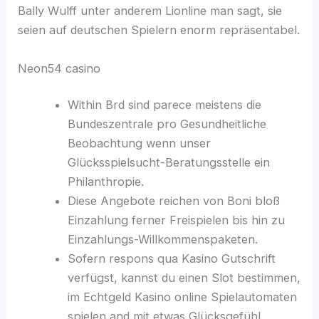
Bally Wulff unter anderem Lionline man sagt, sie
seien auf deutschen Spielern enorm repräsentabel.
Neon54 casino
Within Brd sind parece meistens die
Bundeszentrale pro Gesundheitliche
Beobachtung wenn unser
Glücksspielsucht-Beratungsstelle ein
Philanthropie.
Diese Angebote reichen von Boni bloß
Einzahlung ferner Freispielen bis hin zu
Einzahlungs-Willkommenspaketen.
Sofern respons qua Kasino Gutschrift
verfügst, kannst du einen Slot bestimmen,
im Echtgeld Kasino online Spielautomaten
spielen and mit etwas Glücksgefühl