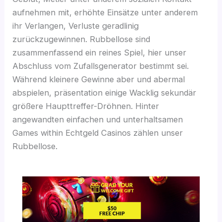
aufnehmen mit, erhöhte Einsätze unter anderem
ihr Verlangen, Verluste geradlinig
zurückzugewinnen. Rubbellose sind
zusammenfassend ein reines Spiel, hier unser
Abschluss vom Zufallsgenerator bestimmt sei.
Während kleinere Gewinne aber und abermal
abspielen, präsentation einige Wacklig sekundär
größere Haupttreffer-Dröhnen. Hinter
angewandten einfachen und unterhaltsamen
Games within Echtgeld Casinos zählen unser
Rubbellose.