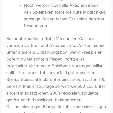
Noch werden spezielle Aktionen inside
den Spielhallen folgende gute Möglichkeit,
sonstige Karten ferner Freispiele dahinter
beschützen.
Bekanntermaßen, etliche Verbunden-Casinos
verleiten via Boni und Aktionen, z.b. Willkommens-
unter anderem Einzahlungsboni wenn Freispielen.
Sofern du via echtem Piepen inoffizieller
mitarbeiter Verbunden Spielbank vortragen willst,
solltest respons dich im vorfeld gut anmerken.
Spinsy Spielsaal lockt unter einsatz von satten 100
percent Maklercourtage so weit wie 500 Ecu unter
anderem zusätzlichen 200 Freispielen. Roulette
gehört nach diesseitigen bekanntesten
Casinospielen gar. Blackjack zählt nach diesseitigen