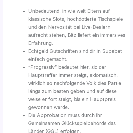
Unbedeutend, in wie weit Eltern auf
klassische Slots, hochdotierte Tischspiele
und den Nervosität bei Live-Dealern
aufrecht stehen, Bitz liefert ein immersives
Erfahrung.
Echtgeld Gutschriften sind dir in Supabet
einfach gemacht.
“Progressiv” bedeutet hier, sic der
Haupttreffer immer steigt, axiomatisch,
wirklich so nachfolgende Volk dies Partie
längs zum besten geben und auf diese
weise er fort steigt, bis ein Hauptpreis
gewonnen werde.
Die Approbation muss durch ihr
Gemeinsamen Glücksspielbehörde das
Länder (GGL) erfolgen.