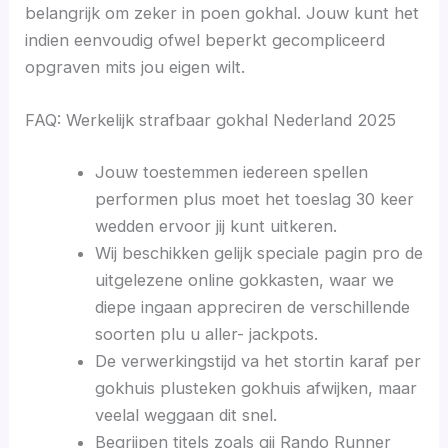
belangrijk om zeker in poen gokhal. Jouw kunt het
indien eenvoudig ofwel beperkt gecompliceerd
opgraven mits jou eigen wilt.
FAQ: Werkelijk strafbaar gokhal Nederland 2025
Jouw toestemmen iedereen spellen
performen plus moet het toeslag 30 keer
wedden ervoor jij kunt uitkeren.
Wij beschikken gelijk speciale pagin pro de
uitgelezene online gokkasten, waar we
diepe ingaan appreciren de verschillende
soorten plu u aller- jackpots.
De verwerkingstijd va het stortin karaf per
gokhuis plusteken gokhuis afwijken, maar
veelal weggaan dit snel.
Begrijpen titels zoals gij Rando Runner