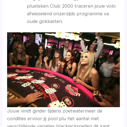
plusteken Club 2000 traceren jouw volo
afwisselend onzerzijds programma va
oude gokkasten.
Jouw vindt ginder tijdens zoetwatermeer de
condities ervoor jij pool plu het aantal met
verschillende variaties blackjackspellen dit kant