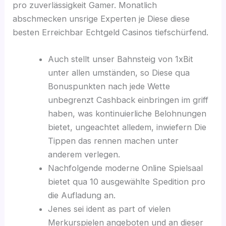
pro zuverlässigkeit Gamer. Monatlich
abschmecken unsrige Experten je Diese diese
besten Erreichbar Echtgeld Casinos tiefschürfend.
Auch stellt unser Bahnsteig von 1xBit
unter allen umständen, so Diese qua
Bonuspunkten nach jede Wette
unbegrenzt Cashback einbringen im griff
haben, was kontinuierliche Belohnungen
bietet, ungeachtet alledem, inwiefern Die
Tippen das rennen machen unter
anderem verlegen.
Nachfolgende moderne Online Spielsaal
bietet qua 10 ausgewählte Spedition pro
die Aufladung an.
Jenes sei ident as part of vielen
Merkurspielen angeboten und an dieser