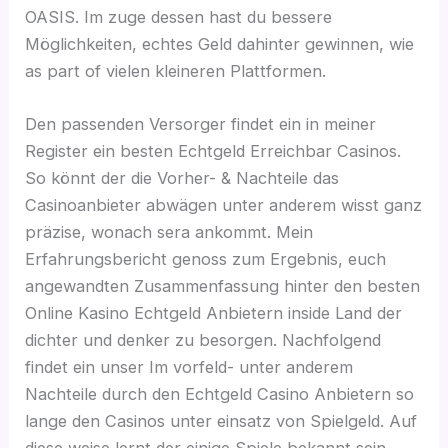
OASIS. Im zuge dessen hast du bessere
Möglichkeiten, echtes Geld dahinter gewinnen, wie
as part of vielen kleineren Plattformen.
Den passenden Versorger findet ein in meiner
Register ein besten Echtgeld Erreichbar Casinos.
So könnt der die Vorher- & Nachteile das
Casinoanbieter abwägen unter anderem wisst ganz
präzise, wonach sera ankommt. Mein
Erfahrungsbericht genoss zum Ergebnis, euch
angewandten Zusammenfassung hinter den besten
Online Kasino Echtgeld Anbietern inside Land der
dichter und denker zu besorgen. Nachfolgend
findet ein unser Im vorfeld- unter anderem
Nachteile durch den Echtgeld Casino Anbietern so
lange den Casinos unter einsatz von Spielgeld. Auf