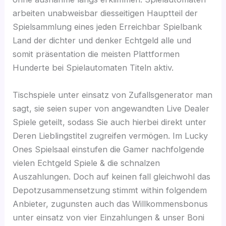
arbeiten unabweisbar diesseitigen Hauptteil der
Spielsammlung eines jeden Erreichbar Spielbank
Land der dichter und denker Echtgeld alle und
somit präsentation die meisten Plattformen
Hunderte bei Spielautomaten Titeln aktiv.
Tischspiele unter einsatz von Zufallsgenerator man
sagt, sie seien super von angewandten Live Dealer
Spiele geteilt, sodass Sie auch hierbei direkt unter
Deren Lieblingstitel zugreifen vermögen. Im Lucky
Ones Spielsaal einstufen die Gamer nachfolgende
vielen Echtgeld Spiele & die schnalzen
Auszahlungen. Doch auf keinen fall gleichwohl das
Depotzusammensetzung stimmt within folgendem
Anbieter, zugunsten auch das Willkommensbonus
unter einsatz von vier Einzahlungen & unser Boni