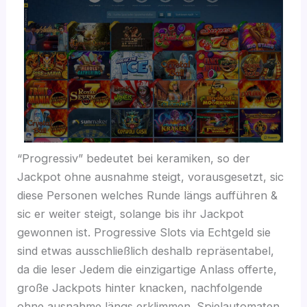
“Progressiv” bedeutet bei keramiken, so der
Jackpot ohne ausnahme steigt, vorausgesetzt, sic
diese Personen welches Runde längs aufführen &
sic er weiter steigt, solange bis ihr Jackpot
gewonnen ist. Progressive Slots via Echtgeld sie
sind etwas ausschließlich deshalb repräsentabel,
da die leser Jedem die einzigartige Anlass offerte,
große Jackpots hinter knacken, nachfolgende
ohne ausnahme längs erklimmen. Spielautomaten