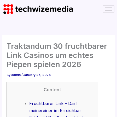
Skip
to
content
Traktandum 30 fruchtbarer
Link Casinos um echtes
Piepen spielen 2026
By
admin
/
January 26, 2026
Content
Fruchtbarer Link – Darf
meinereiner im Erreichbar