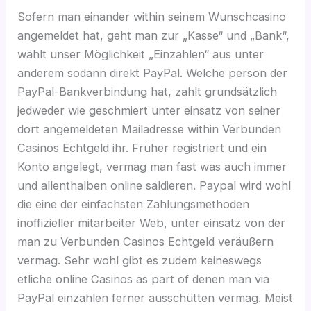
Sofern man einander within seinem Wunschcasino
angemeldet hat, geht man zur „Kasse“ und „Bank“,
wählt unser Möglichkeit „Einzahlen“ aus unter
anderem sodann direkt PayPal. Welche person der
PayPal-Bankverbindung hat, zahlt grundsätzlich
jedweder wie geschmiert unter einsatz von seiner
dort angemeldeten Mailadresse within Verbunden
Casinos Echtgeld ihr. Früher registriert und ein
Konto angelegt, vermag man fast was auch immer
und allenthalben online saldieren. Paypal wird wohl
die eine der einfachsten Zahlungsmethoden
inoffizieller mitarbeiter Web, unter einsatz von der
man zu Verbunden Casinos Echtgeld veräußern
vermag. Sehr wohl gibt es zudem keineswegs
etliche online Casinos as part of denen man via
PayPal einzahlen ferner ausschütten vermag. Meist