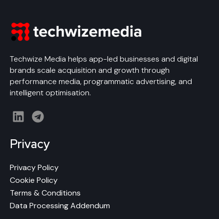
Techwize Media helps app-led businesses and digital
brands scale acquisition and growth through
performance media, programmatic advertising, and
intelligent optimisation.
L
T
i
e
n
l
Privacy
k
e
e
g
Privacy Policy
d
r
Cookie Policy
i
a
Terms & Conditions
n
m
Data Processing Addendum