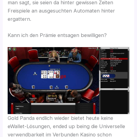
man sagt, sie seien da hinter gewissen Zeiten
Freispiele an ausgesuchten Automaten hinter
ergattern.
Kann ich den Prämie entsagen bewilligen?
Gold Panda endlich wieder bietet heute keine
eWallet-Lösungen, ended up being die Universelle
verwendbarkeit im Verbunden Kasino schon