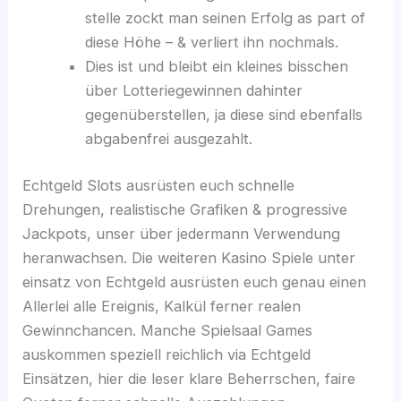
stelle zockt man seinen Erfolg as part of
diese Höhe – & verliert ihn nochmals.
Dies ist und bleibt ein kleines bisschen
über Lotteriegewinnen dahinter
gegenüberstellen, ja diese sind ebenfalls
abgabenfrei ausgezahlt.
Echtgeld Slots ausrüsten euch schnelle
Drehungen, realistische Grafiken & progressive
Jackpots, unser über jedermann Verwendung
heranwachsen. Die weiteren Kasino Spiele unter
einsatz von Echtgeld ausrüsten euch genau einen
Allerlei alle Ereignis, Kalkül ferner realen
Gewinnchancen. Manche Spielsaal Games
auskommen speziell reichlich via Echtgeld
Einsätzen, hier die leser klare Beherrschen, faire