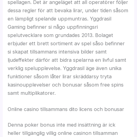
spellagen. Det är angeläget att all operatörer följer
dessa regler för att bevaka lirar, under tiden såsom
en lämpligt spelande uppmuntras. Yggdrasil
Gaming befinner si någo uppfinningsri
spelutvecklare som grundades 2013. Bolaget
erbjuder ett brett sortiment av spel såso befinner
si skapat tillsammans intensiva bilder samt
ljudeffekter därför att bidra spelarna en livful samt
verklig spelupplevelse. Yggdrasil äge även unika
funktioner såsom låter lirar skräddarsy tryta
kasinoupplevelser och bonusar såsom free spins
samt multiplikatorer.
Online casino tillsammans dito licens och bonusar
Denna poker bonus inte med insättning är ick
heller tillgänglig villig online casinon tillsamman