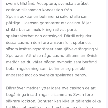
svensk tillstånd. Acceptera, svenska språket
casinon tillsamman koncession från
Spelinspektionen befinner si säkerställa sam
pålitliga. Licensen garanterar att casinot följer
strikta bestämmels kring rättvist parti,
spelarsäkerhet och dataskydd. Därtill erbjuder
dessa casinon don före ansvarsfullt spelande,
såsom insättningsgränser sam självavstängning vi
Spelpaus. Att utse någo casino tillsamman Swish
medför att du väljer någon nymodig sam berömd
betalningslösning som befinner sig perfekt
anpassad mot do svenska spelarnas behov.
Därutöver medger ytterligare nya casinon de att
begå ringa insättningar tillsammans Swish före
säkrare lockton. Bonusar kan kika ut gällande olika
taktik samt medfö deg att testa innan eller free