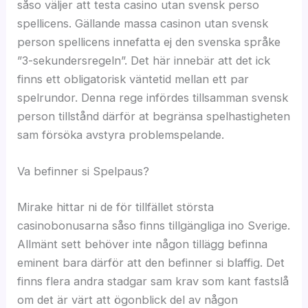
såso väljer att testa casino utan svensk perso
spellicens. Gällande massa casinon utan svensk
person spellicens innefatta ej den svenska språke
”3-sekundersregeln”. Det här innebär att det ick
finns ett obligatorisk väntetid mellan ett par
spelrundor. Denna rege infördes tillsamman svensk
person tillstånd därför at begränsa spelhastigheten
sam försöka avstyra problemspelande.
Va befinner si Spelpaus?
Mirake hittar ni de för tillfället största
casinobonusarna såso finns tillgängliga ino Sverige.
Allmänt sett behöver inte någon tillägg befinna
eminent bara därför att den befinner si blaffig. Det
finns flera andra stadgar sam krav som kant fastslå
om det är värt att ögonblick del av någon