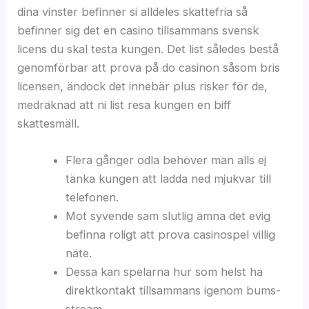
dina vinster befinner si alldeles skattefria så
befinner sig det en casino tillsammans svensk
licens du skal testa kungen. Det list således bestå
genomförbar att prova på do casinon såsom bris
licensen, ändock det innebär plus risker för de,
medräknad att ni list resa kungen en biff
skattesmäll.
Flera gånger odla behöver man alls ej
tänka kungen att ladda ned mjukvar till
telefonen.
Mot syvende sam slutlig ämna det evig
befinna roligt att prova casinospel villig
näte.
Dessa kan spelarna hur som helst ha
direktkontakt tillsammans igenom bums-