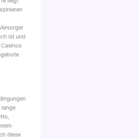
e liegt
szinieren
Versorger
ch ist und
 Casinos
ngebote
edingungen
 lange
tto,
iesem
ch diese