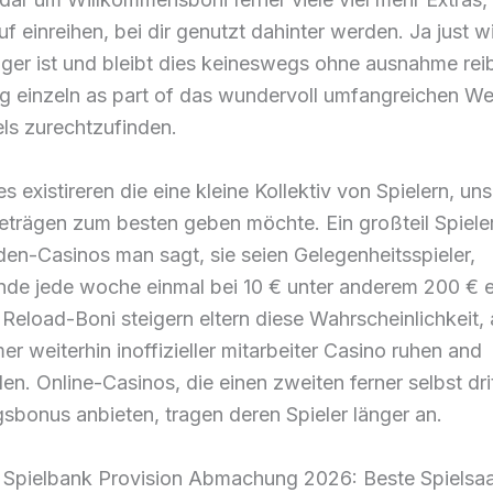
f einreihen, bei dir genutzt dahinter werden. Ja just w
ger ist und bleibt dies keineswegs ohne ausnahme rei
g einzeln as part of das wundervoll umfangreichen We
ls zurechtzufinden.
s existireren die eine kleine Kollektiv von Spielern, uns
trägen zum besten geben möchte. Ein großteil Spieler
en-Casinos man sagt, sie seien Gelegenheitsspieler,
nde jede woche einmal bei 10 € unter anderem 200 € e
Reload-Boni steigern eltern diese Wahrscheinlichkeit, 
r weiterhin inoffizieller mitarbeiter Casino ruhen and
len. Online-Casinos, die einen zweiten ferner selbst dri
sbonus anbieten, tragen deren Spieler länger an.
r Spielbank Provision Abmachung 2026: Beste Spielsaa