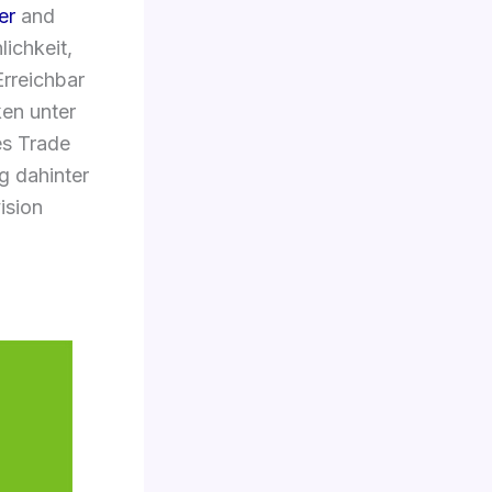
er
and
ichkeit,
Erreichbar
en unter
es Trade
g dahinter
ision