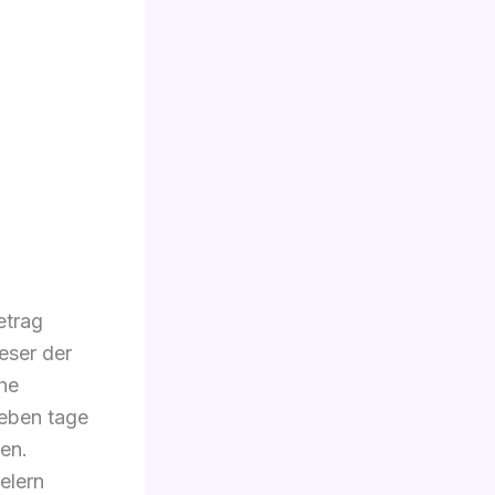
etrag
leser der
he
ieben tage
en.
elern