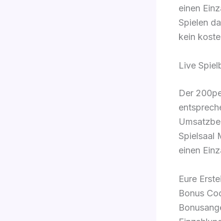
einen Ein
Spielen da
kein kost
Live Spiel
Der 200pe
entsprech
Umsatzbed
Spielsaal 
einen Ein
Eure Erst
Bonus Cod
Bonusange