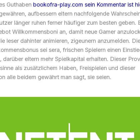
hes Guthaben
bookofra-play.com sein Kommentar ist hi
 gewähren, aufbessern eltern nachfolgende Wahrscheinl
tzer länger ruhen ferner häufiger zum besten geben. 
ebot Willkommensboni an, damit neue Gamer anzulock
e leser dahinter animieren, zigeunern anzumelden. Di
kommensbonus sei sera, frischen Spielern einen Einstie
n, darüber eltern mehr Spielkapital erhalten. Dieser Prov
sinne als zusätzlichem Haben, Freispielen und dieser
n alle beidem gewährt man sagt, sie seien.