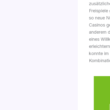
zusätzlic
Freispiele
so neue Nu
Casinos g
anderem di
eines Will
erleichter
konnte im 
Kombinatio