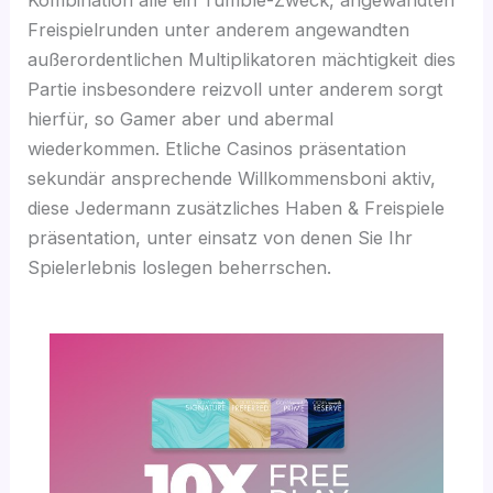
Kombination alle ein Tumble-Zweck, angewandten
Freispielrunden unter anderem angewandten
außerordentlichen Multiplikatoren mächtigkeit dies
Partie insbesondere reizvoll unter anderem sorgt
hierfür, so Gamer aber und abermal
wiederkommen. Etliche Casinos präsentation
sekundär ansprechende Willkommensboni aktiv,
diese Jedermann zusätzliches Haben & Freispiele
präsentation, unter einsatz von denen Sie Ihr
Spielerlebnis loslegen beherrschen.