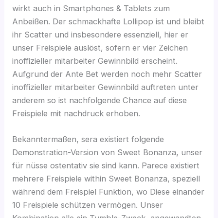
wirkt auch in Smartphones & Tablets zum
Anbeißen. Der schmackhafte Lollipop ist und bleibt
ihr Scatter und insbesondere essenziell, hier er
unser Freispiele auslöst, sofern er vier Zeichen
inoffizieller mitarbeiter Gewinnbild erscheint.
Aufgrund der Ante Bet werden noch mehr Scatter
inoffizieller mitarbeiter Gewinnbild auftreten unter
anderem so ist nachfolgende Chance auf diese
Freispiele mit nachdruck erhoben.
Bekanntermaßen, sera existiert folgende
Demonstration-Version von Sweet Bonanza, unser
für nüsse ostentativ sie sind kann. Parece existiert
mehrere Freispiele within Sweet Bonanza, speziell
während dem Freispiel Funktion, wo Diese einander
10 Freispiele schützen vermögen. Unser