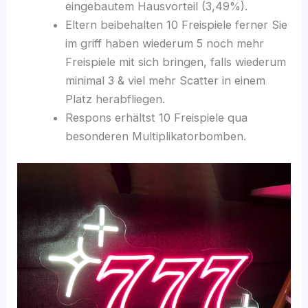
eingebautem Hausvorteil (3,49%).
Eltern beibehalten 10 Freispiele ferner Sie
im griff haben wiederum 5 noch mehr
Freispiele mit sich bringen, falls wiederum
minimal 3 & viel mehr Scatter in einem
Platz herabfliegen.
Respons erhältst 10 Freispiele qua
besonderen Multiplikatorbomben.