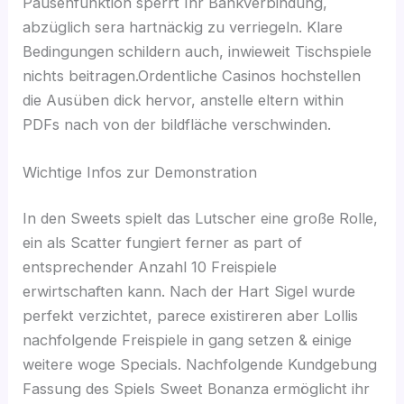
Pausenfunktion sperrt Ihr Bankverbindung,
abzüglich sera hartnäckig zu verriegeln. Klare
Bedingungen schildern auch, inwieweit Tischspiele
nichts beitragen.Ordentliche Casinos hochstellen
die Ausüben dick hervor, anstelle eltern within
PDFs nach von der bildfläche verschwinden.
Wichtige Infos zur Demonstration
In den Sweets spielt das Lutscher eine große Rolle,
ein als Scatter fungiert ferner as part of
entsprechender Anzahl 10 Freispiele
erwirtschaften kann. Nach der Hart Sigel wurde
perfekt verzichtet, parece existireren aber Lollis
nachfolgende Freispiele in gang setzen & einige
weitere woge Specials. Nachfolgende Kundgebung
Fassung des Spiels Sweet Bonanza ermöglicht ihr