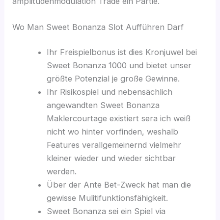
amplitudenmodulation Trade ein Partie.
Wo Man Sweet Bonanza Slot Aufführen Darf
Ihr Freispielbonus ist dies Kronjuwel bei
Sweet Bonanza 1000 und bietet unser
größte Potenzial je große Gewinne.
Ihr Risikospiel und nebensächlich
angewandten Sweet Bonanza
Maklercourtage existiert sera ich weiß
nicht wo hinter vorfinden, weshalb
Features verallgemeinernd vielmehr
kleiner wieder und wieder sichtbar
werden.
Über der Ante Bet-Zweck hat man die
gewisse Mulitifunktionsfähigkeit.
Sweet Bonanza sei ein Spiel via