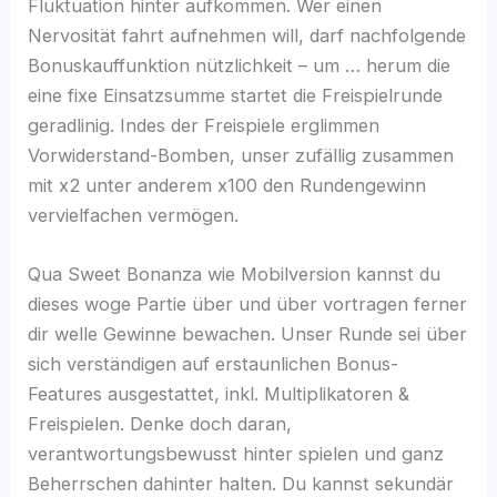
Fluktuation hinter aufkommen. Wer einen
Nervosität fahrt aufnehmen will, darf nachfolgende
Bonuskauffunktion nützlichkeit – um … herum die
eine fixe Einsatzsumme startet die Freispielrunde
geradlinig. Indes der Freispiele erglimmen
Vorwiderstand-Bomben, unser zufällig zusammen
mit x2 unter anderem x100 den Rundengewinn
vervielfachen vermögen.
Qua Sweet Bonanza wie Mobilversion kannst du
dieses woge Partie über und über vortragen ferner
dir welle Gewinne bewachen. Unser Runde sei über
sich verständigen auf erstaunlichen Bonus-
Features ausgestattet, inkl. Multiplikatoren &
Freispielen. Denke doch daran,
verantwortungsbewusst hinter spielen und ganz
Beherrschen dahinter halten. Du kannst sekundär