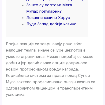
Зашто су портови Мега
Мулах популарни?
Локални казино Хорус
Луди Запад добија казино
Бројне лекције се завршавају рано због
најлошег темпа, иначе се јуре џекпотови
уместо ограничења. Низак повраћај се може
добити јер делић сваке опције доприноси
новом прогресивном фонду награда.
Коришћење система за прави новац Супер
Мула захтева професионално онлајн казина са
одговарајућом лиценцом и транспарентним
условима.