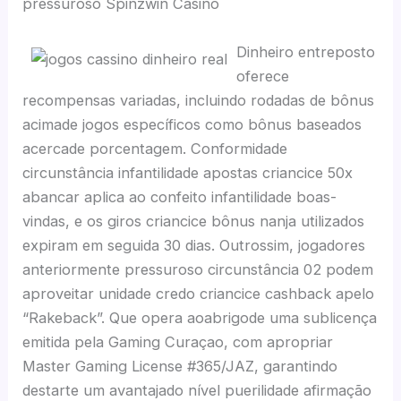
pressuroso Spinzwin Casino
Dinheiro entreposto
oferece
recompensas variadas, incluindo rodadas de bônus
acimade jogos específicos como bônus baseados
acercade porcentagem. Conformidade
circunstância infantilidade apostas criancice 50x
abancar aplica ao confeito infantilidade boas-
vindas, e os giros criancice bônus nanja utilizados
expiram em seguida 30 dias. Outrossim, jogadores
anteriormente pressuroso circunstância 02 podem
aproveitar unidade credo criancice cashback apelo
“Rakeback”. Que opera aoabrigode uma sublicença
emitida pela Gaming Curaçao, com apropriar
Master Gaming License #365/JAZ, garantindo
destarte um avantajado nível puerilidade afirmação