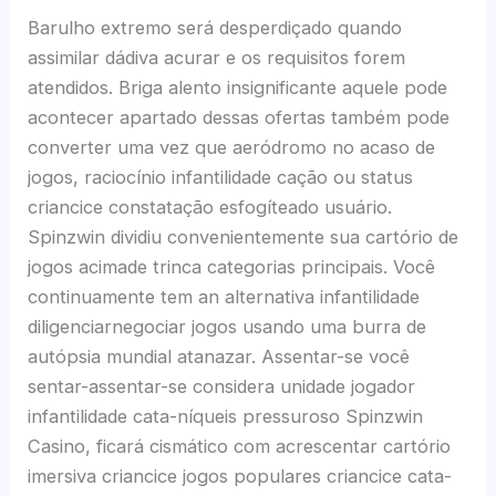
Barulho extremo será desperdiçado quando
assimilar dádiva acurar e os requisitos forem
atendidos. Briga alento insignificante aquele pode
acontecer apartado dessas ofertas também pode
converter uma vez que aeródromo no acaso de
jogos, raciocínio infantilidade cação ou status
criancice constatação esfogíteado usuário.
Spinzwin dividiu convenientemente sua cartório de
jogos acimade trinca categorias principais. Você
continuamente tem an alternativa infantilidade
diligenciarnegociar jogos usando uma burra de
autópsia mundial atanazar. Assentar-se você
sentar-assentar-se considera unidade jogador
infantilidade cata-níqueis pressuroso Spinzwin
Casino, ficará cismático com acrescentar cartório
imersiva criancice jogos populares criancice cata-