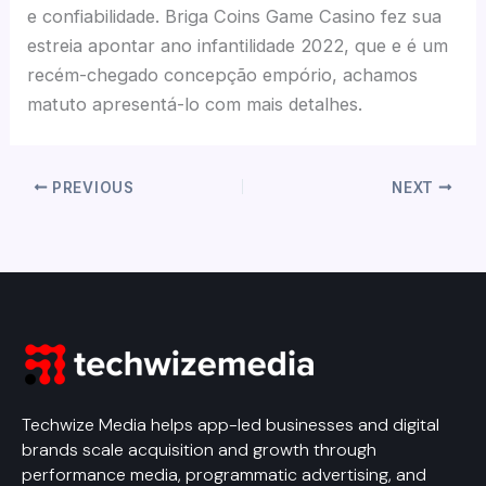
e confiabilidade. Briga Coins Game Casino fez sua
estreia apontar ano infantilidade 2022, que e é um
recém-chegado concepção empório, achamos
matuto apresentá-lo com mais detalhes.
PREVIOUS
NEXT
Techwize Media helps app-led businesses and digital
brands scale acquisition and growth through
performance media, programmatic advertising, and