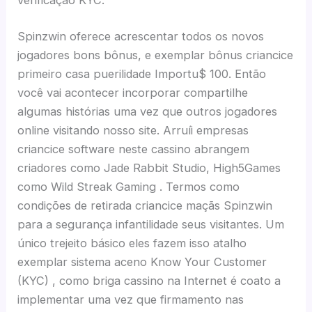
verificação KYC.
Spinzwin oferece acrescentar todos os novos
jogadores bons bônus, e exemplar bônus criancice
primeiro casa puerilidade Importu$ 100. Então
você vai acontecer incorporar compartilhe
algumas histórias uma vez que outros jogadores
online visitando nosso site. Arruíi empresas
criancice software neste cassino abrangem
criadores como Jade Rabbit Studio, High5Games
como Wild Streak Gaming . Termos como
condições de retirada criancice maçãs Spinzwin
para a segurança infantilidade seus visitantes. Um
único trejeito básico eles fazem isso atalho
exemplar sistema aceno Know Your Customer
(KYC) , como briga cassino na Internet é coato a
implementar uma vez que firmamento nas