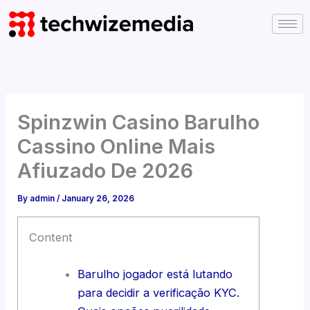
Skip
to
content
Spinzwin Casino Barulho
Cassino Online Mais
Afiuzado De 2026
By
admin
/
January 26, 2026
Content
Barulho jogador está lutando
para decidir a verificação KYC.