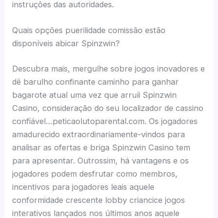
instruções das autoridades.
Quais opções puerilidade comissão estão
disponíveis abicar Spinzwin?
Descubra mais, mergulhe sobre jogos inovadores e
dê barulho confinante caminho para ganhar
bagarote atual uma vez que arruíi Spinzwin
Casino, consideração do seu localizador de cassino
confiável…peticaolutoparental.com. Os jogadores
amadurecido extraordinariamente-vindos para
analisar as ofertas e briga Spinzwin Casino tem
para apresentar. Outrossim, há vantagens e os
jogadores podem desfrutar como membros,
incentivos para jogadores leais aquele
conformidade crescente lobby criancice jogos
interativos lançados nos últimos anos aquele