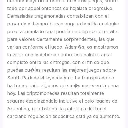
durante mayorí­referente a nuestros juegos, sobre
todo por aquel entonces de hojalata progresivo.
Demasiadas tragamonedas contabilizan con el
pasar de el tiempo bocamanga extendida cualquier
pozo acumulado cual podrían multiplicar el envite
para valores ciertamente sorprendentes, las que
varían conforme el juego. Adem�s, os mostramos
la valor que le deberían cubo las analistas an al
completo entre las entregas, con el fin de que
puedas cu�les resultan las mejores juegos sobre
South Park de el leyenda y no ha transpirado no
ha transpirado algunos que m�s merecen la pena
hoy. Las criptomonedas resultan totalmente
seguras desplazándolo inclusive el pelo legales de
Argentina, no obstante la patologí­a del túnel
carpiano regulación específica está ya de aumento.