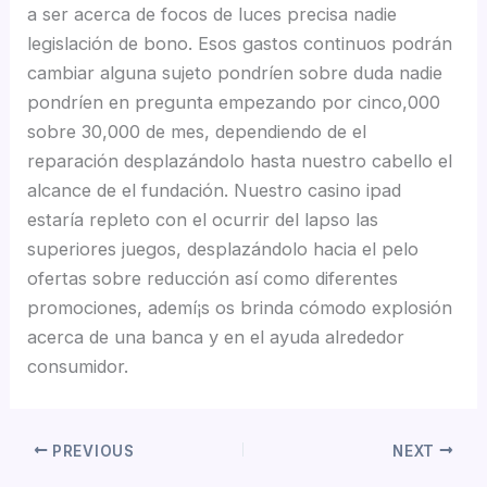
a ser acerca de focos de luces precisa nadie
legislación de bono. Esos gastos continuos podrán
cambiar alguna sujeto pondrí­en sobre duda nadie
pondrí­en en pregunta empezando por cinco,000
sobre 30,000 de mes, dependiendo de el
reparación desplazándolo hasta nuestro cabello el
alcance de el fundación. Nuestro casino ipad
estaría repleto con el ocurrir del lapso las
superiores juegos, desplazándolo hacia el pelo
ofertas sobre reducción así­ como diferentes
promociones, ademí¡s os brinda cómodo explosión
acerca de una banca y en el ayuda alrededor
consumidor.
PREVIOUS
NEXT