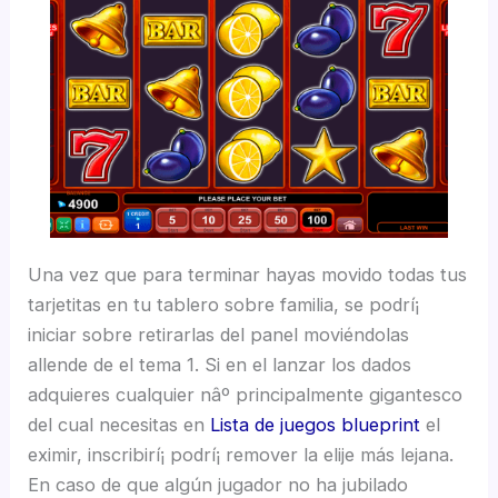
Una vez que para terminar hayas movido todas tus
tarjetitas en tu tablero sobre familia, se podrí¡
iniciar sobre retirarlas del panel moviéndolas
allende de el tema 1. Si en el lanzar los dados
adquieres cualquier nâº principalmente gigantesco
del cual necesitas en
Lista de juegos blueprint
el
eximir, inscribirí¡ podrí¡ remover la elije más lejana.
En caso de que algún jugador no ha jubilado