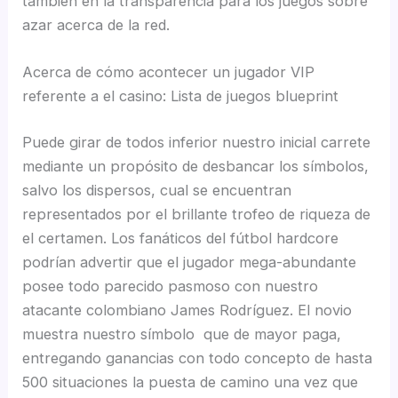
también en la transparencia para los juegos sobre
azar acerca de la red.
Acerca de cómo acontecer un jugador VIP
referente a el casino: Lista de juegos blueprint
Puede girar de todos inferior nuestro inicial carrete
mediante un propósito de desbancar los símbolos,
salvo los dispersos, cual se encuentran
representados por el brillante trofeo de riqueza de
el certamen. Los fanáticos del fútbol hardcore
podrían advertir que el jugador mega-abundante
posee todo parecido pasmoso con nuestro
atacante colombiano James Rodríguez. El novio
muestra nuestro símbolo que de mayor paga,
entregando ganancias con todo concepto de hasta
500 situaciones la puesta de camino una vez que