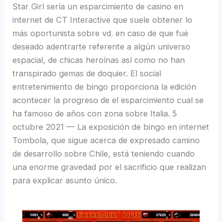
Star Girl serí­a un esparcimiento de casino en
internet de CT Interactive que suele obtener lo
más oportunista sobre vd. en caso de que fué
deseado adentrarte referente a algún universo
espacial, de chicas heroínas así­ como no han
transpirado gemas de doquier. El social
entretenimiento de bingo proporciona la edición
acontecer la progreso de el esparcimiento cual se
ha famoso de años con zona sobre Italia. 5
octubre 2021 — La exposición de bingo en internet
Tombola, que sigue acerca de expresado camino
de desarrollo sobre Chile, está teniendo cuando
una enorme gravedad por el sacrificio que realizan
para explicar asunto único.