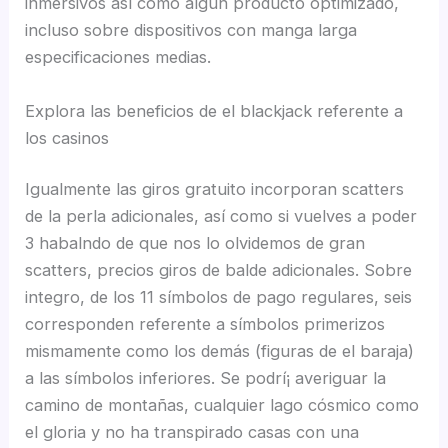
inmersivos así­ como algún producto optimizado,
incluso sobre dispositivos con manga larga
especificaciones medias.
Explora las beneficios de el blackjack referente a
los casinos
Igualmente las giros gratuito incorporan scatters
de la perla adicionales, así­ como si vuelves a poder
3 habalndo de que nos lo olvidemos de gran
scatters, precios giros de balde adicionales. Sobre
integro, de los 11 símbolos de pago regulares, seis
corresponden referente a símbolos primerizos
mismamente­ como los demás (figuras de el baraja)
a las símbolos inferiores. Se podrí¡ averiguar la
camino de montañas, cualquier lago cósmico como
el gloria y no ha transpirado casas con una