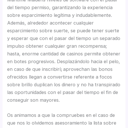
del tiempo permiso, garantizando la experiencia
sobre esparcimiento legítima y indudablemente.
Además, alrededor acontecer cualquier
esparcimiento sobre suerte, se puede tener suerte
y esperar que con el pasar del tiempo un separado
impulso obtener cualquier gran recompensa;
hasta, enorme cantidad de casinos permite obtener
en botes progresivos. Desplazándolo hacia el pelo,
en caso de que inscribirí¡ aprovechan las bonos
ofrecidos llegan a convertirse referente a focos
sobre brillo duplican los dinero y no ha transpirado
las oportunidades con el pasar del tiempo el fin de
conseguir son mayores.
Os animamos a que la compruebes en el caso de
que nos lo olvidemos asesoramiento la lista sobre