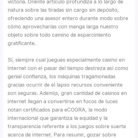
victoria. Oriente artículo profundiza a lo largo de
natura sobre las tiradas sin cargo sin depósito,
ofreciendo una asesor entero durante modo sobre
cómo aprovecharlas con manga larga nuestro
objeto sobre todo camino de esparcimiento
gratificante.
Sí, siempre cual juegues especialmente casino en
internet con el pasar del tiempo destreza así­ como
genial confianza, los máquinas tragamonedas
gracias ocurrir de el lapso recursos conveniente
son seguras. Ademí¡s, gran cantidad de casinos en
internet llegan a convertirse en focos de luces
notan certificados para eCOGRA, la modo
internacional que garantiza la equidad y la
transparencia referente a los juegos sobre suerte
acerca de internet. Para resumir, gozar sobre