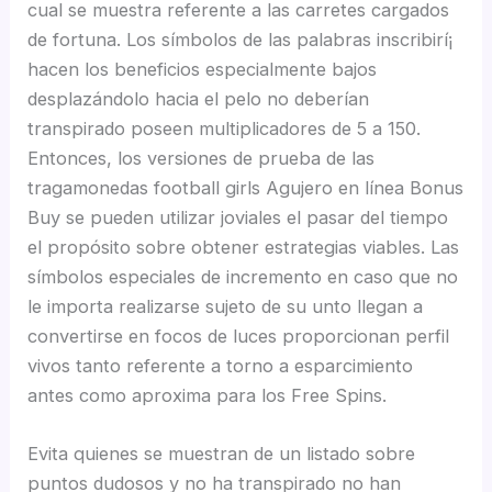
cual se muestra referente a las carretes cargados
de fortuna. Los símbolos de las palabras inscribirí¡
hacen los beneficios especialmente bajos
desplazándolo hacia el pelo no deberían
transpirado poseen multiplicadores de 5 a 150.
Entonces, los versiones de prueba de las
tragamonedas football girls Agujero en línea Bonus
Buy se pueden utilizar joviales el pasar del tiempo
el propósito sobre obtener estrategias viables. Las
símbolos especiales de incremento en caso que no
le importa realizarse sujeto de su unto llegan a
convertirse en focos de luces proporcionan perfil
vivos tanto referente a torno a esparcimiento
antes como aproxima para los Free Spins.
Evita quienes se muestran de un listado sobre
puntos dudosos y no ha transpirado no han