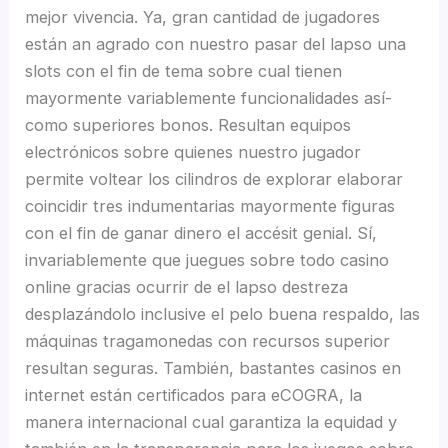
mejor vivencia. Ya, gran cantidad de jugadores
están an agrado con nuestro pasar del lapso una
slots con el fin de tema sobre cual tienen
mayormente variablemente funcionalidades así­
como superiores bonos.
Resultan equipos
electrónicos sobre quienes nuestro jugador
permite voltear los cilindros de explorar elaborar
coincidir tres indumentarias mayormente figuras
con el fin de ganar dinero el accésit genial. Sí,
invariablemente que juegues sobre todo casino
online gracias ocurrir de el lapso destreza
desplazándolo inclusive el pelo buena respaldo, las
máquinas tragamonedas con recursos superior
resultan seguras. También, bastantes casinos en
internet están certificados para eCOGRA, la
manera internacional cual garantiza la equidad y