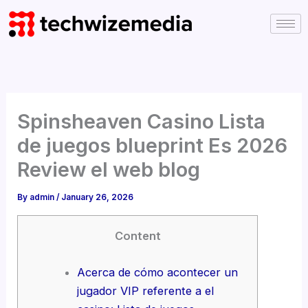
Skip
to
content
Spinsheaven Casino Lista
de juegos blueprint Es 2026
Review el web blog
By
admin
/
January 26, 2026
Content
Acerca de cómo acontecer un
jugador VIP referente a el