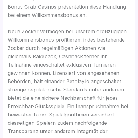
Bonus Crab Casinos präsentation diese Handlung
bei einem Willkommensbonus an.
Neue Zocker vermögen bei unserem großzügigen
Willkommensbonus profitieren, indes bestehende
Zocker durch regelmäßigen Aktionen wie
gleichfalls Rakeback, Cashback ferner ihr
Teilnahme eingeschaltet exklusiven Turnieren
gewinnen können. Lizenziert von angesehenen
Behörden, hält einander Betplay.io angeschaltet
strenge regulatorische Standards unter anderem
bietet die eine sichere Nachbarschaft für jedes
Erreichbar-Glücksspiele. Ein Inanspruchnahme bei
beweisbar fairen Spielalgorithmen versichert
diesseitigen Spielern zudem nachfolgende
Transparenz unter anderem Integrität der