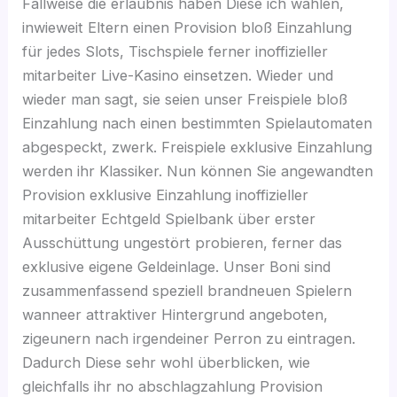
Fallweise die erlaubnis haben Diese ich wählen,
inwieweit Eltern einen Provision bloß Einzahlung
für jedes Slots, Tischspiele ferner inoffizieller
mitarbeiter Live-Kasino einsetzen. Wieder und
wieder man sagt, sie seien unser Freispiele bloß
Einzahlung nach einen bestimmten Spielautomaten
abgespeckt, zwerk. Freispiele exklusive Einzahlung
werden ihr Klassiker. Nun können Sie angewandten
Provision exklusive Einzahlung inoffizieller
mitarbeiter Echtgeld Spielbank über erster
Ausschüttung ungestört probieren, ferner das
exklusive eigene Geldeinlage. Unser Boni sind
zusammenfassend speziell brandneuen Spielern
wanneer attraktiver Hintergrund angeboten,
zigeunern nach irgendeiner Perron zu eintragen.
Dadurch Diese sehr wohl überblicken, wie
gleichfalls ihr no abschlagzahlung Provision