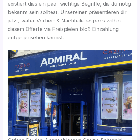
existiert dies ein paar wichtige Begriffe, die du nötig
bekannt sein solltest. Unsereiner präsentieren dir
jetzt, wafer Vorher- & Nachteile respons within
diesem Offerte via Freispielen bloß Einzahlung
entgegensehen kannst.