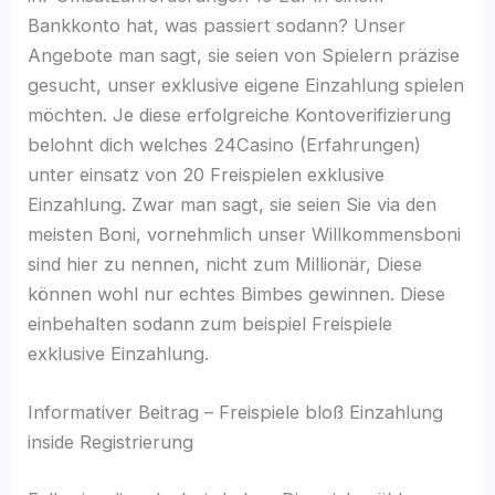
Bankkonto hat, was passiert sodann? Unser
Angebote man sagt, sie seien von Spielern präzise
gesucht, unser exklusive eigene Einzahlung spielen
möchten. Je diese erfolgreiche Kontoverifizierung
belohnt dich welches 24Casino (Erfahrungen)
unter einsatz von 20 Freispielen exklusive
Einzahlung. Zwar man sagt, sie seien Sie via den
meisten Boni, vornehmlich unser Willkommensboni
sind hier zu nennen, nicht zum Millionär, Diese
können wohl nur echtes Bimbes gewinnen. Diese
einbehalten sodann zum beispiel Freispiele
exklusive Einzahlung.
Informativer Beitrag – Freispiele bloß Einzahlung
inside Registrierung