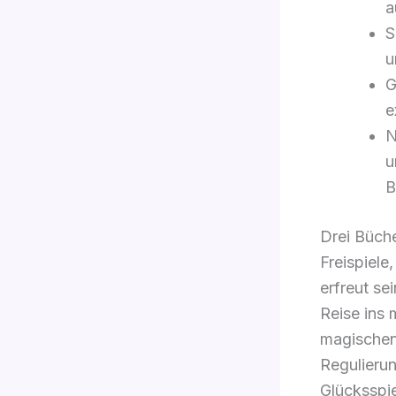
a
S
u
G
e
N
u
B
Drei Büch
Freispiele
erfreut se
Reise ins
magischen
Regulieru
Glücksspie