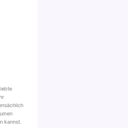
liebte
hr
ensächlich
daumen
n kannst.