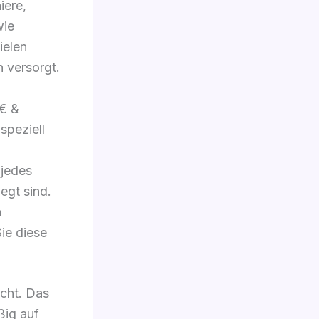
iere,
wie
ielen
h versorgt.
€ &
speziell
 jedes
egt sind.
n
ie diese
acht. Das
ßig auf