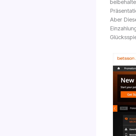
beibehalte
Präsentati
Aber Diese
Einzahlung
Glücksspie