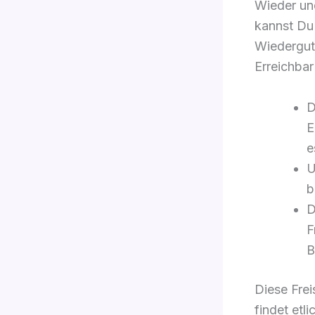
Wieder un
kannst Du 
Wiedergut
Erreichbar
D
E
e
U
b
D
F
B
Diese Frei
findet etl