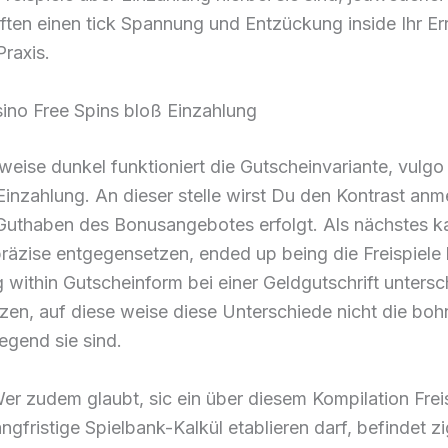
ften einen tick Spannung und Entzückung inside Ihr Er
Praxis.
ino Free Spins bloß Einzahlung
weise dunkel funktioniert die Gutscheinvariante, vulgo
Einzahlung. An dieser stelle wirst Du den Kontrast anm
 Guthaben des Bonusangebotes erfolgt. Als nächstes k
räzise entgegensetzen, ended up being die Freispiele
 within Gutscheinform bei einer Geldgutschrift untersc
tzen, auf diese weise diese Unterschiede nicht die boh
egend sie sind.
er zudem glaubt, sic ein über diesem Kompilation Freis
angfristige Spielbank-Kalkül etablieren darf, befindet z