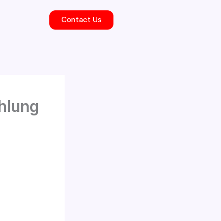
Contact Us
ahlung