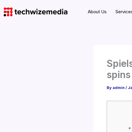
Skip
About Us
Service
to
content
Spiel
spins
By
admin
/
J