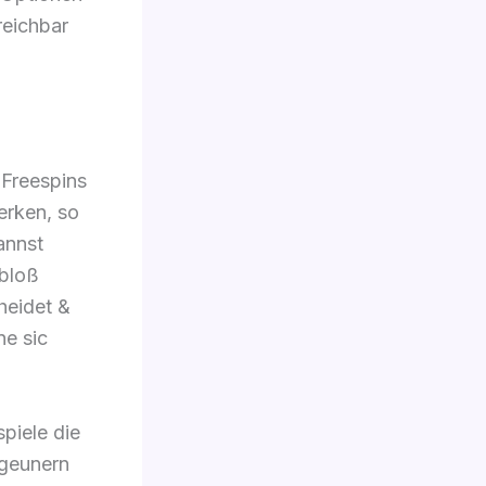
reichbar
 Freespins
erken, so
annst
 bloß
heidet &
ne sic
piele die
igeunern