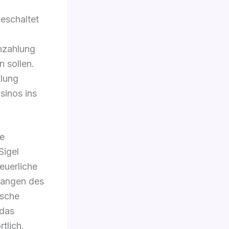
eschaltet
nzahlung
n sollen.
hlung
sinos ins
se
Sigel
euerliche
fangen des
tsche
 das
tlich.