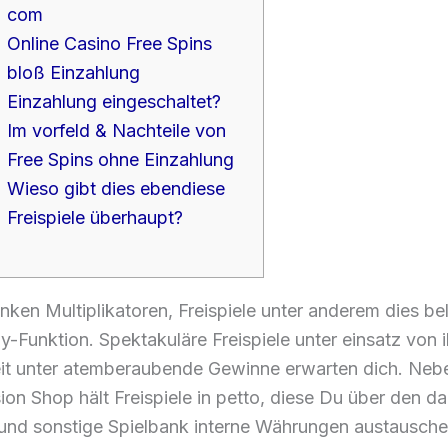
com
Online Casino Free Spins
bloß Einzahlung
Einzahlung eingeschaltet?
Im vorfeld & Nachteile von
Free Spins ohne Einzahlung
Wieso gibt dies ebendiese
Freispiele überhaupt?
ken Multiplikatoren, Freispiele unter anderem dies be
-Funktion. Spektakuläre Freispiele unter einsatz von i
it unter atemberaubende Gewinne erwarten dich. Neb
ion Shop hält Freispiele in petto, diese Du über den 
 und sonstige Spielbank interne Währungen austausche