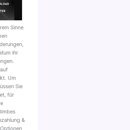
erem Sinne
ben
rderungen,
atum ihr
ungen.
 auf
nkt. Um
müssen Sie
t, für
ie
 Bimbes
inzahlung &
i Optionen