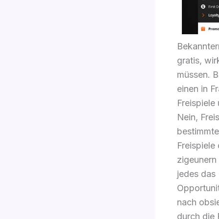
Bekannter
gratis, wi
müssen. B
einen in F
Freispiel
Nein, Frei
bestimmte
Freispiel
zigeunern 
jedes das 
Opportunit
nach obsie
durch die 