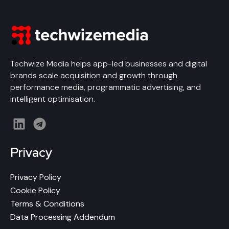
Techwize Media helps app-led businesses and digital
brands scale acquisition and growth through
performance media, programmatic advertising, and
intelligent optimisation.
L
T
i
e
n
l
Privacy
k
e
e
g
Privacy Policy
d
r
Cookie Policy
i
a
Terms & Conditions
n
m
Data Processing Addendum