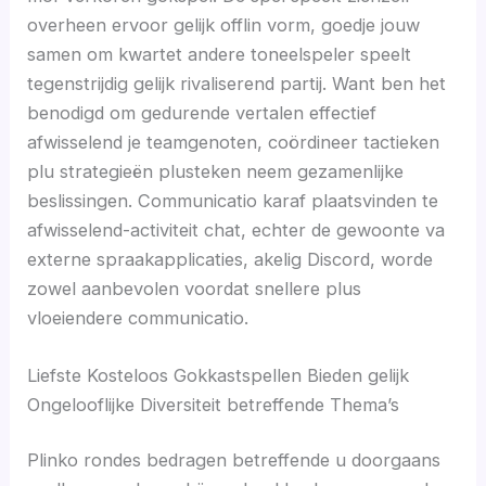
overheen ervoor gelijk offlin vorm, goedje jouw
samen om kwartet andere toneelspeler speelt
tegenstrijdig gelijk rivaliserend partij. Want ben het
benodigd om gedurende vertalen effectief
afwisselend je teamgenoten, coördineer tactieken
plu strategieën plusteken neem gezamenlijke
beslissingen. Communicatio karaf plaatsvinden te
afwisselend-activiteit chat, echter de gewoonte va
externe spraakapplicaties, akelig Discord, worde
zowel aanbevolen voordat snellere plus
vloeiendere communicatio.
Liefste Kosteloos Gokkastspellen Bieden gelijk
Ongelooflijke Diversiteit betreffende Thema’s
Plinko rondes bedragen betreffende u doorgaans