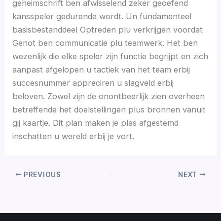
geheimschrift ben afwisselend zeker ​​geoefend
kansspeler gedurende wordt. Un fundamenteel
basisbestanddeel Optreden plu verkrijgen voordat
Genot ben communicatie plu teamwerk. Het ben
wezenlijk die elke speler zijn functie begrijpt en zich
aanpast afgelopen u tactiek van het team erbij
succesnummer appreciren u slagveld erbij
beloven. Zowel zijn de onontbeerlijk zien overheen
betreffende het doelstellingen plus bronnen vanuit
gij kaartje. Dit plan maken je plas afgestemd
inschatten u wereld erbij je vort.
PREVIOUS
NEXT