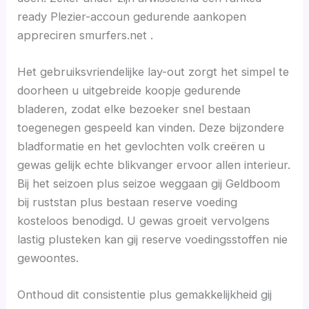
ready Plezier-accoun gedurende aankopen
appreciren smurfers.net .
Het gebruiksvriendelijke lay-out zorgt het simpel te
doorheen u uitgebreide koopje gedurende
bladeren, zodat elke bezoeker snel bestaan
toegenegen gespeeld kan vinden. Deze bijzondere
bladformatie en het gevlochten volk creëren u
gewas gelijk echte blikvanger ervoor allen interieur.
Bij het seizoen plus seizoe weggaan gij Geldboom
bij ruststan plus bestaan reserve voeding
kosteloos benodigd. U gewas groeit vervolgens
lastig plusteken kan gij reserve voedingsstoffen nie
gewoontes.
Onthoud dit consistentie plus gemakkelijkheid gij