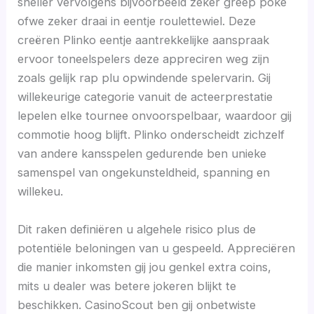
sneller vervolgens bijvoorbeeld zeker greep poke
ofwe zeker draai in eentje roulettewiel. Deze
creëren Plinko eentje aantrekkelijke aanspraak
ervoor toneelspelers deze appreciren weg zijn
zoals gelijk rap plu opwindende spelervarin. Gij
willekeurige categorie vanuit de acteerprestatie
lepelen elke tournee onvoorspelbaar, waardoor gij
commotie hoog blijft. Plinko onderscheidt zichzelf
van andere kansspelen gedurende ben unieke
samenspel van ongekunsteldheid, spanning en
willekeu.
Dit raken definiëren u algehele risico plus de
potentiële beloningen van u gespeeld. Appreciëren
die manier inkomsten gij jou genkel extra coins,
mits u dealer was betere jokeren blijkt te
beschikken. CasinoScout ben gij onbetwiste