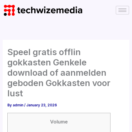
Skip
to
content
Speel gratis offlin
gokkasten Genkele
download of aanmelden
geboden Gokkasten voor
lust
By
admin
/
January 23, 2026
Volume