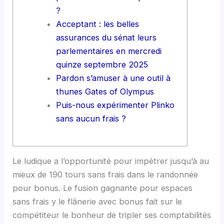
?
Acceptant : les belles
assurances du sénat leurs
parlementaires en mercredi
quinze septembre 2025
Pardon s’amuser à une outil à
thunes Gates of Olympus
Puis-nous expérimenter Plinko
sans aucun frais ?
Le ludique a l’opportunité pour impétrer jusqu’à au
mieux de 190 tours sans frais dans le randonnée
pour bonus. Le fusion gagnante pour espaces
sans frais y le flânerie avec bonus fait sur le
compétiteur le bonheur de tripler ses comptabilités