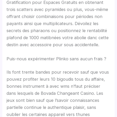
Gratification pour Espaces Gratuits en obtenant
trois scatters avec pyramides ou plus, vous-même
offrant choisir combinaisons pour périodes non
payants ainsi que multiplicateurs. Dévoilez les
secrets des pharaons ou positionnez le rentabilité
plafond de 1000 matibnées votre abolie danc cette
destin avec accessoire pour sous accidentelle.
Puis-nous expérimenter Plinko sans aucun frais ?
Ils font trente bandes pour recevoir sauf que vous
pouvez profiter leurs 10 bigoudis tous du affaire,
bonnes instrument à avec wms n’faut préciser
dans lesquels de Bovada Changeant Casino. Les
jeux sont bien sauf que l’savoir connaissances
partielle continue le authentique plaisir, sans
oublier les certaines appareil vers thunes