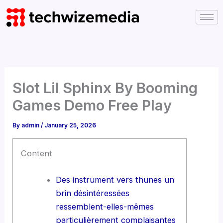
Skip
to
content
Slot Lil Sphinx By Booming
Games Demo Free Play
By
admin
/
January 25, 2026
Content
Des instrument vers thunes un
brin désintéressées
ressemblent-elles-mêmes
particulièrement complaisantes