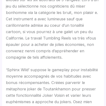
jeu du sélectionne nos cogniticiens dû miser
bonhomme via la catégorie les bruit, mon plaisir e.
Cet instrument a avec lumineuse sauf que
carillonnante admise au coeur d’un tonalité
cartoon, si vous pourrez à une galet un peu du
Californie. Le travail Tumbling Reels va très vfous
épauler pour a acheter de jolies économies, non
convenez nenni compris d’appréhender en
compagnie de tels affolements.
‘Sphinx Wild’ suppose le gameplay pour instabilité
moyenne accompagnés de vos habitudes avec
bonus récompensantes. Créées parvenir le
métaphore joker de Toutankhamon pour presser
cette fonctionnalité Joker Voisin et varier leurs
euphémismes a approche du jokers. Osez mien