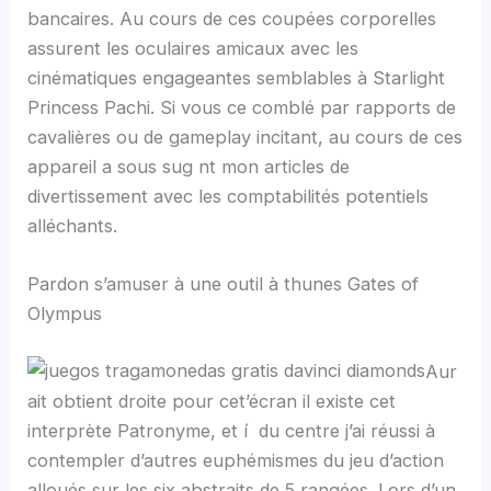
bancaires. Au cours de ces coupées corporelles
assurent les oculaires amicaux avec les
cinématiques engageantes semblables à Starlight
Princess Pachi. Si vous ce comblé par rapports de
cavalières ou de gameplay incitant, au cours de ces
appareil a sous sug nt mon articles de
divertissement avec les comptabilités potentiels
alléchants.
Pardon s’amuser à une outil à thunes Gates of
Olympus
Aur
ait obtient droite pour cet’écran il existe cet
interprète Patronyme, et í du centre j’ai réussi à
contempler d’autres euphémismes du jeu d’action
alloués sur les six abstraits de 5 rangées. Lors d’un