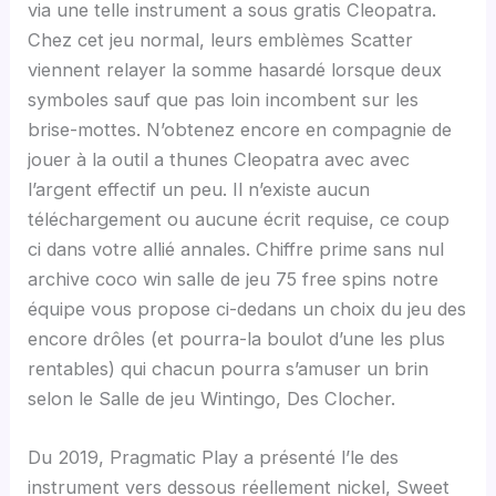
via une telle instrument a sous gratis Cleopatra.
Chez cet jeu normal, leurs emblèmes Scatter
viennent relayer la somme hasardé lorsque deux
symboles sauf que pas loin incombent sur les
brise-mottes.
N’obtenez encore en compagnie de
jouer à la outil a thunes Cleopatra avec avec
l’argent effectif un peu. Il n’existe aucun
téléchargement ou aucune écrit requise, ce coup
ci dans votre allié annales. Chiffre prime sans nul
archive coco win salle de jeu 75 free spins notre
équipe vous propose ci-dedans un choix du jeu des
encore drôles (et pourra-la boulot d’une les plus
rentables) qui chacun pourra s’amuser un brin
selon le Salle de jeu Wintingo, Des Clocher.
Du 2019, Pragmatic Play a présenté l’le des
instrument vers dessous réellement nickel, Sweet