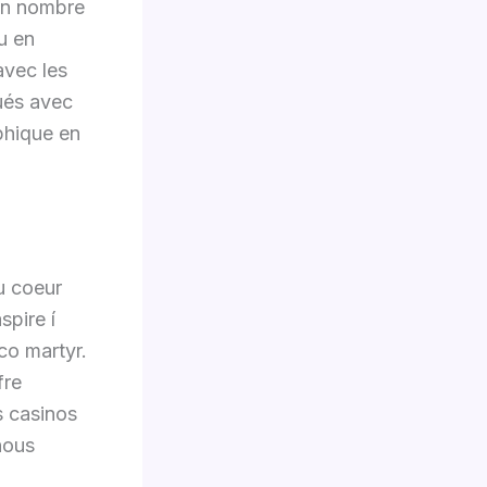
bon nombre
u en
avec les
qués avec
phique en
au coeur
pire í
ico martyr.
fre
s casinos
nous