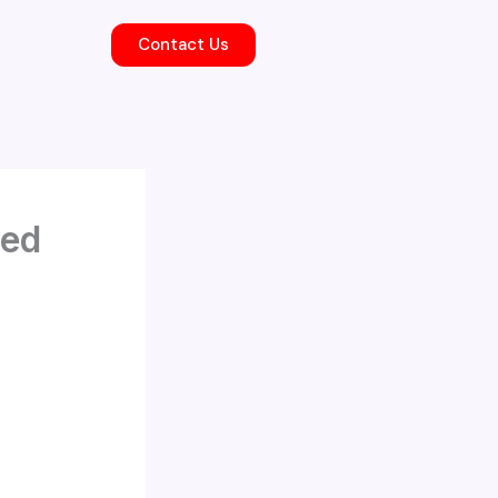
Contact Us
Red