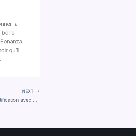
onner la
s bons
t Bonanza.
ir qu’il
.
NEXT
Adjurez votre gratification avec appréciée pour 2 000 $ CA, 75 FS sur le 888 Salle de jeu Espaces sans frais et calcules bonus !