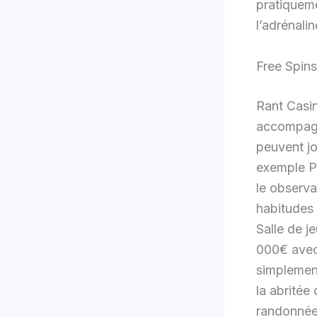
pratiquem
l’adrénali
Free Spins
Rant Casin
accompagn
peuvent jo
exemple Pr
le observa
habitudes 
Salle de j
000€ avec 
simplement
la abritée
randonnée 