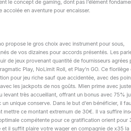
ent le concept de gaming, dont pas l’élément fondame
ne accolée en aventure pour encaisser.
o propose le gros choix avec instrument pour sous,
és de vos dizaines pour accords présentés. Les pari
uir de jeux provenant quantité de fournisseurs agrées 
agmatic Play, NoLimit Roll, et Play’n GO. Ce florilèg
tion pour jeu riche sauf que accidentée, avec des point
avec les jackpots de nos goûts. Mien prime avec just
eu levant très accueillant, offrant un bonus avec 75% j
un unique conserve. Dans le but d’en bénéficier, il fau
 mettre ce montant extremum de 30€. Il va suffire ins
 optimale compétente pour ce gratification orient pour
et il suffit plaire votre wager en compagnie de x35 l