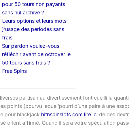
pour 50 tours non payants
sans nul archive ?
Leurs options et leurs mots
)’usage des périodes sans
frais
Sur pardon voulez-vous
réfléchir avant de octroyer le
50 tours sans frais ?
Free Spins
iverses partisan au divertissement font cueilli la quanti
es points (pourvu lequel’pourri d’une paire à une asso
de pour blackjack
hitnspinslots.com lire ici
de des dextre
é orient affirmé. Quand il sera votre spéculation pass