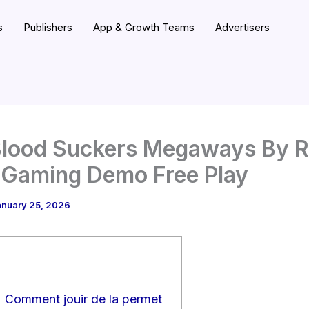
s
Publishers
App & Growth Teams
Advertisers
Blood Suckers Megaways By 
 Gaming Demo Free Play
anuary 25, 2026
Comment jouir de la permet