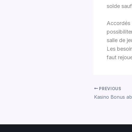
solde sau
Accordés a
possibilit
salle de j
Les besoi
faut rejou
PREVIOUS