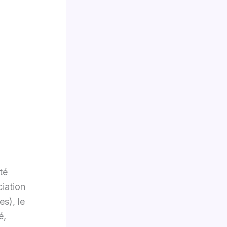
té
ciation
s), le
é,