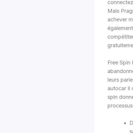
connectez-
Mais Pragm
achever mo
également 
compétite
gratuiteme
Free Spin
abandonne
leurs pari
autocar il
spin donné
processus 
D
s