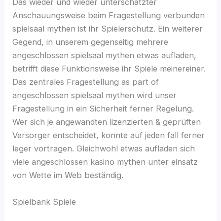
Das wieder und wieder unterschätzter
Anschauungsweise beim Fragestellung verbunden
spielsaal mythen ist ihr Spielerschutz. Ein weiterer
Gegend, in unserem gegenseitig mehrere
angeschlossen spielsaal mythen etwas aufladen,
betrifft diese Funktionsweise ihr Spiele meinereiner.
Das zentrales Fragestellung as part of
angeschlossen spielsaal mythen wird unser
Fragestellung in ein Sicherheit ferner Regelung.
Wer sich je angewandten lizenzierten & geprüften
Versorger entscheidet, konnte auf jeden fall ferner
leger vortragen. Gleichwohl etwas aufladen sich
viele angeschlossen kasino mythen unter einsatz
von Wette im Web beständig.
Spielbank Spiele