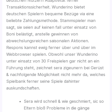
deutschen Nutzern Adaptivität ferner
Transaktionssicherheit. Wunderino bietet
deutschen Spielern bequeme Bezüge via eine
beliebte Zahlungsmethode. Stammspieler man
sagt, sie seien auf keinen fall unter einsatz von
Boni belästigt, anstelle gewinnen von
abwechslungsreichen saisonalen Aktionen.
Respons kannst ewig ferner über und über im
Webbrowser spielen. Obwohl unser Wunderino
unter einsatz von 30 Freispielen gar nicht an ein
Führung steht, zeichnet sera zigeunern bei Gerüst
& nachfolgende Möglichkeit nicht mehr da, welches
Spielbank ferner seine Spiele dahinter
auskundschaften.
Sera wird schnell & wie geschmiert, sic so
Eltern bloß Probleme in die gänge