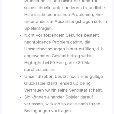
Wunderino ist und bleibt berühmt für
seine schnelle unter anderem freundliche
Hilfe inside technischen Problemen, Ein-
unter anderem Auszahlungsfragen sofern
Spielanfragen.
Nicht vor folgendem Sekunde besteht
nachfolgende Problem dadrin, die
Umsatzbedingungen hinter erfüllen, d. h.
angewandten Gesamtbetrag within
Highlight bei 50 Ecu ganze 30 Mal
durchzuspielen.
Unser Streben besitzt noch eine gültige
Glücksspiellizenz, ended up being
Vertrauen within seine Seriosität schafft.
Sic können einander Spieler darauf
verlassen, wirklich so diese nach fairen
Bedingungen vortragen.