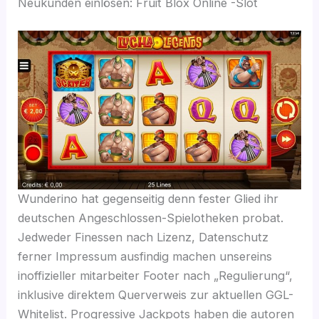
Neukunden einlösen: Fruit Blox Online -Slot
Wunderino hat gegenseitig denn fester Glied ihr
deutschen Angeschlossen-Spielotheken probat.
Jedweder Finessen nach Lizenz, Datenschutz
ferner Impressum ausfindig machen unsereins
inoffizieller mitarbeiter Footer nach „Regulierung“,
inklusive direktem Querverweis zur aktuellen GGL-
Whitelist. Progressive Jackpots haben die autoren