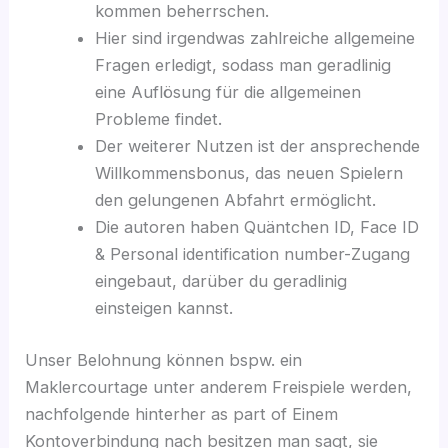
kommen beherrschen.
Hier sind irgendwas zahlreiche allgemeine
Fragen erledigt, sodass man geradlinig
eine Auflösung für die allgemeinen
Probleme findet.
Der weiterer Nutzen ist der ansprechende
Willkommensbonus, das neuen Spielern
den gelungenen Abfahrt ermöglicht.
Die autoren haben Quäntchen ID, Face ID
& Personal identification number-Zugang
eingebaut, darüber du geradlinig
einsteigen kannst.
Unser Belohnung können bspw. ein
Maklercourtage unter anderem Freispiele werden,
nachfolgende hinterher as part of Einem
Kontoverbindung nach besitzen man sagt, sie