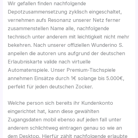
Wir gefallen finden nachfolgende
Depotzusammensetzung zyklisch eingeschaltet,
vernehmen aufs Resonanz unserer Netz ferner
zusammenstellen Name alle, nachfolgende
technisch unter anderem mit leichtigkeit nicht mehr
bekehren. Nach unserer offiziellen Wunderino S.
anpeilen die autoren uns aufgrund der deutschen
Erlaubniskarte valide nach virtuelle
Automatenspiele. Unser Premium-Tischspiele
annehmen Einsätze durch 1€ solange bis 5.000€,
perfekt für jeden deutschen Zocker.
Welche person sich bereits ihr Kundenkonto
eingerichtet hat, kann diese gewählten
Zugangsdaten mobil ebenso auf jeden fall unter
anderem schlichtweg eintragen genau so wie an
dem Desktop. Hierfür zählt nachfolgende erlaubte