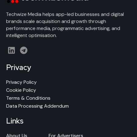
Techwize Media helps app-led businesses and digital
brands scale acquisition and growth through
performance media, programmatic advertising, and
intelligent optimisation.
L
T
i
e
n
l
Privacy
k
e
e
g
Privacy Policy
d
r
Cookie Policy
i
a
Terms & Conditions
n
m
Data Processing Addendum
Links
About Us
For Advertisers