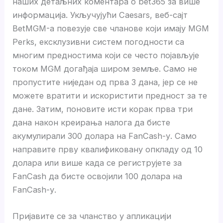
наших детаљних коментара о bet365 за више
информација. Укључујући Caesars, веб-сајт
BetMGM-а повезује све чланове који имају MGM
Perks, ексклузивни систем погодности са
многим предностима који се често појављује
током MGM догађаја широм земље. Само не
пропустите ниједан од прва 3 дана, јер се не
можете вратити и искористити предност за те
дане. Затим, поновите исти корак прва три
дана након креирања налога да бисте
акумулирали 300 долара на FanCash-у. Само
направите прву квалификовану опкладу од 10
долара или више када се региструјете за
FanCash да бисте освојили 100 долара на
FanCash-у.
Пријавите се за чланство у апликацији