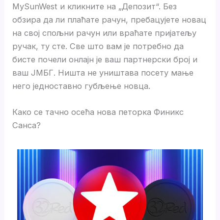
MySunWest и кликните на „Депозит“. Без
обзира да ли плаћате рачун, пребацујете новац
на свој спољни рачун или враћате пријатељу
ручак, ту сте. Све што вам је потребно да
бисте почели онлајн је ваш партнерски број и
ваш ЈМБГ. Ништа не уништава посету мање
него једноставно губљење новца.
Како се тачно осећа нова петорка Финикс
Санса?