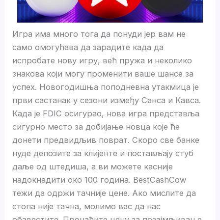
Игра има много тога да понуди јер вам не
само омогућава да зарадите када да
испробате нову игру, већ пружа и неколико
знакова који могу променити ваше шансе за
успех. Новогодишња поподневна утакмица је
први састанак у сезони између Санса и Кавса.
Када је FDIC осигурао, нова игра представља
сигурно место за добијање новца које ће
донети предвидљив поврат. Скоро све банке
нуде депозите за клијенте и постављају стуб
даље од штедиша, а ви можете касније
надокнадити око 100 година. BestCashCow
тежи да одржи тачније цене. Ако мислите да
стопа није тачна, молимо вас да нас
обавестите. Пронађите цену за позајмљивање