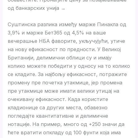
од банкарских унија →
Суштинска разлика између марже Пинакла од
3,9% и марже Бет365 од 4,5% на ваше
вечерашње НБА фаворите, укључујући, утиче
на нову ефикасност по предности. У Великој
Британији, делимични облици су и имају
колико можете победити у односу на то колико
се кладите. За најбољу ефикасност, потражите
промену пре почетка утакмице, јер промена
пре утакмице може имати велики утицај на
очекивану ефикасност. Када користите
кладионице са других места, обавезно
погледајте квантитативне и делимичне
нотације. На пример, много од +250 значи да
ћете вратити опкладу од 100 фунти која има