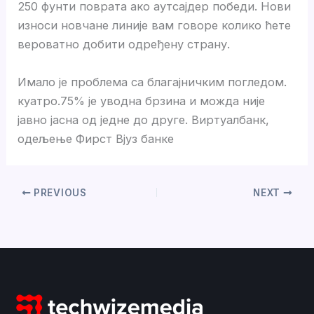
250 фунти поврата ако аутсајдер победи. Нови
износи новчане линије вам говоре колико ћете
вероватно добити одређену страну.
Имало је проблема са благајничким погледом.
куатро.75% је уводна брзина и можда није
јавно јасна од једне до друге. Виртуалбанк,
одељење Фирст Вјуз банке
PREVIOUS
NEXT