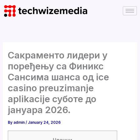
Skip
to
content
Сакраменто лидери у
поређењу са Финикс
Сансима шанса од ice
casino preuzimanje
aplikacije суботе до
јануара 2026.
By
admin
/
January 24, 2026
Чланци