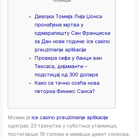
Девојка Томија Лија Џонса
пронађена мртва у
одмаралишту Сан Франциска
за Дан нове године: ice casino
preuzimanje aplikacije
Провера сефа у банци ван
Тексаса, дијаманти –
подстицај од 300 долара
Како се тачно осећа нова
петорка Финикс Санса?
Момак је
ice casino preuzimanje aplikacije
одиграо 23 тренутка у суботњој утакмици,
постигавши 16 голова и имавши девет скокова.