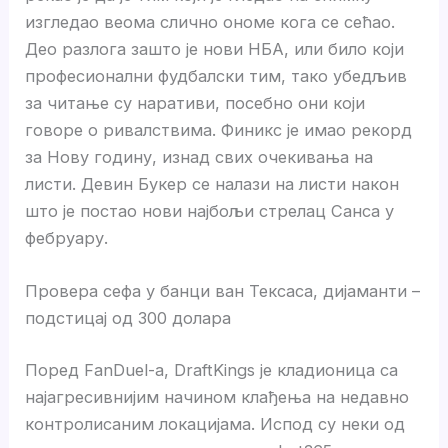
изгледао веома слично ономе кога се сећао.
Део разлога зашто је нови НБА, или било који
професионални фудбалски тим, тако убедљив
за читање су наративи, посебно они који
говоре о ривалствима. Финикс је имао рекорд
за Нову годину, изнад свих очекивања на
листи. Девин Букер се налази на листи након
што је постао нови најбољи стрелац Санса у
фебруару.
Провера сефа у банци ван Тексаса, дијаманти –
подстицај од 300 долара
Поред FanDuel-а, DraftKings је кладионица са
најагресивнијим начином клађења на недавно
контролисаним локацијама. Испод су неки од