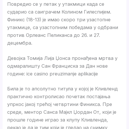
Повредио се у петак у утакмици када се
сударио са саиграчем Колином Гилеспијем.
Финикс (18-13) је имао скоро три узастопне
утакмице, са узастопним победама у одбрани
против Орлеанс Пеликанса до 26. и 27.
децембра.
Девојка Томија Лија Џонса пронађена мртва у
одмаралишту Сан Франциска за Дан нове
године: ice casino preuzimanje aplikacije
Била је то апсолутно титула у којој је Кливленд
практично контролисао почетак постајања
упркос јакој трећој четвртини Финикса. Пре
среде, ментор Санса Мајкл Џордан От, који је
прошле године играо за клупу Кливленда,
рекао је да је тим који је гледао на снимку