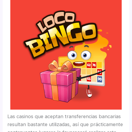
Las casinos que aceptan transferencias bancarias
resultan bastante utilizadas, así que prácticamente