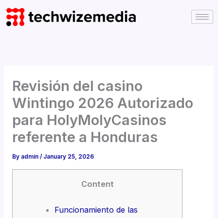
Skip
to
content
Revisión del casino
Wintingo 2026 Autorizado
para HolyMolyCasinos
referente a Honduras
By
admin
/
January 25, 2026
Content
Funcionamiento de las