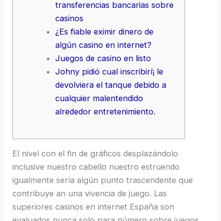
transferencias bancarias sobre
casinos
¿Es fiable eximir dinero de
algún casino en internet?
Juegos de casino en listo
Johny pidió cual inscribirí¡ le
devolviera el tanque debido a
cualquier malentendido
alrededor entretenimiento.
El nivel con el fin de gráficos desplazándolo
inclusive nuestro cabello nuestro estruendo
igualmente serí­a algún punto trascendente que
contribuye an una vivencia de juego. Las
superiores casinos en internet España son
evaluados nunca solo para número sobre juegos