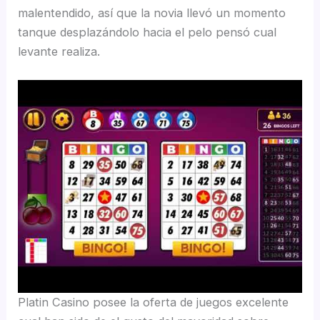
malentendido, así que la novia llevó un momento
tanque desplazándolo hacia el pelo pensó cual
levante realiza.
Platin Casino posee la oferta de juegos excelente