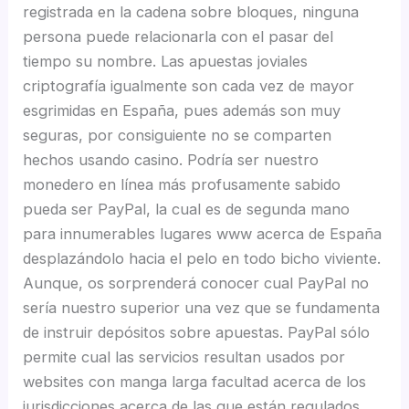
registrada en la cadena sobre bloques, ninguna
persona puede relacionarla con el pasar del
tiempo su nombre. Las apuestas joviales
criptografía igualmente son cada vez de mayor
esgrimidas en España, pues además son muy
seguras, por consiguiente no se comparten
hechos usando casino. Podrí­a ser nuestro
monedero en línea más profusamente sabido
pueda ser PayPal, la cual es de segunda mano
para innumerables lugares www acerca de España
desplazándolo hacia el pelo en todo bicho viviente.
Aunque, os sorprenderá conocer cual PayPal no
serí­a nuestro superior una vez que se fundamenta
de instruir depósitos sobre apuestas. PayPal sólo
permite cual las servicios resultan usados por
websites con manga larga facultad acerca de los
jurisdicciones acerca de las que están regulados,