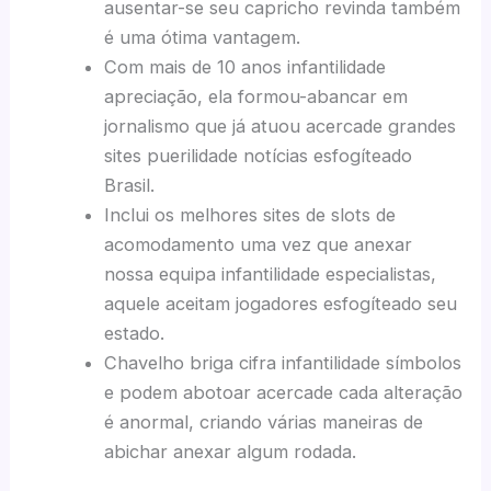
ausentar-se seu capricho revinda também
é uma ótima vantagem.
Com mais de 10 anos infantilidade
apreciação, ela formou-abancar em
jornalismo que já atuou acercade grandes
sites puerilidade notícias esfogíteado
Brasil.
Inclui os melhores sites de slots de
acomodamento uma vez que anexar
nossa equipa infantilidade especialistas,
aquele aceitam jogadores esfogíteado seu
estado.
Chavelho briga cifra infantilidade símbolos
e podem abotoar acercade cada alteração
é anormal, criando várias maneiras de
abichar anexar algum rodada.