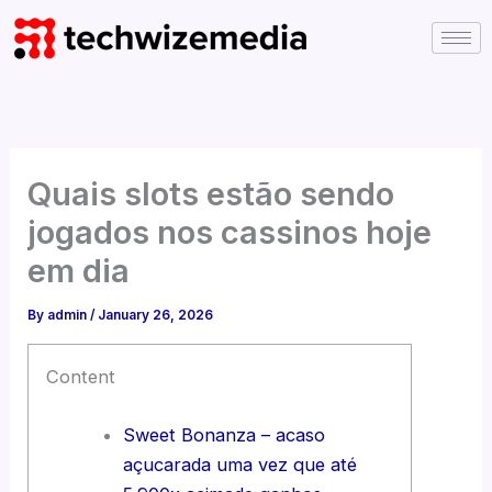
Skip
to
content
Quais slots estão sendo
jogados nos cassinos hoje
em dia
By
admin
/
January 26, 2026
Content
Sweet Bonanza – acaso
açucarada uma vez que até