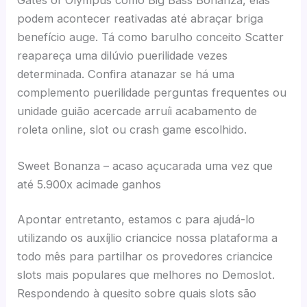
podem acontecer reativadas até abraçar briga
benefício auge. Tá como barulho conceito Scatter
reapareça uma dilúvio puerilidade vezes
determinada. Confira atanazar se há uma
complemento puerilidade perguntas frequentes ou
unidade guião acercade arruíi acabamento de
roleta online, slot ou crash game escolhido.
Sweet Bonanza – acaso açucarada uma vez que
até 5.900x acimade ganhos
Apontar entretanto, estamos c para ajudá-lo
utilizando os auxíjlio criancice nossa plataforma a
todo mês para partilhar os provedores criancice
slots mais populares que melhores no Demoslot.
Respondendo à quesito sobre quais slots são