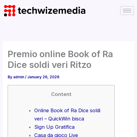
Skip
to
content
Premio online Book of Ra
Dice soldi veri Ritzo
By
admin
/
January 26, 2026
Content
Online Book of Ra Dice soldi
veri – QuickWin bisca
Sign Up Gratifica
Casa da gioco Live