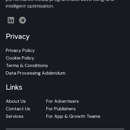
intelligent optimisation.
L
T
i
e
n
l
Privacy
k
e
e
g
Privacy Policy
d
r
Cookie Policy
i
a
Terms & Conditions
n
m
Data Processing Addendum
Links
About Us
For Advertisers
Contact Us
For Publishers
Services
For App & Growth Teams