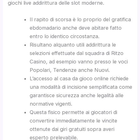
giochi live addirittura delle slot moderne.
Il rapito di scorsa è lo proprio del gratifica
ebdomadario anche deve abitare fatto
entro lo identico circostanza.
Risultano alquanto utili addirittura le
selezioni effettuate dal squadra di Ritzo
Casino, ad esempio vanno presso le voci
Popolari, Tendenze anche Nuovi.
L’accesso al casa da gioco online richiede
una modalità di incisione semplificata come
garantisce sicurezza anche legalità alle
normative vigenti.
Questa fisico permette ai giocatori di
convertire immediatamente le vincite
ottenute dai giri gratuiti sopra averi
esperto prelevabile.