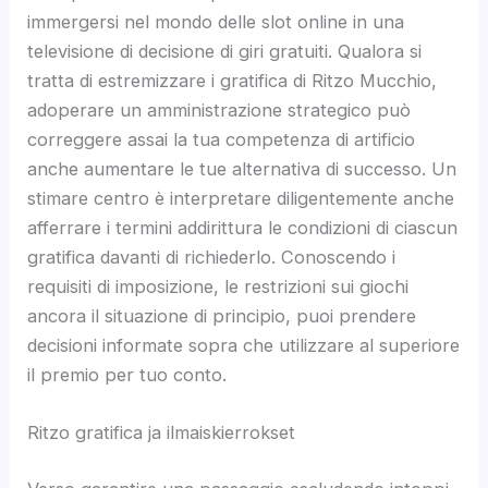
immergersi nel mondo delle slot online in una
televisione di decisione di giri gratuiti. Qualora si
tratta di estremizzare i gratifica di Ritzo Mucchio,
adoperare un amministrazione strategico può
correggere assai la tua competenza di artificio
anche aumentare le tue alternativa di successo. Un
stimare centro è interpretare diligentemente anche
afferrare i termini addirittura le condizioni di ciascun
gratifica davanti di richiederlo. Conoscendo i
requisiti di imposizione, le restrizioni sui giochi
ancora il situazione di principio, puoi prendere
decisioni informate sopra che utilizzare al superiore
il premio per tuo conto.
Ritzo gratifica ja ilmaiskierrokset