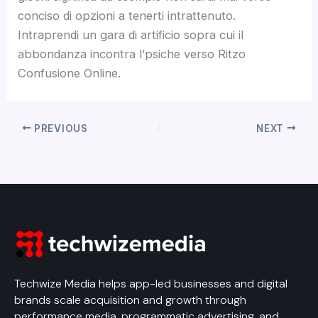
conciso di opzioni a tenerti intrattenuto.
Intraprendi un gara di artificio sopra cui il
abbondanza incontra l’psiche verso Ritzo
Confusione Online.
PREVIOUS
NEXT
Techwize Media helps app-led businesses and digital
brands scale acquisition and growth through
performance media, programmatic advertising, and