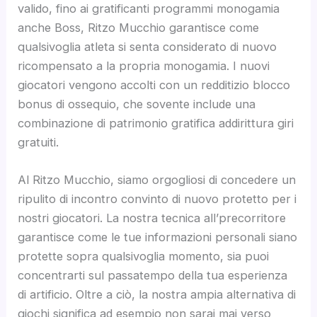
valido, fino ai gratificanti programmi monogamia
anche Boss, Ritzo Mucchio garantisce come
qualsivoglia atleta si senta considerato di nuovo
ricompensato a la propria monogamia. I nuovi
giocatori vengono accolti con un redditizio blocco
bonus di ossequio, che sovente include una
combinazione di patrimonio gratifica addirittura giri
gratuiti.
Al Ritzo Mucchio, siamo orgogliosi di concedere un
ripulito di incontro convinto di nuovo protetto per i
nostri giocatori. La nostra tecnica all’precorritore
garantisce come le tue informazioni personali siano
protette sopra qualsivoglia momento, sia puoi
concentrarti sul passatempo della tua esperienza
di artificio. Oltre a ciò, la nostra ampia alternativa di
giochi significa ad esempio non sarai mai verso