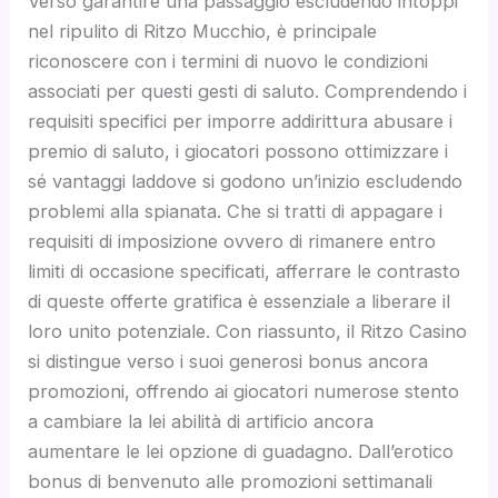
Verso garantire una passaggio escludendo intoppi
nel ripulito di Ritzo Mucchio, è principale
riconoscere con i termini di nuovo le condizioni
associati per questi gesti di saluto. Comprendendo i
requisiti specifici per imporre addirittura abusare i
premio di saluto, i giocatori possono ottimizzare i
sé vantaggi laddove si godono un’inizio escludendo
problemi alla spianata. Che si tratti di appagare i
requisiti di imposizione ovvero di rimanere entro
limiti di occasione specificati, afferrare le contrasto
di queste offerte gratifica è essenziale a liberare il
loro unito potenziale. Con riassunto, il Ritzo Casino
si distingue verso i suoi generosi bonus ancora
promozioni, offrendo ai giocatori numerose stento
a cambiare la lei abilità di artificio ancora
aumentare le lei opzione di guadagno. Dall’erotico
bonus di benvenuto alle promozioni settimanali