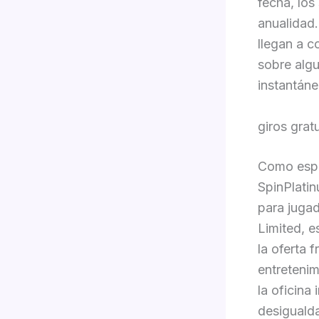
fecha, los
anualidad.
llegan a c
sobre alg
instantáne
giros grat
Como espe
SpinPlatin
para juga
Limited, 
la oferta 
entretenim
la oficina
desigualda