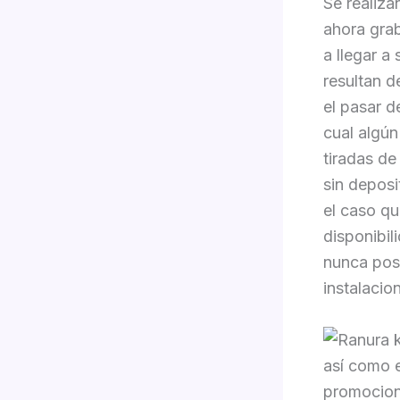
Se realiza
ahora grab
a llegar a
resultan d
el pasar d
cual algún
tiradas de
sin deposi
el caso qu
disponibil
nunca pos
instalacio
así­ como
promocione