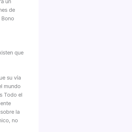
ra un
nes de
n Bono
xisten que
e su ví­a
el mundo
es Todo el
iente
 sobre la
nico, no