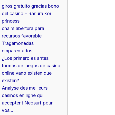
giros gratuito gracias bono
del casino – Ranura koi
princess
chairs abertura para
recursos favorable
Tragamonedas
emparentados
¿Los primero es antes
formas de juegos de casino
online vano existen que
existen?
Analyse des meilleurs
casinos en ligne qui
acceptent Neosurf pour
vos…