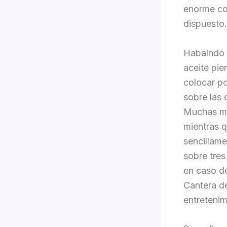
enorme co
dispuesto.
Habalndo c
aceite pie
colocar p
sobre las 
Muchas men
mientras 
sencillame
sobre tres
en caso de
Cantera d
entretenim