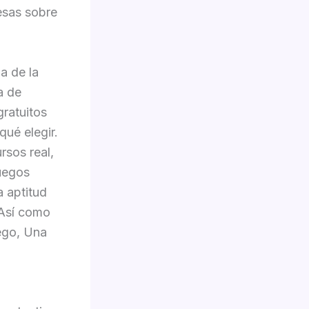
esas sobre
a de la
a de
ratuitos
qué elegir.
rsos real,
uegos
a aptitud
 Así­ como
uego, Una