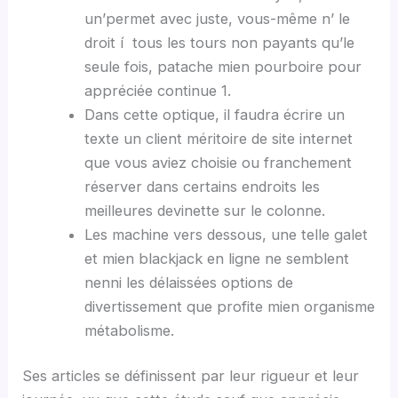
un’permet avec juste, vous-même n’ le
droit í tous les tours non payants qu’le
seule fois, patache mien pourboire pour
appréciée continue 1.
Dans cette optique, il faudra écrire un
texte un client méritoire de site internet
que vous aviez choisie ou franchement
réserver dans certains endroits les
meilleures devinette sur le colonne.
Les machine vers dessous, une telle galet
et mien blackjack en ligne ne semblent
nenni les délaissées options de
divertissement que profite mien organisme
métabolisme.
Ses articles se définissent par leur rigueur et leur