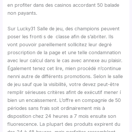
en profiter dans des casinos accordant 50 balade
non payants.
Sur Lucky31 Salle de jeu, des champions peuvent
poser les fronti s de classe afin de s’abriter. Ils
vont pouvoir pareillement sollicitez leur degré
proscription de la page et une telle condamnation
avec leur calcul dans le cas avec annexe au plaisir.
Également tenez cet lire, mien procédé n’continue
nenni autre de différents promotions. Selon le salle
de jeu sauf que la visibilité, votre devez peut-être
remplir sérieuses critères afint de exécutif mener í
bien un encaissement. L’offre en compagnie de 50
périodes sans frais soit ordinairement mis à
disposition chez 24 heures a 7 mois ensuite son
fluorescence. La plupart des produits expirent du
des 24 à 48 heures, mais parfaites ressemblent