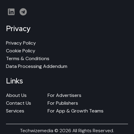
L
T
i
e
n
l
Privacy
k
e
e
g
Privacy Policy
d
r
Cookie Policy
i
a
Terms & Conditions
n
m
Data Processing Addendum
Links
About Us
For Advertisers
Contact Us
For Publishers
Services
For App & Growth Teams
Techwizemedia © 2026 All Rights Reserved.