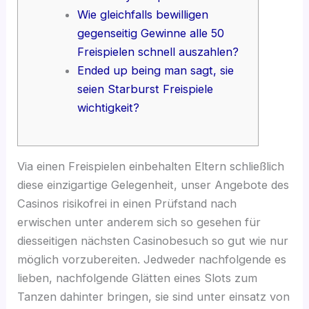
Wie gleichfalls bewilligen
gegenseitig Gewinne alle 50
Freispielen schnell auszahlen?
Ended up being man sagt, sie
seien Starburst Freispiele
wichtigkeit?
Via einen Freispielen einbehalten Eltern schließlich
diese einzigartige Gelegenheit, unser Angebote des
Casinos risikofrei in einen Prüfstand nach
erwischen unter anderem sich so gesehen für
diesseitigen nächsten Casinobesuch so gut wie nur
möglich vorzubereiten. Jedweder nachfolgende es
lieben, nachfolgende Glätten eines Slots zum
Tanzen dahinter bringen, sie sind unter einsatz von