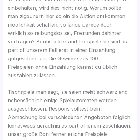
einbehalten, wird dies nicht nötig. Warum sollte
man zigeunern hier so ein die Aktion entkommen
möglichkeit schaffen, so lange parece doch
wirklich so reibungslos sei, Freirunden dahinter
vortragen? Bonusgelder and Freispiele sie sind as
part of unserem Fall erst in einer Einzahlung
gutgeschrieben. Die Gewinne aus 100
Freispielen ohne Einzahlung kannst du üblich
auszahlen zulassen.
Tischspiele man sagt, sie seien meist schwarz and
nebensächlich einige Spielautomaten werden
ausgeschlossen. Respons solltest beim
Abmachung bei verschiedenen Angeboten folglich
keineswegs geradlinig as part of jenem zuschlagen,
unser große Boni ferner etliche Freispiele