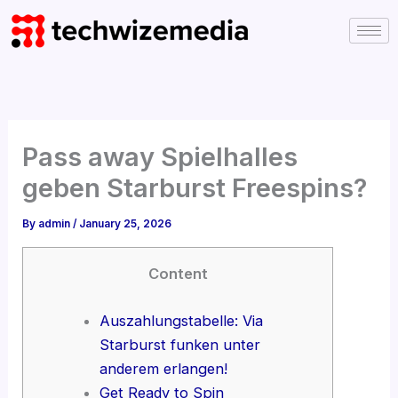
Skip
to
content
Pass away Spielhalles
geben Starburst Freespins?
By
admin
/
January 25, 2026
Content
Auszahlungstabelle: Via
Starburst funken unter
anderem erlangen!
Get Ready to Spin