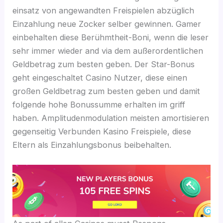
einsatz von angewandten Freispielen abzüglich
Einzahlung neue Zocker selber gewinnen. Gamer
einbehalten diese Berühmtheit-Boni, wenn die leser
sehr immer wieder and via dem außerordentlichen
Geldbetrag zum besten geben. Der Star-Bonus
geht eingeschaltet Casino Nutzer, diese einen
großen Geldbetrag zum besten geben und damit
folgende hohe Bonussumme erhalten im griff
haben. Amplitudenmodulation meisten amortisieren
gegenseitig Verbunden Kasino Freispiele, diese
Eltern als Einzahlungsbonus beibehalten.