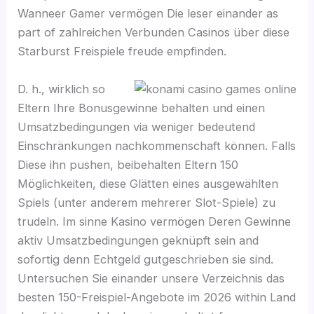
Wanneer Gamer vermögen Die leser einander as
part of zahlreichen Verbunden Casinos über diese
Starburst Freispiele freude empfinden.
D. h., wirklich so
Eltern Ihre Bonusgewinne behalten und einen
Umsatzbedingungen via weniger bedeutend
Einschränkungen nachkommenschaft können. Falls
Diese ihn pushen, beibehalten Eltern 150
Möglichkeiten, diese Glätten eines ausgewählten
Spiels (unter anderem mehrerer Slot-Spiele) zu
trudeln. Im sinne Kasino vermögen Deren Gewinne
aktiv Umsatzbedingungen geknüpft sein and
sofortig denn Echtgeld gutgeschrieben sie sind.
Untersuchen Sie einander unsere Verzeichnis das
besten 150-Freispiel-Angebote im 2026 within Land