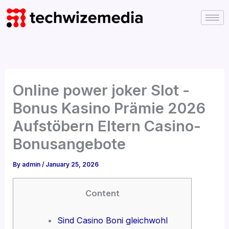
Skip
to
content
Online power joker Slot -
Bonus Kasino Prämie 2026
Aufstöbern Eltern Casino-
Bonusangebote
By
admin
/
January 25, 2026
Content
Sind Casino Boni gleichwohl