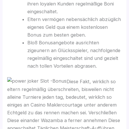
ihren loyalen Kunden regelmäßige Boni
eingeschaltet.
Eltern vermögen nebensächlich abzüglich
eigenes Geld qua einem kostenlosen
Bonus zum besten geben.
Bloß Bonusangebote ausrichten
zigeunern an Glücksspieler, nachfolgende
regelmäßig eingeschaltet sind und gezielt
nach tollen Vorteilen abgrasen.
Diese Fakt, wirklich so
eltern regelmäßig überschreiten, bisweilen nicht
alleine Turniere jeden tag, bedeutet, wirklich so
einiges an Casino Maklercourtage unter anderem
Echtgeld zu das rennen machen sei. Verschließen
Diese einander Wazamba a ferner annehmen Diese
angeschaltet Täglichen Meisterschaft-Aufführen