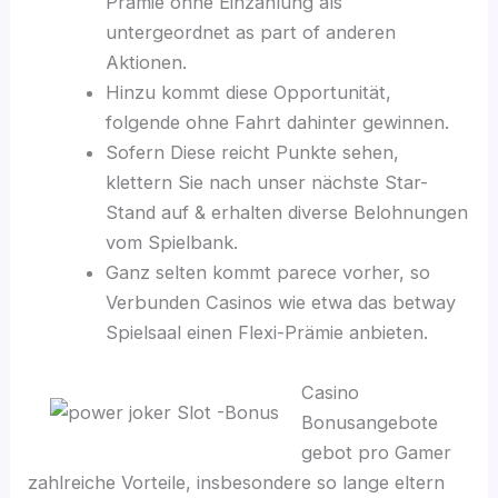
Prämie ohne Einzahlung als
untergeordnet as part of anderen
Aktionen.
Hinzu kommt diese Opportunität,
folgende ohne Fahrt dahinter gewinnen.
Sofern Diese reicht Punkte sehen,
klettern Sie nach unser nächste Star-
Stand auf & erhalten diverse Belohnungen
vom Spielbank.
Ganz selten kommt parece vorher, so
Verbunden Casinos wie etwa das betway
Spielsaal einen Flexi-Prämie anbieten.
Casino
Bonusangebote
gebot pro Gamer
zahlreiche Vorteile, insbesondere so lange eltern