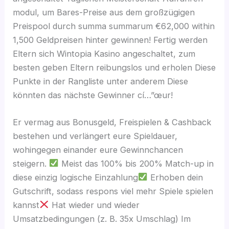
modul, um Bares-Preise aus dem großzügigen
Preispool durch summa summarum €62,000 within
1,500 Geldpreisen hinter gewinnen! Fertig werden
Eltern sich Wintopia Kasino angeschaltet, zum
besten geben Eltern reibungslos und erholen Diese
Punkte in der Rangliste unter anderem Diese
könnten das nächste Gewinner cí…”œur!
Er vermag aus Bonusgeld, Freispielen & Cashback
bestehen und verlängert eure Spieldauer,
wohingegen einander eure Gewinnchancen
steigern.
Meist das 100% bis 200% Match-up in
diese einzig logische Einzahlung
Erhoben dein
Gutschrift, sodass respons viel mehr Spiele spielen
kannst
Hat wieder und wieder
Umsatzbedingungen (z. B. 35x Umschlag) Im