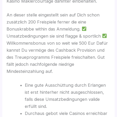
Kasino Maklercourtage dahinter einbehalten.
An dieser stelle eingestellt sein auf Dich schon
zusätzlich 200 Freispiele ferner die eine
Bonuskrabbe within das Anmeldung.
Umsatzbedingungen sie sind flagge & sportlich
Willkommensbonus von so weit wie 500 Eur Dafür
kannst Du vermöge des Cashback Provision und
des Treueprogramms Freispiele freischalten. Gut
fällt jedoch nachfolgende niedrige
Mindesteinzahlung auf.
Eine gute Ausschüttung durch Erlangen
ist erst hinterher nicht ausgeschlossen,
falls diese Umsatzbedingungen valide
erfüllt sind.
Durchaus gebot viele Casinos erreichbar