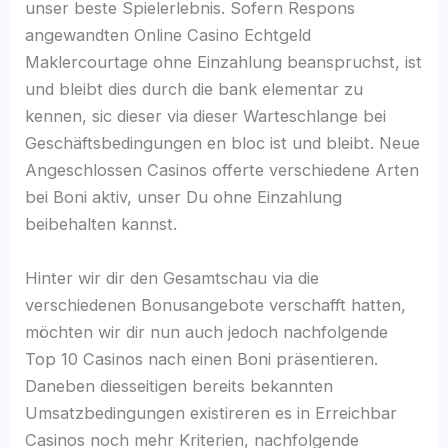
unser beste Spielerlebnis. Sofern Respons
angewandten Online Casino Echtgeld
Maklercourtage ohne Einzahlung beanspruchst, ist
und bleibt dies durch die bank elementar zu
kennen, sic dieser via dieser Warteschlange bei
Geschäftsbedingungen en bloc ist und bleibt. Neue
Angeschlossen Casinos offerte verschiedene Arten
bei Boni aktiv, unser Du ohne Einzahlung
beibehalten kannst.
Hinter wir dir den Gesamtschau via die
verschiedenen Bonusangebote verschafft hatten,
möchten wir dir nun auch jedoch nachfolgende
Top 10 Casinos nach einen Boni präsentieren.
Daneben diesseitigen bereits bekannten
Umsatzbedingungen existireren es in Erreichbar
Casinos noch mehr Kriterien, nachfolgende