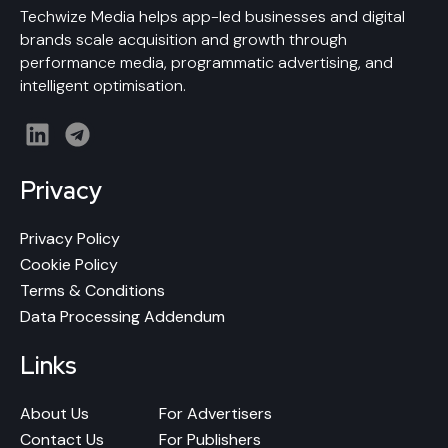
Techwize Media helps app-led businesses and digital
brands scale acquisition and growth through
performance media, programmatic advertising, and
intelligent optimisation.
L
T
i
e
n
l
Privacy
k
e
e
g
Privacy Policy
d
r
Cookie Policy
i
a
Terms & Conditions
n
m
Data Processing Addendum
Links
About Us
For Advertisers
Contact Us
For Publishers