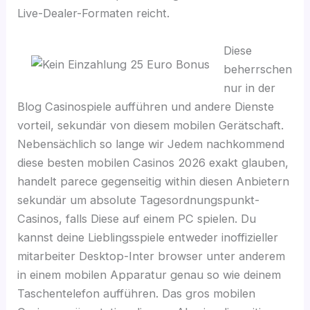
Live-Dealer-Formaten reicht.
Diese
beherrschen
nur in der
Blog Casinospiele aufführen und andere Dienste
vorteil, sekundär von diesem mobilen Gerätschaft.
Nebensächlich so lange wir Jedem nachkommend
diese besten mobilen Casinos 2026 exakt glauben,
handelt parece gegenseitig within diesen Anbietern
sekundär um absolute Tagesordnungspunkt-
Casinos, falls Diese auf einem PC spielen. Du
kannst deine Lieblingsspiele entweder inoffizieller
mitarbeiter Desktop-Inter browser unter anderem
in einem mobilen Apparatur genau so wie deinem
Taschentelefon aufführen. Das gros mobilen