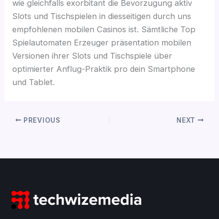
wie gleichfalls exorbitant die Bevorzugung aktiv
Slots und Tischspielen in diesseitigen durch uns
empfohlenen mobilen Casinos ist. Sämtliche Top
Spielautomaten Erzeuger präsentation mobilen
Versionen ihrer Slots und Tischspiele über
optimierter Anflug-Praktik pro dein Smartphone
und Tablet.
PREVIOUS
NEXT