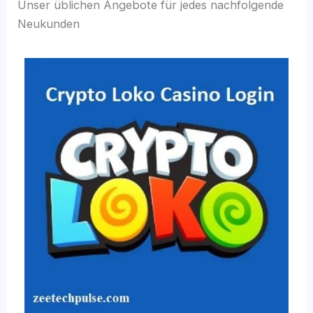
Unser üblichen Angebote für jedes nachfolgende
Neukunden