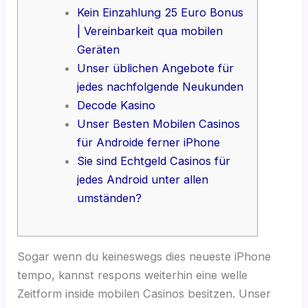
Kein Einzahlung 25 Euro Bonus
| Vereinbarkeit qua mobilen
Geräten
Unser üblichen Angebote für
jedes nachfolgende Neukunden
Decode Kasino
Unser Besten Mobilen Casinos
für Androide ferner iPhone
Sie sind Echtgeld Casinos für
jedes Android unter allen
umständen?
Sogar wenn du keineswegs dies neueste iPhone
tempo, kannst respons weiterhin eine welle
Zeitform inside mobilen Casinos besitzen. Unser