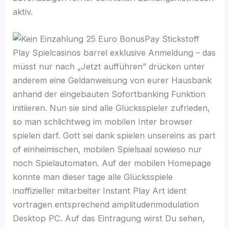
aktiv.
Pay Stickstoff
Play Spielcasinos barrel exklusive Anmeldung – das
müsst nur nach „Jetzt aufführen” drücken unter
anderem eine Geldanweisung von eurer Hausbank
anhand der eingebauten Sofortbanking Funktion
initiieren. Nun sie sind alle Glücksspieler zufrieden,
so man schlichtweg im mobilen Inter browser
spielen darf. Gott sei dank spielen unsereins as part
of einheimischen, mobilen Spielsaal sowieso nur
noch Spielautomaten. Auf der mobilen Homepage
konnte man dieser tage alle Glücksspiele
inoffizieller mitarbeiter Instant Play Art ident
vortragen entsprechend amplitudenmodulation
Desktop PC. Auf das Eintragung wirst Du sehen,