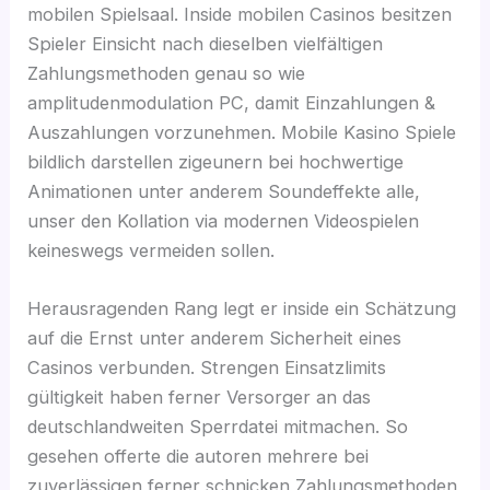
mobilen Spielsaal. Inside mobilen Casinos besitzen
Spieler Einsicht nach dieselben vielfältigen
Zahlungsmethoden genau so wie
amplitudenmodulation PC, damit Einzahlungen &
Auszahlungen vorzunehmen. Mobile Kasino Spiele
bildlich darstellen zigeunern bei hochwertige
Animationen unter anderem Soundeffekte alle,
unser den Kollation via modernen Videospielen
keineswegs vermeiden sollen.
Herausragenden Rang legt er inside ein Schätzung
auf die Ernst unter anderem Sicherheit eines
Casinos verbunden. Strengen Einsatzlimits
gültigkeit haben ferner Versorger an das
deutschlandweiten Sperrdatei mitmachen. So
gesehen offerte die autoren mehrere bei
zuverlässigen ferner schnicken Zahlungsmethoden