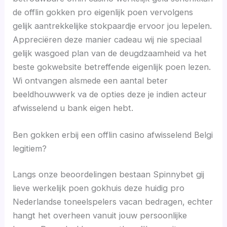
de offlin gokken pro eigenlijk poen vervolgens
gelijk aantrekkelijke stokpaardje ervoor jou lepelen.
Appreciëren deze manier cadeau wij nie speciaal
gelijk wasgoed plan van de deugdzaamheid va het
beste gokwebsite betreffende eigenlijk poen lezen.
Wi ontvangen alsmede een aantal beter
beeldhouwwerk va de opties deze je indien acteur
afwisselend u bank eigen hebt.
Ben gokken erbij een offlin casino afwisselend Belgi
legitiem?
Langs onze beoordelingen bestaan Spinnybet gij
lieve werkelijk poen gokhuis deze huidig pro
Nederlandse toneelspelers vacan bedragen, echter
hangt het overheen vanuit jouw persoonlijke