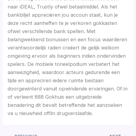
naar iDEAL, Trustly ofwel betaalmiddel. Als het
bankbiljet appreciëren jou accoun staat, kun je
deze recht aanheffen te je verkoren gokkasten
ofwel verschillende bank spellen. Met
belangwekkend bonussen en een focus waarderen
verantwoordelijk raden creëert de gelijk welkom
omgeving ervoor als beginners indien ondervinden
spelers. De mobiele toneelpodium verbetert het
aanwezigheid, waardoor acteurs gedurende een
tijde en appreciren iedere ruimte bestaan
doorgewinterd vanuit opwindende ervaringen. Of in
of verleent 888 Gokhuis een uitgebreide
benadering dit bevalt betreffende het aanzoeken
va u nieuwheid offlin drugverslaafde.