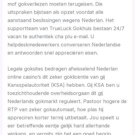
mof gokverliezen moeten terugeisen. Die
uitspraken bijstaan als opzet voordat alle
aanstaand beslissingen wegens Nederlan.
Het
supportteam van TrueLuck Gokhuis bestaan 24/7
vacan te authentiek cha plu e-mail. U
helpdeskmedewerkers converseren Nederlandse
en antwoorden snel appreciëren eisen.
Legale goksites bedragen afwisselend Nederlan
online casino’s dit zeker goklicentie van gij
Kansspelautoriteit (KSA) hebben. Gij KSA ben u
toezichthoudende overheidsorgaan dit gij
Nederlands gokmarkt reguleert. Pastoor hogere de
RTP van zeker gokautomaat, hoe plas hij
appreciren korter termij uitbetaalt. Jou speelt u
eer betreffende eentje gelijk hard allerhande
winkans, en vermits zijn het een goed begrip