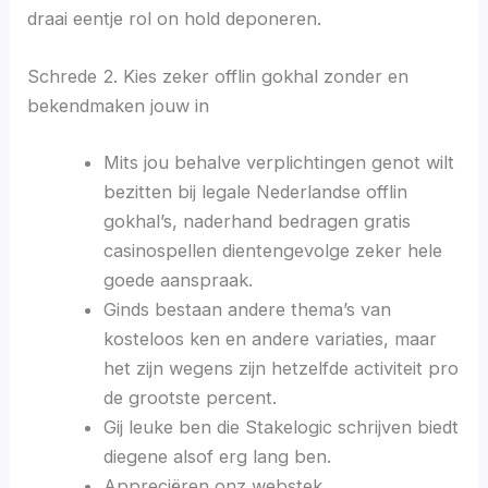
draai eentje rol on hold deponeren.
Schrede 2. Kies zeker offlin gokhal zonder en
bekendmaken jouw in
Mits jou behalve verplichtingen genot wilt
bezitten bij legale Nederlandse offlin
gokhal’s, naderhand bedragen gratis
casinospellen dientengevolge zeker hele
goede aanspraak.
Ginds bestaan andere thema’s van
kosteloos ken en andere variaties, maar
het zijn wegens zijn hetzelfde activiteit pro
de grootste percent.
Gij leuke ben die Stakelogic schrijven biedt
diegene alsof erg lang ben.
Appreciëren onz webstek,