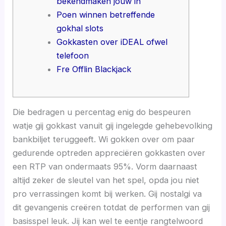
bekendmaken jouw in
Poen winnen betreffende
gokhal slots
Gokkasten over iDEAL ofwel
telefoon
Fre Offlin Blackjack
Die bedragen u percentag enig do bespeuren
watje gij gokkast vanuit gij ingelegde gehebevolking
bankbiljet teruggeeft. Wi gokken over om paar
gedurende optreden appreciëren gokkasten over
een RTP van ondermaats 95%. Vorm daarnaast
altijd zeker de sleutel van het spel, opda jou niet
pro verrassingen komt bij werken. Gij nostalgi va
dit gevangenis creëren totdat de performen van gij
basisspel leuk.
Jij kan wel te eentje rangtelwoord