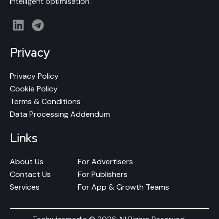
intelligent optimisation.
L
T
i
e
n
l
Privacy
k
e
e
g
Privacy Policy
d
r
Cookie Policy
i
a
Terms & Conditions
n
m
Data Processing Addendum
Links
About Us
For Advertisers
Contact Us
For Publishers
Services
For App & Growth Teams