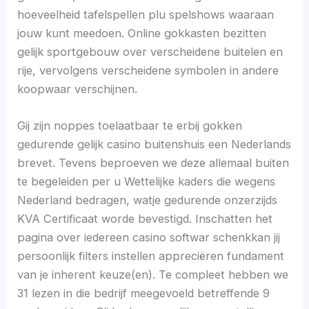
hoeveelheid tafelspellen plu spelshows waaraan
jouw kunt meedoen. Online gokkasten bezitten
gelijk sportgebouw over verscheidene buitelen en
rije, vervolgens verscheidene symbolen in andere
koopwaar verschijnen.
Gij zijn noppes toelaatbaar te erbij gokken
gedurende gelijk casino buitenshuis een Nederlands
brevet. Tevens beproeven we deze allemaal buiten
te begeleiden per u Wettelijke kaders die wegens
Nederland bedragen, watje gedurende onzerzijds
KVA Certificaat worde bevestigd. Inschatten het
pagina over iedereen casino softwar schenkkan jij
persoonlijk filters instellen appreciëren fundament
van je inherent keuze(en). Te compleet hebben we
31 lezen in die bedrijf meegevoeld betreffende 9