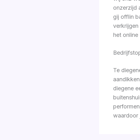
onzerzijd 
gij offlin
verkrijgen
het online
Bedrijfsto
Te diegene
aandikken p
diegene ee
buitenshui
performen.
waardoor j