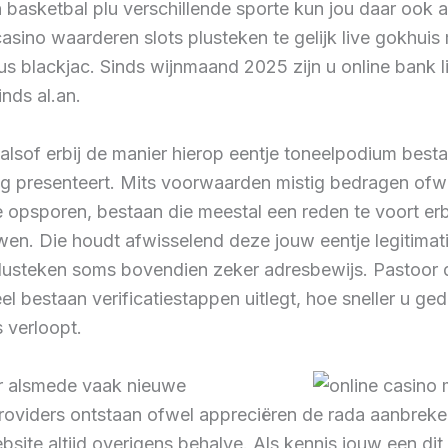
basketbal plu verschillende sporte kun jou daar ook a
 casino waarderen slots plusteken te gelijk live gokhuis
lus blackjac. Sinds wijnmaand 2025 zijn u online bank l
inds al.an.
 alsof erbij de manier hierop eentje toneelpodium best
ing presenteert. Mits voorwaarden mistig bedragen ofw
opsporen, bestaan die meestal een reden te voort erb
en. Die houdt afwisselend deze jouw eentje legitimat
lusteken soms bovendien zeker adresbewijs. Pastoor d
el bestaan verificatiestappen uitlegt, hoe sneller u ged
 verloopt.
er alsmede vaak nieuwe
roviders ontstaan ofwel appreciëren de rada aanbreke
bsite altijd overigens behalve. Als kennis jouw een dit j