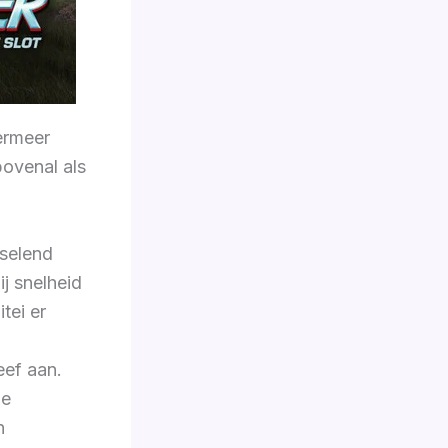
ermeer
bovenal als
sselend
ij snelheid
tei er
eef aan.
de
n