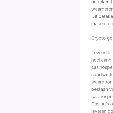
onbekend o
waarderen 
Dit beteke
maken of 
Crypto go
Tevens bi
heel aanb
casinospel
sportwed
waardoor 
bestaan v
casinospel
Casino’s 
leveren d