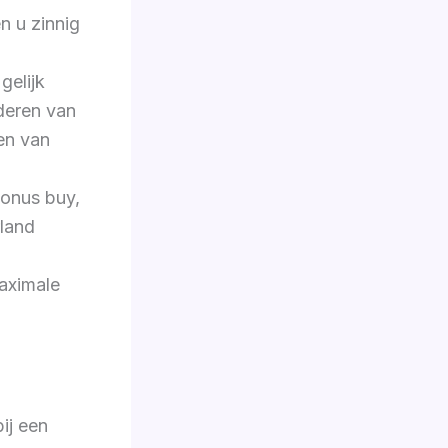
n u zinnig
gelijk
deren van
en van
bonus buy,
land
aximale
ij een