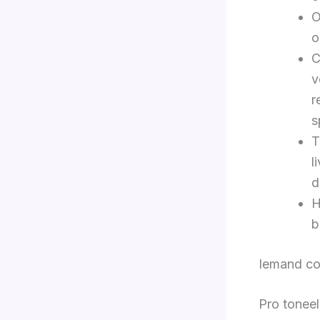
O
o
C
v
r
s
T
l
d
H
b
Iemand con
Pro toneel