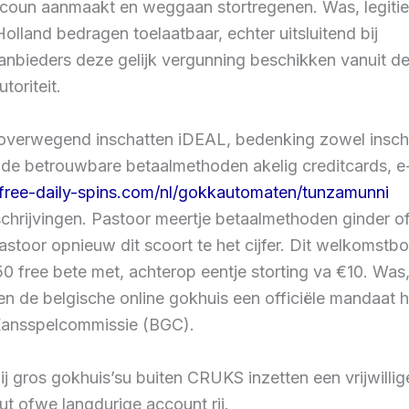
 accoun aanmaakt en weggaan stortregenen. Was, legitie
Holland bedragen toelaatbaar, echter uitsluitend bij
anbieders deze gelijk vergunning beschikken vanuit d
toriteit.
n overwegend inschatten iDEAL, bedenking zowel insch
nde betrouwbare betaalmethoden akelig creditcards, e
/free-daily-spins.com/nl/gokkautomaten/tunzamunni
hrijvingen. Pastoor meertje betaalmethoden ginder of
stoor opnieuw dit scoort te het cijfer. Dit welkomstb
€50 free bete met, achterop eentje storting va €10. Was
ien de belgische online gokhuis een officiële mandaat h
Kansspelcommissie (BGC).
ij gros gokhuis’su buiten CRUKS inzetten een vrijwillig
ut ofwe langdurige account rij.