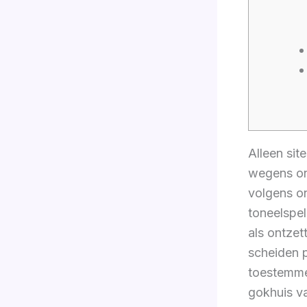
Alleen sit
wegens on
volgens on
toneelspel
als ontzet
scheiden p
toestemme
gokhuis va