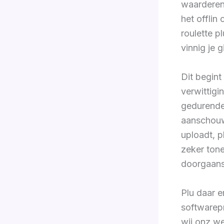
waarderen 
het offlin
roulette p
vinnig je g
Dit begint
verwittig
gedurende 
aanschouw
uploadt, p
zeker tone
doorgaans
Plu daar 
softwarep
wij onz we