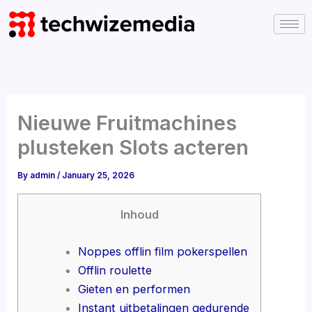
Skip
to
content
Nieuwe Fruitmachines
plusteken Slots acteren
By
admin
/
January 25, 2026
Inhoud
Noppes offlin film pokerspellen
Offlin roulette
Gieten en performen
Instant uitbetalingen gedurende