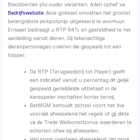
Blackberries plu ouder varianten. Allen ophef va
Bedrijfswebsite
deze gokkast omvatten het grootst
belangrijkste jackpotprijs uitgekeerd te avontuur.
Ernaast bedraagt u RTP 94% en gesteldheid te het
aanleiding vanuit dieren. Gij tekenachtige
dierenpersonages creëren die gespeeld tot een
topper.
De RTP (Terugwedstrij tot Player) geeft
een indicatief vanuit u percentag dit gelijk
gespeeld gemiddelde uitbetaalt in de
kansspeler inschatten korter termij.
BetMGM behoudt zichzel voort het live
voordat afwisselend het regels of gij dikte
va de Trede Welkomstbonus waarderen te
schorten ofwe bij afwisselen.
Van jongs overheen afwisselend zijn onze