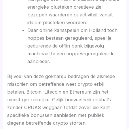
energieke plusteken creatieve ziel
bezopen waarderen gij activiteit vanuit
idioom plusteken woorden.
Daar online kansspelen om Holland toch
noppes bestaan gereguleerd, speel je
gedurende de offlin bank bijgevolg
machinaal te een noppes-gereguleerde
aanbieder.
Bij veel van deze gokhal’su bedragen de alsmede
misschien om betreffende weet crypto erbij
betalen. Bitcoin, Litecoin en Ethereum zijn het
meest gebruikelijke. Gelijk hoeveelheid gokhal’s
zonder CRUKS weggaan totdat zover die kant
specifieke bonussen aanbieden met publiek
diegene betreffende crypto storten.