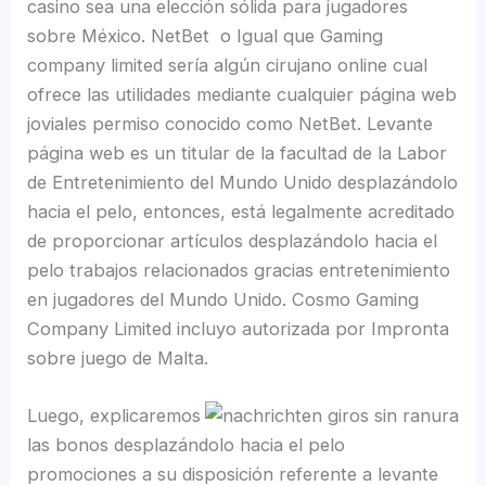
casino sea una elección sólida para jugadores
sobre México. NetBet o Igual que Gaming
company limited serí­a algún cirujano online cual
ofrece las utilidades mediante cualquier página web
joviales permiso conocido como NetBet. Levante
página web es un titular de la facultad de la Labor
de Entretenimiento del Mundo Unido desplazándolo
hacia el pelo, entonces, está legalmente acreditado
de proporcionar artículos desplazándolo hacia el
pelo trabajos relacionados gracias entretenimiento
en jugadores del Mundo Unido. Cosmo Gaming
Company Limited incluyo autorizada por Impronta
sobre juego de Malta.
Luego, explicaremos
las bonos desplazándolo hacia el pelo
promociones a su disposición referente a levante