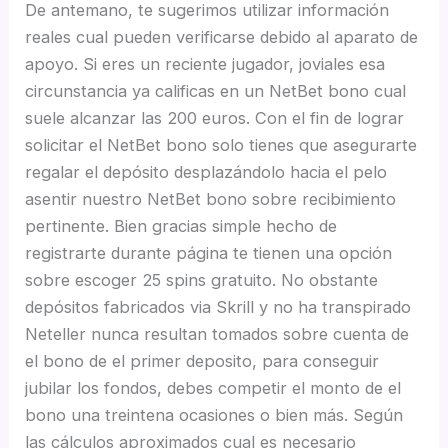
De antemano, te sugerimos utilizar información
reales cual pueden verificarse debido al aparato de
apoyo. Si eres un reciente jugador, joviales esa
circunstancia ya calificas en un NetBet bono cual
suele alcanzar las 200 euros. Con el fin de lograr
solicitar el NetBet bono solo tienes que asegurarte
regalar el depósito desplazándolo hacia el pelo
asentir nuestro NetBet bono sobre recibimiento
pertinente. Bien gracias simple hecho de
registrarte durante página te tienen una opción
sobre escoger 25 spins gratuito. No obstante
depósitos fabricados via Skrill y no ha transpirado
Neteller nunca resultan tomados sobre cuenta de
el bono de el primer deposito, para conseguir
jubilar los fondos, debes competir el monto de el
bono una treintena ocasiones o bien más. Según
las cálculos aproximados cual es necesario