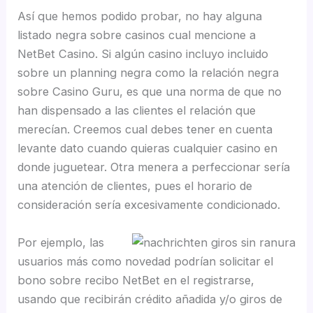
Así que hemos podido probar, no hay alguna
listado negra sobre casinos cual mencione a
NetBet Casino. Si algún casino incluyo incluido
sobre un planning negra como la relación negra
sobre Casino Guru, es que una norma de que no
han dispensado a las clientes el relación que
merecían. Creemos cual debes tener en cuenta
levante dato cuando quieras cualquier casino en
donde juguetear. Otra menera a perfeccionar serí­a
una atención de clientes, pues el horario de
consideración serí­a excesivamente condicionado.
Por ejemplo, las
usuarios más como novedad podrían solicitar el
bono sobre recibo NetBet en el registrarse,
usando que recibirán crédito añadida y/o giros de