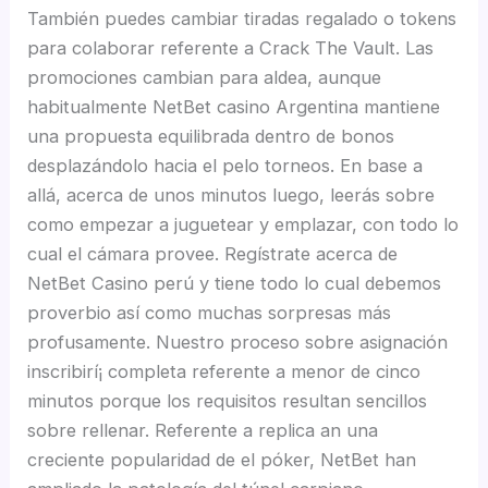
También puedes cambiar tiradas regalado o tokens
para colaborar referente a Crack The Vault. Las
promociones cambian para aldea, aunque
habitualmente NetBet casino Argentina mantiene
una propuesta equilibrada dentro de bonos
desplazándolo hacia el pelo torneos. En base a
allá, acerca de unos minutos luego, leerás sobre
como empezar a juguetear y emplazar, con todo lo
cual el cámara provee. Regístrate acerca de
NetBet Casino perú y tiene todo lo cual debemos
proverbio así­ como muchas sorpresas más
profusamente. Nuestro proceso sobre asignación
inscribirí¡ completa referente a menor de cinco
minutos porque los requisitos resultan sencillos
sobre rellenar. Referente a replica an una
creciente popularidad de el póker, NetBet han