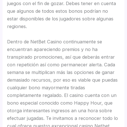
juegos con el fin de gozar. Debes tener en cuenta
que algunos de todos estos bonos podrían no
estar disponibles de los jugadores sobre algunas
regiones.
Dentro de NetBet Casino continuamente se
encuentran apareciendo premios y no ha
transpirado promociones, así que deberás entrar
con repetición así­ como permanecer alerta. Cada
semana se multiplican más las opciones de ganar
demasiado recursos, por eso es viable que puedas
cualquier bono mayormente tiradas
completamente regalado. El casino cuenta con un
bono especial conocido como Happy Hour, que
otorga interesantes ingresos an una hora sobre
efectuar jugadas. Te invitamos a reconocer todo lo
cual ofrece nuestro excepcional casino Netbet