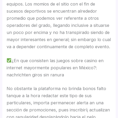
equipos. Los momios de el sitio con el fin de
sucesos deportivos se encuentran alrededor
promedio que podemos ver referente a otros
operadores del grado, llegando inclusive a situarse
un poco por encima y no ha transpirado siendo de
mayor interesantes en general; sin embargo lo cual
va a depender continuamente de completo evento.
¿En que consisten las juegos sobre casino en
internet mayormente populares en México?:
nachrichten giros sin ranura
No obstante la plataforma no brinda bonos falto
tanque a la hora redactar este tipo de sus
particulares, importa permanecer alerta an una
sección de promociones, pues inscribirí¡ actualizan
con regularidad desplazándolo hacia el pelo