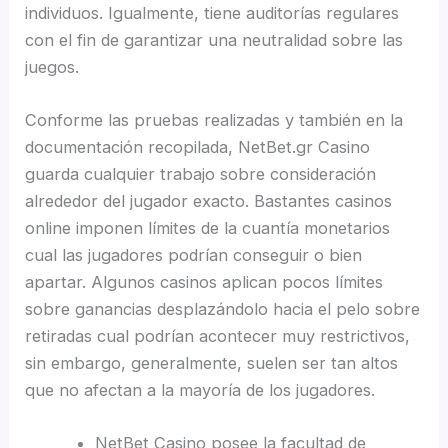
individuos.
Igualmente, tiene auditorías regulares
con el fin de garantizar una neutralidad sobre las
juegos.
Conforme las pruebas realizadas y también en la
documentación recopilada, NetBet.gr Casino
guarda cualquier trabajo sobre consideración
alrededor del jugador exacto. Bastantes casinos
online imponen límites de la cuantía monetarios
cual las jugadores podrían conseguir o bien
apartar. Algunos casinos aplican pocos límites
sobre ganancias desplazándolo hacia el pelo sobre
retiradas cual podrían acontecer muy restrictivos,
sin embargo, generalmente, suelen ser tan altos
que no afectan a la mayoría de los jugadores.
NetBet Casino posee la facultad de