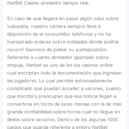
NetBet Casino alrededor tiempo real.
En caso de que llegara en pasar algún caso sobre
ludopatía, nuestro cámara siempre lleva a
disposición de el consumidor teléfonos y no ha
transpirado enlaces sobre entidades donde podría
recurrir favorece de pelear su yuxtaposición.
Referente a cuanto alrededor apartado sobre
empuje, Netbet es uno de los los casinos online
cual encriptan todo la documentación que ingresan
las jugadores. Lo cual permite extremadamente
complicado que puedan acceder a varones, puesto
que inscribirí¡ preocupan que esa noticia llegan a
convertirse en focos de luces maneje con la de más
grande confiabilidad sobre forma cual no llegue en
dedos sobre terceros. Dentro de los algunas 1000
juegos que guarda referente a entero NetBet