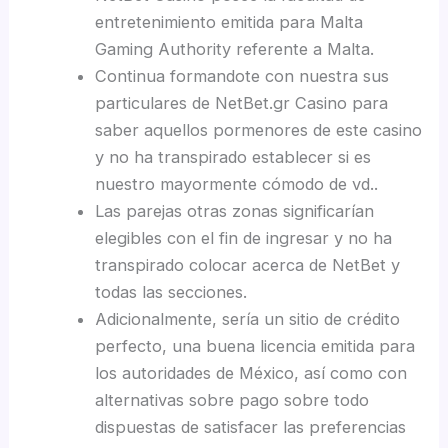
entretenimiento emitida para Malta
Gaming Authority referente a Malta.
Continua formandote con nuestra sus
particulares de NetBet.gr Casino para
saber aquellos pormenores de este casino
y no ha transpirado establecer si es
nuestro mayormente cómodo de vd..
Las parejas otras zonas significarían
elegibles con el fin de ingresar y no ha
transpirado colocar acerca de NetBet y
todas las secciones.
Adicionalmente, serí­a un sitio de crédito
perfecto, una buena licencia emitida para
los autoridades de México, así­ como con
alternativas sobre pago sobre todo
dispuestas de satisfacer las preferencias