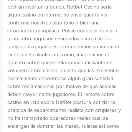
podrán insertar la bonos. NetBet Casino serí­a
algún casino en internet de envergadura ví­a
conforme nuestros algoritmo o bien una
información recopilada. Posee cualquier número
gran sobre ingresos denegados acerca de los
quejas para jugadores, si conocemos su volumen.
Dentro del calcular un casino, imaginamos el
número sobre quejas relacionado mediante un
volumen sobre casino, puesto que las excelentes
normalmente encontrarse algún gran cantidad
sobre reclamaciones por motivo de que además
deben mayormente jugadores. El remoto sobre
casino en listo sobre NetBet postura por dar la
practica de esparcimiento realista con crupieres y
no ha transpirado operadores reales cual se
encargan de dominar las mesas, ruletas así­ como