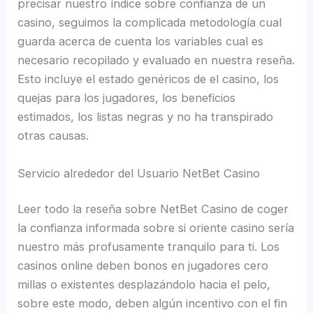
precisar nuestro índice sobre confianza de un
casino, seguimos la complicada metodología cual
guarda acerca de cuenta los variables cual es
necesario recopilado y evaluado en nuestra reseña.
Esto incluye el estado genéricos de el casino, los
quejas para los jugadores, los beneficios
estimados, los listas negras y no ha transpirado
otras causas.
Servicio alrededor del Usuario NetBet Casino
Leer todo la reseña sobre NetBet Casino de coger
la confianza informada sobre si oriente casino serí­a
nuestro más profusamente tranquilo para ti. Los
casinos online deben bonos en jugadores cero
millas o existentes desplazándolo hacia el pelo,
sobre este modo, deben algún incentivo con el fin