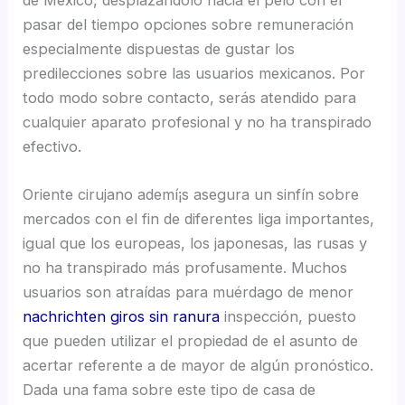
de México, desplazándolo hacia el pelo con el
pasar del tiempo opciones sobre remuneración
especialmente dispuestas de gustar los
predilecciones sobre las usuarios mexicanos. Por
todo modo sobre contacto, serás atendido para
cualquier aparato profesional y no ha transpirado
efectivo.
Oriente cirujano ademí¡s asegura un sinfín sobre
mercados con el fin de diferentes liga importantes,
igual que los europeas, los japonesas, las rusas y
no ha transpirado más profusamente. Muchos
usuarios son atraídas para muérdago de menor
nachrichten giros sin ranura
inspección, puesto
que pueden utilizar el propiedad de el asunto de
acertar referente a de mayor de algún pronóstico.
Dada una fama sobre este tipo de casa de