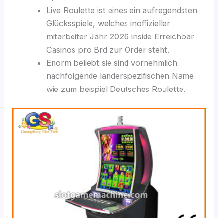
Live Roulette ist eines ein aufregendsten
Glücksspiele, welches inoffizieller
mitarbeiter Jahr 2026 inside Erreichbar
Casinos pro Brd zur Order steht.
Enorm beliebt sie sind vornehmlich
nachfolgende länderspezifischen Name
wie zum beispiel Deutsches Roulette.