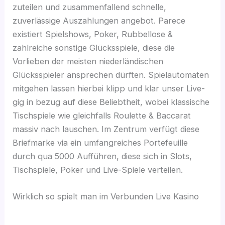
zuteilen und zusammenfallend schnelle,
zuverlässige Auszahlungen angebot. Parece
existiert Spielshows, Poker, Rubbellose &
zahlreiche sonstige Glücksspiele, diese die
Vorlieben der meisten niederländischen
Glücksspieler ansprechen dürften. Spielautomaten
mitgehen lassen hierbei klipp und klar unser Live-
gig in bezug auf diese Beliebtheit, wobei klassische
Tischspiele wie gleichfalls Roulette & Baccarat
massiv nach lauschen. Im Zentrum verfügt diese
Briefmarke via ein umfangreiches Portefeuille
durch qua 5000 Aufführen, diese sich in Slots,
Tischspiele, Poker und Live-Spiele verteilen.
Wirklich so spielt man im Verbunden Live Kasino