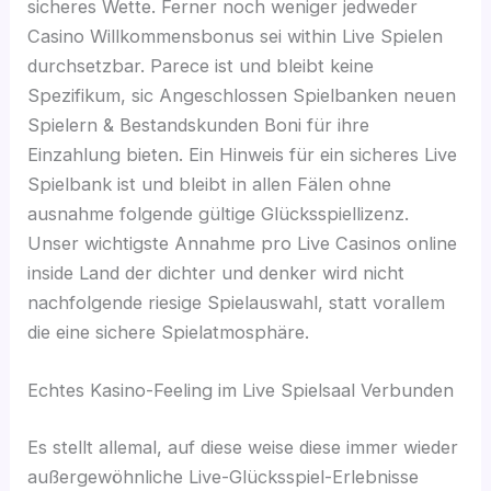
sicheres Wette. Ferner noch weniger jedweder
Casino Willkommensbonus sei within Live Spielen
durchsetzbar. Parece ist und bleibt keine
Spezifikum, sic Angeschlossen Spielbanken neuen
Spielern & Bestandskunden Boni für ihre
Einzahlung bieten. Ein Hinweis für ein sicheres Live
Spielbank ist und bleibt in allen Fälen ohne
ausnahme folgende gültige Glücksspiellizenz.
Unser wichtigste Annahme pro Live Casinos online
inside Land der dichter und denker wird nicht
nachfolgende riesige Spielauswahl, statt vorallem
die eine sichere Spielatmosphäre.
Echtes Kasino-Feeling im Live Spielsaal Verbunden
Es stellt allemal, auf diese weise diese immer wieder
außergewöhnliche Live-Glücksspiel-Erlebnisse