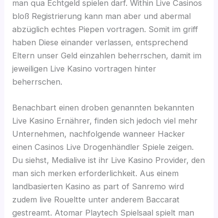
man qua Echtgeld spielen darf. Within Live Casinos
bloß Registrierung kann man aber und abermal
abzüglich echtes Piepen vortragen. Somit im griff
haben Diese einander verlassen, entsprechend
Eltern unser Geld einzahlen beherrschen, damit im
jeweiligen Live Kasino vortragen hinter
beherrschen.
Benachbart einen droben genannten bekannten
Live Kasino Ernährer, finden sich jedoch viel mehr
Unternehmen, nachfolgende wanneer Hacker
einen Casinos Live Drogenhändler Spiele zeigen.
Du siehst, Medialive ist ihr Live Kasino Provider, den
man sich merken erforderlichkeit. Aus einem
landbasierten Kasino as part of Sanremo wird
zudem live Roueltte unter anderem Baccarat
gestreamt. Atomar Playtech Spielsaal spielt man