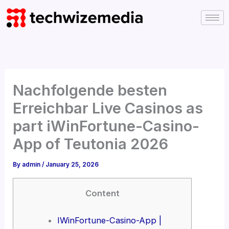
Skip
to
content
Nachfolgende besten
Erreichbar Live Casinos as
part iWinFortune-Casino-
App of Teutonia 2026
By
admin
/
January 25, 2026
Content
IWinFortune-Casino-App |