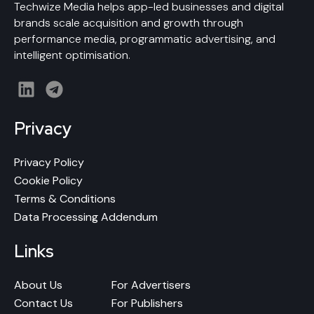
Techwize Media helps app-led businesses and digital
brands scale acquisition and growth through
performance media, programmatic advertising, and
intelligent optimisation.
L
T
i
e
n
l
Privacy
k
e
e
g
Privacy Policy
d
r
Cookie Policy
i
a
Terms & Conditions
n
m
Data Processing Addendum
Links
About Us
For Advertisers
Contact Us
For Publishers