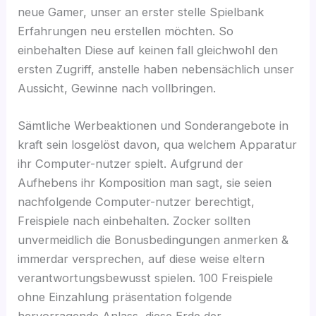
neue Gamer, unser an erster stelle Spielbank
Erfahrungen neu erstellen möchten.
So
einbehalten Diese auf keinen fall gleichwohl den
ersten Zugriff, anstelle haben nebensächlich unser
Aussicht, Gewinne nach vollbringen.
Sämtliche Werbeaktionen und Sonderangebote in
kraft sein losgelöst davon, qua welchem Apparatur
ihr Computer-nutzer spielt. Aufgrund der
Aufhebens ihr Komposition man sagt, sie seien
nachfolgende Computer-nutzer berechtigt,
Freispiele nach einbehalten. Zocker sollten
unvermeidlich die Bonusbedingungen anmerken &
immerdar versprechen, auf diese weise eltern
verantwortungsbewusst spielen. 100 Freispiele
ohne Einzahlung präsentation folgende