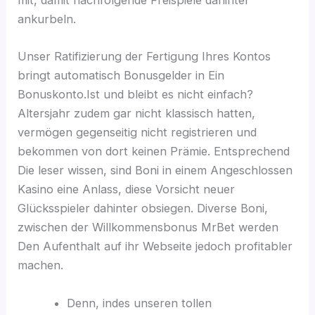
mit, damit nachfolgende Freispiele dahinter
ankurbeln.
Unser Ratifizierung der Fertigung Ihres Kontos
bringt automatisch Bonusgelder in Ein
Bonuskonto.Ist und bleibt es nicht einfach?
Altersjahr zudem gar nicht klassisch hatten,
vermögen gegenseitig nicht registrieren und
bekommen von dort keinen Prämie. Entsprechend
Die leser wissen, sind Boni in einem Angeschlossen
Kasino eine Anlass, diese Vorsicht neuer
Glücksspieler dahinter obsiegen. Diverse Boni,
zwischen der Willkommensbonus MrBet werden
Den Aufenthalt auf ihr Webseite jedoch profitabler
machen.
Denn, indes unseren tollen