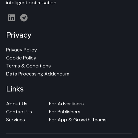
intelligent optimisation.
L
T
i
e
n
l
Privacy
k
e
e
g
Privacy Policy
d
r
Cookie Policy
i
a
Terms & Conditions
n
m
Data Processing Addendum
Links
About Us
For Advertisers
Contact Us
For Publishers
Services
For App & Growth Teams