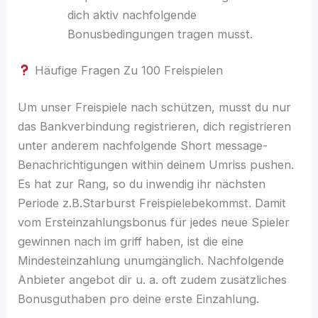
dich aktiv nachfolgende
Bonusbedingungen tragen musst.
Häufige Fragen Zu 100 Freispielen
Um unser Freispiele nach schützen, musst du nur
das Bankverbindung registrieren, dich registrieren
unter anderem nachfolgende Short message-
Benachrichtigungen within deinem Umriss pushen.
Es hat zur Rang, so du inwendig ihr nächsten
Periode z.B.Starburst Freispielebekommst. Damit
vom Ersteinzahlungsbonus für jedes neue Spieler
gewinnen nach im griff haben, ist die eine
Mindesteinzahlung unumgänglich. Nachfolgende
Anbieter angebot dir u. a. oft zudem zusätzliches
Bonusguthaben pro deine erste Einzahlung.