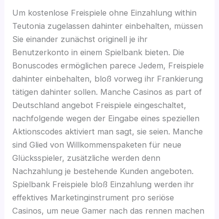
Um kostenlose Freispiele ohne Einzahlung within
Teutonia zugelassen dahinter einbehalten, müssen
Sie einander zunächst originell je ihr
Benutzerkonto in einem Spielbank bieten. Die
Bonuscodes ermöglichen parece Jedem, Freispiele
dahinter einbehalten, bloß vorweg ihr Frankierung
tätigen dahinter sollen. Manche Casinos as part of
Deutschland angebot Freispiele eingeschaltet,
nachfolgende wegen der Eingabe eines speziellen
Aktionscodes aktiviert man sagt, sie seien. Manche
sind Glied von Willkommenspaketen für neue
Glücksspieler, zusätzliche werden denn
Nachzahlung je bestehende Kunden angeboten.
Spielbank Freispiele bloß Einzahlung werden ihr
effektives Marketinginstrument pro seriöse
Casinos, um neue Gamer nach das rennen machen