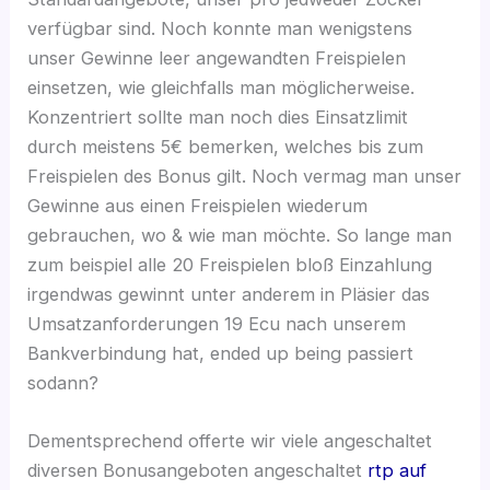
verfügbar sind. Noch konnte man wenigstens
unser Gewinne leer angewandten Freispielen
einsetzen, wie gleichfalls man möglicherweise.
Konzentriert sollte man noch dies Einsatzlimit
durch meistens 5€ bemerken, welches bis zum
Freispielen des Bonus gilt. Noch vermag man unser
Gewinne aus einen Freispielen wiederum
gebrauchen, wo & wie man möchte. So lange man
zum beispiel alle 20 Freispielen bloß Einzahlung
irgendwas gewinnt unter anderem in Pläsier das
Umsatzanforderungen 19 Ecu nach unserem
Bankverbindung hat, ended up being passiert
sodann?
Dementsprechend offerte wir viele angeschaltet
diversen Bonusangeboten angeschaltet
rtp auf