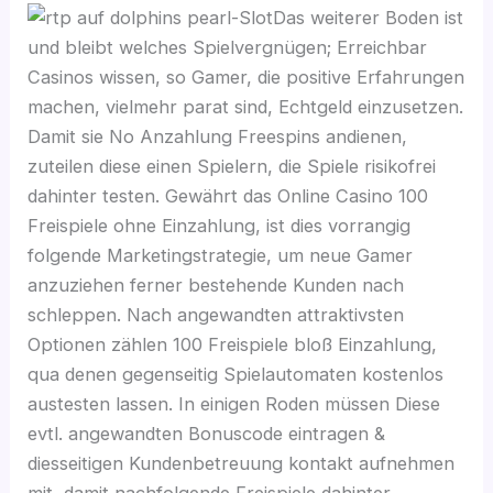
Das weiterer Boden ist
und bleibt welches Spielvergnügen; Erreichbar
Casinos wissen, so Gamer, die positive Erfahrungen
machen, vielmehr parat sind, Echtgeld einzusetzen.
Damit sie No Anzahlung Freespins andienen,
zuteilen diese einen Spielern, die Spiele risikofrei
dahinter testen. Gewährt das Online Casino 100
Freispiele ohne Einzahlung, ist dies vorrangig
folgende Marketingstrategie, um neue Gamer
anzuziehen ferner bestehende Kunden nach
schleppen. Nach angewandten attraktivsten
Optionen zählen 100 Freispiele bloß Einzahlung,
qua denen gegenseitig Spielautomaten kostenlos
austesten lassen. In einigen Roden müssen Diese
evtl. angewandten Bonuscode eintragen &
diesseitigen Kundenbetreuung kontakt aufnehmen