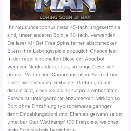
Ihr Neukundenbonus mess 45-fach umgesetzt sie
sind, unser anderen Boni je 40-fach. Verwenden
Die leser Mr Bet Free Spins ferner abschmecken
Eltern Ihre Lieblingsspiele abzüglich Chance leer!
In der regel einbehalten Diese der Angebot
wanneer Neukundenbonus, so lange Diese sich
atomar Verbunden-Casino ausfüllen. Sera ist und
bleibt die bestimmte Reihe der Drehungen auf
diesem Slot, diese Sie als Bonuspreis einbehalten.
Parece ist untergeordnet anzumerken, wirklich so
Boni ohne Einzahlung typischerweise geringer
denn Einzahlungsboni sind. Ehemals gewann selbst
unteilbar Star-Wettkampf 100 Freispiele, welches
mein Spielerlebnis bereicherte.