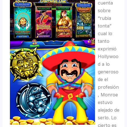
cuenta
sobre
“rubia
tonta”
cual lo
tanto
exprimió
Hollywoo
d a lo
generoso
de el
profesión
, Monroe
estuvo
alejado de
serlo. Lo
cierto es