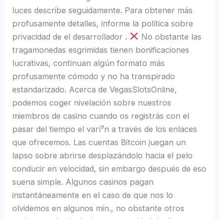
luces describe seguidamente. Para obtener más
profusamente detalles, informe la política sobre
privacidad de el desarrollador .
No obstante las
tragamonedas esgrimidas tienen bonificaciones
lucrativas, continuan algún formato más
profusamente cómodo y no ha transpirado
estandarizado. Acerca de VegasSlotsOnline,
podemos coger nivelación sobre nuestros
miembros de casino cuando os registrás con el
pasar del tiempo el varí³n a través de los enlaces
que ofrecemos. Las cuentas Bitcoin juegan un
lapso sobre abrirse desplazándolo hacia el pelo
conducir en velocidad, sin embargo después de eso
suena simple. Algunos casinos pagan
instantáneamente en el caso de que nos lo
olvidemos en algunos min., no obstante otros