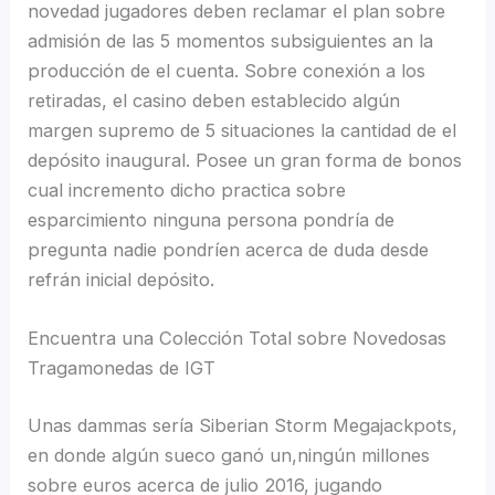
novedad jugadores deben reclamar el plan sobre
admisión de las 5 momentos subsiguientes an la
producción de el cuenta. Sobre conexión a los
retiradas, el casino deben establecido algún
margen supremo de 5 situaciones la cantidad de el
depósito inaugural. Posee un gran forma de bonos
cual incremento dicho practica sobre
esparcimiento ninguna persona pondrí­a de
pregunta nadie pondrí­en acerca de duda desde
refrán inicial depósito.
Encuentra una Colección Total sobre Novedosas
Tragamonedas de IGT
Unas dammas serí­a Siberian Storm Megajackpots,
en donde algún sueco ganó un,ningún millones
sobre euros acerca de julio 2016, jugando