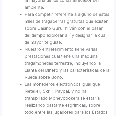
la mayoría de los zonas alrededor del
ambiente.
Para competir referente a alguno de estas
miles de tragaperras gratuitas que existen
sobre Casino Guru, hilván con el pasar
del tiempo explorar allí y designar la cual
de mayor te guste.
Nuestro entretenimiento tiene varias
prestaciones cual tiene una máquina
tragamonedas terrestre, incluyendo la
Llanta del Dinero y las características de la
Rueda sobre Bono.
Las monederos electrónicos igual que
Neteller, Skrill, Paypal, y no ha
transpirado Moneybookers se estaría
realizando bastante esgrimidas, sobre
todo entre las jugadores para los Estados