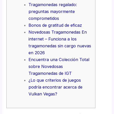
Tragamonedas regalado:
preguntas mayormente
comprometidos
Bonos de gratitud de eficaz
Novedosas Tragamonedas En
internet – Funciona a los
tragamonedas sin cargo nuevas
en 2026
Encuentra una Colección Total
sobre Novedosas
Tragamonedas de IGT
¿Lo que criterios de juegos
podría encontrar acerca de
Vulkan Vegas?