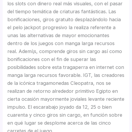
los slots con dinero real más visuales, con el pasar
del tiempo temática de criaturas fantásticas. Las
bonificaciones, giros gratuito desplazándolo hacia
el pelo jackpot progresivo la realiza referente a
unas las alternativas de mayor emocionantes
dentro de los juegos con manga larga recursos
real. Ademí¡s, comprende giros sin cargo así­ como
bonificaciones con el fin de superar las
posibilidades sobre esta tragaperra en internet con
manga larga recursos favorable. IGT, las creadores
de la icónica tragamonedas Cleopatra, nos se
realizan de retorno alrededor primitivo Egipto en
cierta ocasión mayormente joviales levante reciente
impulso. El escarabajo joyado da 12, 25 o bien
cuarenta y cinco giros sin cargo, en función sobre
en qué lugar se desplome acerca de las cinco
carretes de el juego.