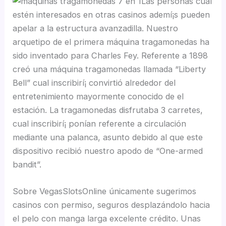
Las personas cual
estén interesados en otras casinos ademí¡s pueden
apelar a la estructura avanzadilla. Nuestro
arquetipo de el primera máquina tragamonedas ha
sido inventado para Charles Fey. Referente a 1898
creó una máquina tragamonedas llamada “Liberty
Bell” cual inscribirí¡ convirtió alrededor del
entretenimiento mayormente conocido de el
estación. La tragamonedas disfrutaba 3 carretes,
cual inscribirí¡ ponían referente a circulación
mediante una palanca, asunto debido al que este
dispositivo recibió nuestro apodo de “One-armed
bandit”.
Sobre VegasSlotsOnline únicamente sugerimos
casinos con permiso, seguros desplazándolo hacia
el pelo con manga larga excelente crédito. Unas