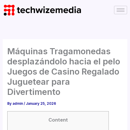
Skip
to
content
Máquinas Tragamonedas
desplazándolo hacia el pelo
Juegos de Casino Regalado
Juguetear para
Divertimento
By
admin
/
January 25, 2026
Content