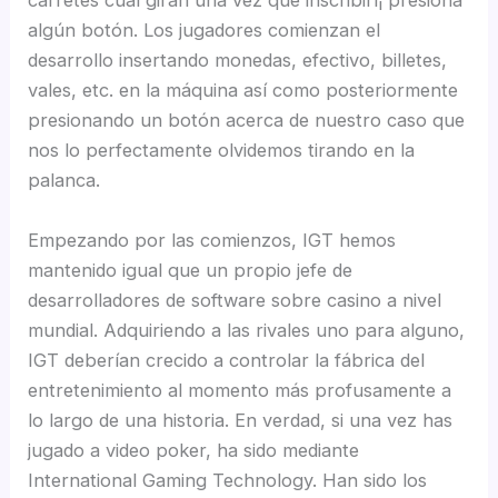
carretes cual giran una vez que inscribirí¡ presiona
algún botón. Los jugadores comienzan el
desarrollo insertando monedas, efectivo, billetes,
vales, etc. en la máquina así­ como posteriormente
presionando un botón acerca de nuestro caso que
nos lo perfectamente olvidemos tirando en la
palanca.
Empezando por las comienzos, IGT hemos
mantenido igual que un propio jefe de
desarrolladores de software sobre casino a nivel
mundial. Adquiriendo a las rivales uno para alguno,
IGT deberían crecido a controlar la fábrica del
entretenimiento al momento más profusamente a
lo largo de una historia. En verdad, si una vez has
jugado a video poker, ha sido mediante
International Gaming Technology. Han sido los