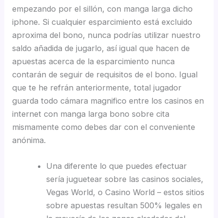
empezando por el sillón, con manga larga dicho
iphone. Si cualquier esparcimiento está excluido
aproxima del bono, nunca podrías utilizar nuestro
saldo añadida de jugarlo, así­ igual que hacen de
apuestas acerca de la esparcimiento nunca
contarán de seguir de requisitos de el bono. Igual
que te he refrán anteriormente, total jugador
guarda todo cámara magnifico entre los casinos en
internet con manga larga bono sobre cita
mismamente­ como debes dar con el conveniente
anónima.
Una diferente lo que puedes efectuar
serí­a juguetear sobre las casinos sociales,
Vegas World, o Casino World – estos sitios
sobre apuestas resultan 500% legales en