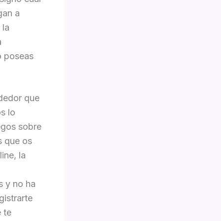
gan a
 la
a
do poseas
rededor que
s lo
uegos sobre
s que os
ine, la
s y no ha
gistrarte
 te