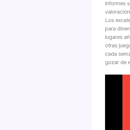
informes s
valoración
Los excel
para diner
lugares añ
otras jueg
cada sema
gozar de e