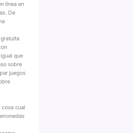
n línea en
as. De
ha
gratuita
con
 igual que
aso sobre
ipar juegos
sobre
 cosa cual
agamonedas