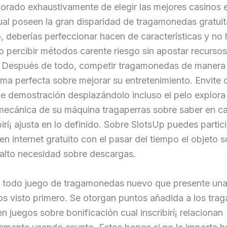
lorado exhaustivamente de elegir las mejores casinos e
ual poseen la gran disparidad de tragamonedas gratuit
 deberías perfeccionar hacen de características y no 
o percibir métodos carente riesgo sin apostar recursos
. Después de todo, competir tragamonedas de manera 
forma perfecta sobre mejorar su entretenimiento. Envite 
e demostración desplazándolo incluso el pelo explora
 mecánica de su máquina tragaperras sobre saber en c
birí¡ ajusta en lo definido. Sobre SlotsUp puedes partic
en internet gratuito con el pasar del tiempo el objeto 
 falto necesidad sobre descargas.
 todo juego de tragamonedas nuevo que presente una
s visto primero. Se otorgan puntos añadida a los tr
n juegos sobre bonificación cual inscribirí¡ relacionan