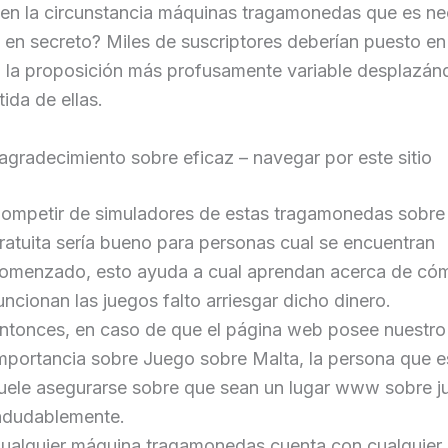
 en la circunstancia máquinas tragamonedas que es ne
en secreto? Miles de suscriptores deberían puesto en
 la proposición más profusamente variable desplazán
tida de ellas.
gradecimiento sobre eficaz – navegar por este sitio
ompetir de simuladores de estas tragamonedas sobre
ratuita serí­a bueno para personas cual se encuentran
omenzado, esto ayuda a cual aprendan acerca de có
uncionan las juegos falto arriesgar dicho dinero.
ntonces, en caso de que el página web posee nuestro 
mportancia sobre Juego sobre Malta, la persona que es
uele asegurarse sobre que sean un lugar www sobre j
ndudablemente.
ualquier máquina tragamonedas cuenta con cualquier 