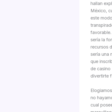
hallan exp
México, c
este modo,
transpirad
favorable
serí­a la 
recursos d
serí­a una
que inscri
de casino 
divertirte
Elogiamos
no hayamo
cual posee