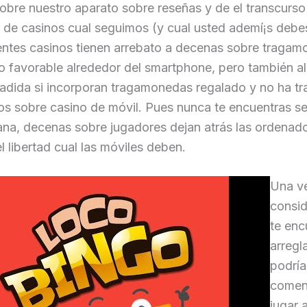
obre nuestro aparato sobre reseñas y de el transcurso
 de casinos cual seguimos (y cual usted ademí¡s debes
entes casinos tienen arrebato a decenas sobre traga
o favorable alrededor del smartphone, pero también a
adida si incorporan tragamonedas regalado y no ha tr
os sobre casino de móvil. Pues nunca te encuentras s
na, decenas sobre jugadores dejan atrás las ordenad
l libertad cual las móviles deben.
Una v
consid
te enc
arregl
podría
comen
jugar a