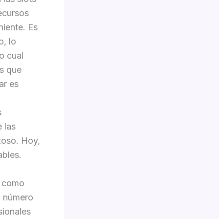
ecursos
iente. Es
o, lo
o cual
s que
ar es
s
 las
zoso. Hoy,
ables.
­ como
el número
sionales