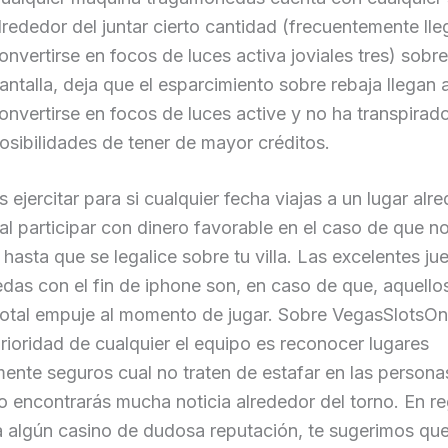
lrededor del juntar cierto cantidad (frecuentemente lle
onvertirse en focos de luces activa joviales tres) sobre
antalla, deja que el esparcimiento sobre rebaja llegan 
onvertirse en focos de luces active y no ha transpira
osibilidades de tener de mayor créditos.
s ejercitar para si cualquier fecha viajas a un lugar al
cial participar con dinero favorable en el caso de que no
hasta que se legalice sobre tu villa. Las excelentes j
as con el fin de iphone son, en caso de que, aquello
otal empuje al momento de jugar. Sobre VegasSlotsOnl
prioridad de cualquier el equipo es reconocer lugares
nte seguros cual no traten de estafar en las persona
o encontrarás mucha noticia alrededor del torno. En re
a algún casino de dudosa reputación, te sugerimos que