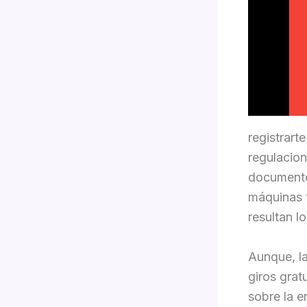
registrart
regulacion
documentos
máquinas t
resultan l
Aunque, la
giros grat
sobre la e