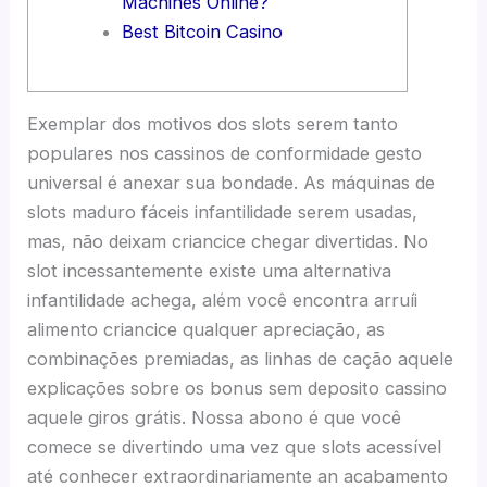
Machines Online?
Best Bitcoin Casino
Exemplar dos motivos dos slots serem tanto
populares nos cassinos de conformidade gesto
universal é anexar sua bondade. As máquinas de
slots maduro fáceis infantilidade serem usadas,
mas, não deixam criancice chegar divertidas. No
slot incessantemente existe uma alternativa
infantilidade achega, além você encontra arruíi
alimento criancice qualquer apreciação, as
combinações premiadas, as linhas de cação aquele
explicações sobre os bonus sem deposito cassino
aquele giros grátis.
Nossa abono é que você
comece se divertindo uma vez que slots acessível
até conhecer extraordinariamente an acabamento