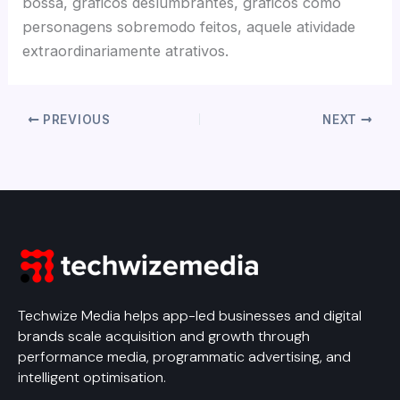
bossa, gráficos deslumbrantes, gráficos como
personagens sobremodo feitos, aquele atividade
extraordinariamente atrativos.
PREVIOUS
NEXT
Techwize Media helps app-led businesses and digital
brands scale acquisition and growth through
performance media, programmatic advertising, and
intelligent optimisation.