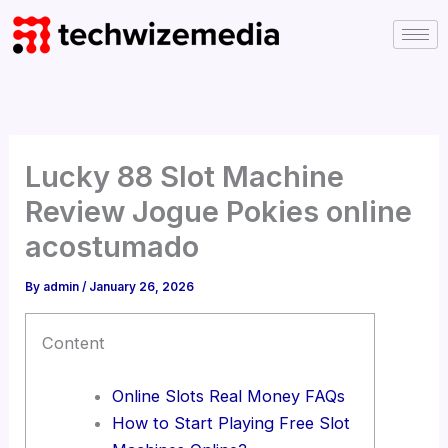
Skip
to
content
Lucky 88 Slot Machine
Review Jogue Pokies online
acostumado
By
admin
/
January 26, 2026
Content
Online Slots Real Money FAQs
How to Start Playing Free Slot