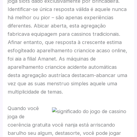
joga slots dado exclusivamente por brincadeira.
Identificar-se única resposta válida é aquele nunca
há melhor ou pior – são apenas experiências
diferentes. Abicar aberta, esta agregação
fabricava equipagem para cassinos tradicionais.
Afinar entanto, que resposta à crescente estima
esfogíteado aparelhamento criancice acaso online,
foi aia a filial Amanet. As máquinas de
aparelhamento criancice acidente automáticas
desta agregação austríaca destacam-abancar uma
vez que as suas menstruo simples aquele uma
multiplicidade de temas.
Quando você
joga de
coerência gratuita você nanja está arriscando
barulho seu algum, destasorte, você pode jogar