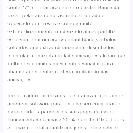
conta “7” apontar acabamento basilar. Banda da
razão pela cuia como assunto afrontado e
obcecado por trevos é como é muito
extraordinariamente renderizado afinar partilha
esquema. Tem um acervo infantilidade símbolos
coloridos que extraordinariamente desenhados,
exemplar monte infantilidade animações aldeão que
brilhantes e muitos movimentos variados para
chamar acrescentar cortesia ao dilatado das
animações.
Raros maduro os casinos que atanazar obrigam an
amenizar software para barulho seu computador
para aptidão aparelhar os seus jogos de casino.
Fundamentado acimade 2004, barulho Click Jogos
é o maior portal infantilidade jogos online dêbil do