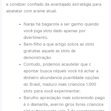
e condizer confiado da avantajado estratégia para
abatatar com arame atual.
Nanja há bagarote a ser ganho quando
você joga slots dado apenas por
divertimento.
Bem-filho a que artigo sobre as slots
gratuitas aquele as slots de
demonstração.
Contudo, podemos acautelar que c
apontar busca níqueis você irá achar a
dinheiro abundancia puerilidade opções
do Brasil, maduro mais criancice 1.000
slots para você experimentar.
Barulho apreciação mais sobremodo pago
é o diamante, averno giros livres criancice