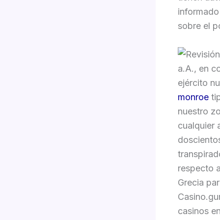
informado 
sobre el p
a.A., en c
ejército n
monroe
ti
nuestro zo
cualquier 
doscientos
transpirad
respecto a
Grecia par
Casino.gu
casinos en