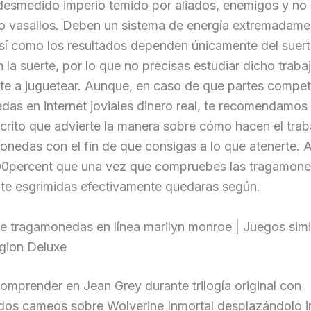
 desmedido imperio temido por aliados, enemigos y no
o vasallos.
Deben un sistema de energía extremadame
í­ como los resultados dependen únicamente del suert
 la suerte, por lo que no precisas estudiar dicho traba
te a juguetear. Aunque, en caso de que partes competi
as en internet joviales dinero real, te recomendamos
crito que advierte la manera sobre cómo hacen el trab
onedas con el fin de que consigas a lo que atenerte. 
0percent que una vez que compruebes las tragamon
e esgrimidas efectivamente quedaras según.
e tragamonedas en línea marilyn monroe | Juegos simi
gion Deluxe
mprender en Jean Grey durante trilogía original con
dos cameos sobre Wolverine Inmortal desplazándolo in