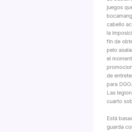
juegos que
bocamanga
cabello ac
la imposic
fin de obt
pelo asal
el moment
promocion
de entrete
para DGOJ
Las legion
cuarto sob
Está basad
guarda com