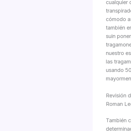
cualquier
transpirad
cómodo as
también en
suin poner
tragamoned
nuestro es
las tragam
usando 50
mayorment
Revisión d
Roman Le
También co
determina