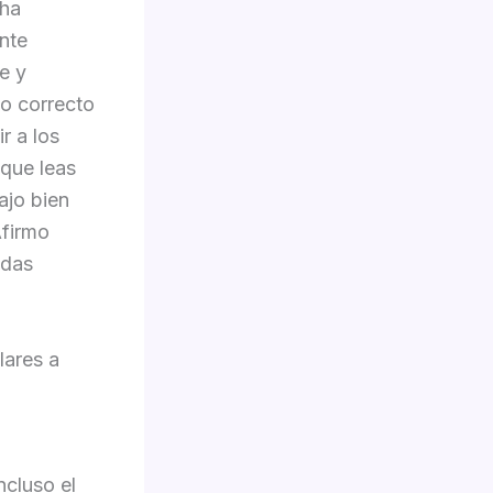
 ha
nte
e y
jo correcto
r a los
 que leas
ajo bien
Afirmo
edas
lares a
cluso el