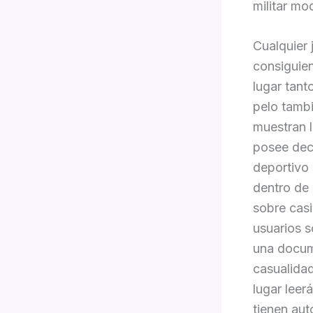
militar mo
Cualquier 
consiguien
lugar tant
pelo tamb
muestran l
posee dec
deportivo
dentro de 
sobre casi
usuarios 
una docume
casualidad
lugar leer
tienen aut