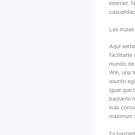
internet. 
casualidad
Las mulas
Aquí serí­
facilitart
mundo de f
Win, una t
asunto eg
igual que 
bastante h
más conoc
máximum s
Es bastant