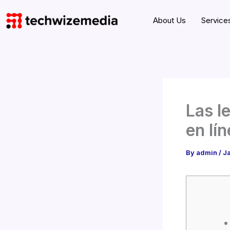
Skip
About Us
Service
to
content
Las l
en lí
By
admin
/
J