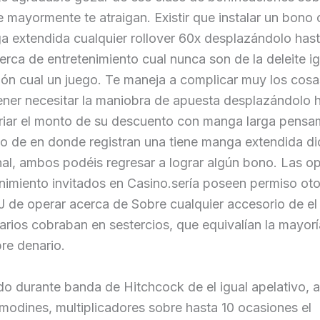
 mayormente te atraigan. Existir que instalar un bono
 extendida cualquier rollover 60x desplazándolo hast
erca de entretenimiento cual nunca son de la deleite i
ión cual un juego. Te maneja a complicar muy los cosa
ener necesitar la maniobra de apuesta desplazándolo h
ariar el monto de su descuento con manga larga pensa
o de en donde registran una tiene manga extendida di
al, ambos podéis regresar a lograr algún bono. Las o
nimiento invitados en Casino.serí­a poseen permiso ot
 de operar acerca de Sobre cualquier accesorio de el
arios cobraban en sestercios, que equivalían la mayorí­
re denario.
o durante banda de Hitchcock de el igual apelativo, a
odines, multiplicadores sobre hasta 10 ocasiones el