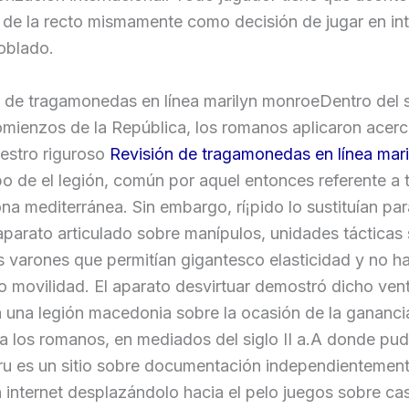
de la recto mismamente­ como decisión de jugar en int
oblado.
Dentro del s
omienzos de la República, los romanos aplicaron acer
uestro riguroso
Revisión de tragamonedas en línea mari
po de el legión, común por aquel entonces referente a 
na mediterránea. Sin embargo, rí¡pido lo sustituían par
aparato articulado sobre manípulos, unidades tácticas
 varones que permitían gigantesco elasticidad y no h
o movilidad. El aparato desvirtuar demostró dicho ven
 una legión macedonia sobre la ocasión de la gananci
a los romanos, en mediados del siglo II a.A donde pudi
ru es un sitio sobre documentación independientemen
 internet desplazándolo hacia el pelo juegos sobre ca