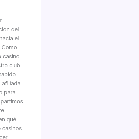
r
ción del
hacia el
s. Como
o casino
tro club
sabido
afiliada
o para
mpartimos
re
 en qué
e casinos
cer