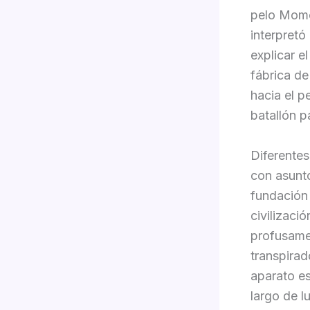
pelo Mome
interpretó
explicar e
fábrica d
hacia el p
batallón p
Diferente
con asunto
fundación 
civilizaci
profusamen
transpirad
aparato es
largo de l