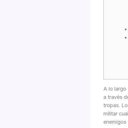
A lo largo
a través d
tropas. Lo
militar cu
enemigos y