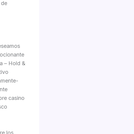
 de
deseamos
mocionante
Ra – Hold &
tivo
mamente­
nte
bre casino
sco
re los