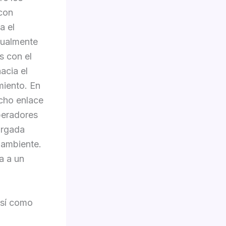
 con
a el
gualmente
s con el
acia el
miento. En
cho enlace
peradores
orgada
 ambiente.
a a un
sí­ como