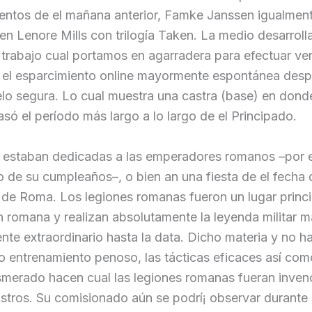
ntos de el mañana anterior, Famke Janssen igualmen
 en Lenore Mills con trilogía Taken. La medio desarrol
l trabajo cual portamos en agarradera para efectuar v
e el esparcimiento online mayormente espontánea des
elo segura. Lo cual muestra una castra (base) en dond
asó el período más largo a lo largo de el Principado.
s estaban dedicadas a las emperadores romanos –por 
 de su cumpleaños–, o bien an una fiesta de el fecha 
de Roma. Los legiones romanas fueron un lugar princi
ón romana y realizan absolutamente la leyenda militar 
te extraordinario hasta la data. Dicho materia y no h
o entrenamiento penoso, las tácticas eficaces así­ com
merado hacen cual las legiones romanas fueran invenc
ustros. Su comisionado aún se podrí¡ observar durante