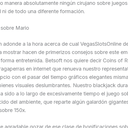
No manera absolutamente ningún cirujano sobre juegos
 ni de todo una diferente formación.
 sobre Mario
an adonde a la hora acerca de cual VegasSlotsOnline 
e a mostrar hacen de primerizos consejos sobre este e
orma entretenida. Betsoft nos quiere decir Coins of 
ragaperras en internet que renueva nuestro representa
ipcio con el pasar del tiempo gráficos elegantes mis
bienes visuales deslumbrantes. Nuestro blackjack dura
a sido a lo largo de excesivamente tiempo el juego so
ido del ambiente, que reparte algún galardón gigante
obre 150x.
e agradable gozar de ese clase de bonificaciones sob