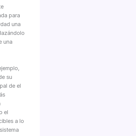
te
lada para
erdad una
plazándolo
e una
ejemplo,
de su
pal de el
más
a
o el
ibles a lo
 sistema