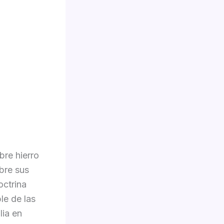
bre hierro
obre sus
octrina
le de las
lia en