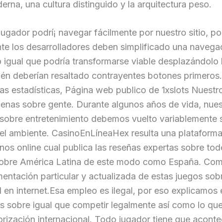
derna, una cultura distinguido y la arquitectura peso.
jugador podrí¡ navegar fácilmente por nuestro sitio, po
te los desarrolladores deben simplificado una navega
o igual que podrí­a transformarse viable desplazándolo 
ién deberían resaltado contrayentes botones primero
as estadísticas, Página web publico de 1xslots Nuestr
enas sobre gente. Durante algunos años de vida, nues
 sobre entretenimiento debemos vuelto variablemente 
el ambiente. CasinoEnLíneaHex resulta una plataforma 
nos online cual publica las reseñas expertas sobre tod
sobre América Latina de este modo­ como España. Co
ntación particular y actualizada de estas juegos sob
 en internet.Esa empleo es ilegal, por eso explicamos
ás sobre igual que competir legalmente así­ como lo qu
orización internacional. Todo jugador tiene que aconte