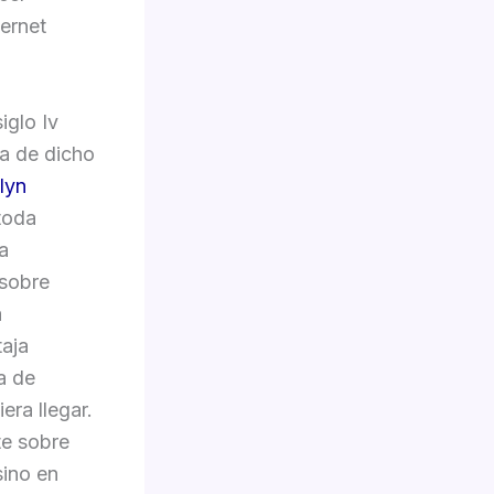
ernet
iglo Iv
ca de dicho
lyn
toda
a
 sobre
a
taja
a de
era llegar.
te sobre
sino en